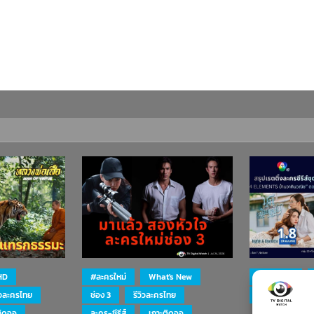
HD
#ละครใหม่
What's New
#ละครใหม่
ิวละครไทย
ช่อง 3
รีวิวละครไทย
ละคร-ซีรีส์
ติดจอ
ละคร-ซีรีส์
เกาะติดจอ