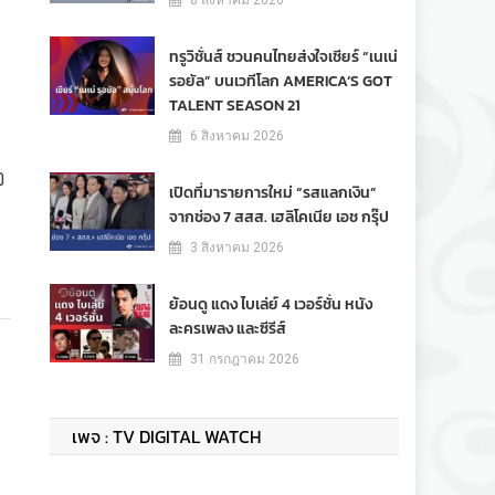
8 สิงหาคม 2026
ทรูวิชั่นส์ ชวนคนไทยส่งใจเชียร์ “เนเน่
รอยัล” บนเวทีโลก AMERICA’S GOT
TALENT SEASON 21
6 สิงหาคม 2026
อ
เปิดที่มารายการใหม่ “รสแลกเงิน”
จากช่อง 7 สสส. เฮลิโคเนีย เอช กรุ๊ป
3 สิงหาคม 2026
ย้อนดู แดง ไบเล่ย์ 4 เวอร์ชั่น หนัง
ละครเพลง และซีรีส์
31 กรกฎาคม 2026
เพจ : TV DIGITAL WATCH