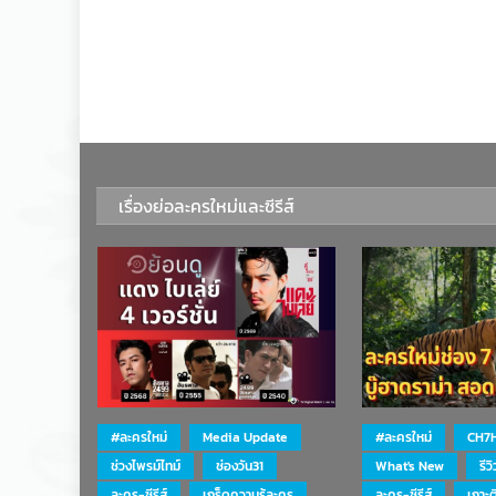
เรื่องย่อละครใหม่และซีรีส์
#ละครใหม่
Media Update
#ละครใหม่
CH7
ช่วงไพรม์ไทม์
ช่องวัน31
What's New
รีว
ละคร-ซีรีส์
เกร็ดความรู้ละคร
ละคร-ซีรีส์
เกาะ