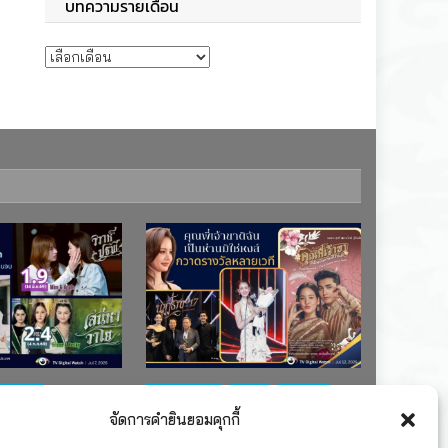
บทความรายเดือน
บทความรายเดือน
ช่อง 7
#ละครใหม่
TV
ช่อง 3
จัดการคำยินยอมคุกกี้
เรตติงละคร
รางวัล
ละคร-ซีรีส์