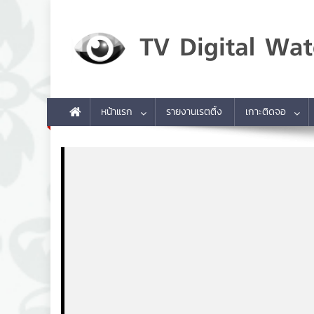
Skip to content
TV Digital Watch
เกาะติดทีวีและออนไลน์ รายงานเรตติ้ง
หน้าแรก
รายงานเรตติ้ง
เกาะติดจอ