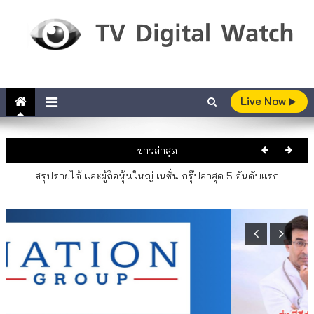
Skip to content
TV Digital Watch
เกาะติดทีวีและออนไลน์ รายงานเรตติ้ง
Live Now
ย้อนดู แดง ไบเล่ย์ 4 เวอร์ชั่น หนัง ละครเพลง และซีรีส์
ข่าวล่าสุด
สรุปรายได้ และผู้ถือหุ้นใหญ่ เนชั่น กรุ๊ปล่าสุด 5 อันดับแรก
แฟน ๆ พร้อมปักหมุดช่อง 7HD ชม “คลินิก Fix ใจ”
ทรูวิชั่นส์ ชวนคนไทยส่งใจเชียร์ “เนเน่ รอยัล” บนเวทีโลก AMERICA’S
GOT TALENT SEASON 21
เปิดที่มารายการใหม่ “รสแลกเงิน” จากช่อง 7 สสส. เฮลิโคเนีย เอช กรุ๊ป
ย้อนดู แดง ไบเล่ย์ 4 เวอร์ชั่น หนัง ละครเพลง และซีรีส์