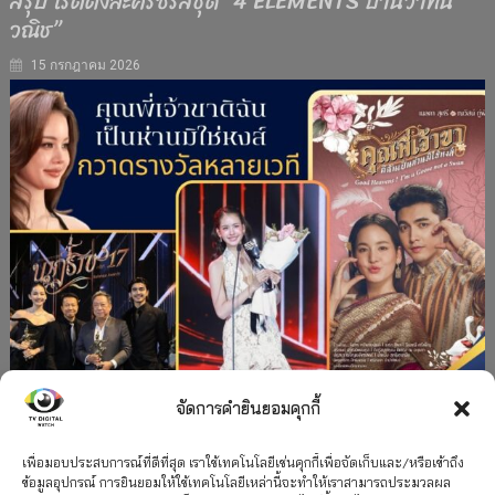
สรุป เรตติ้งละครซีรีส์ชุด “4 ELEMENTS บ้านวาทิน
วณิช”
15 กรกฎาคม 2026
จัดการคำยินยอมคุกกี้
#ละครใหม่
TV
ช่อง 3
รางวัล
ละคร-ซีรีส์
”คุณพี่เจ้าขาดิฉันเป็นห่านมิใช่หงส์” กวาดรางวัล
เพื่อมอบประสบการณ์ที่ดีที่สุด เราใช้เทคโนโลยีเช่นคุกกี้เพื่อจัดเก็บและ/หรือเข้าถึง
ข้อมูลอุปกรณ์ การยินยอมให้ใช้เทคโนโลยีเหล่านี้จะทำให้เราสามารถประมวลผล