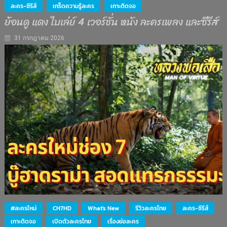
ละคร-ซีรีส์
เกร็ดความรู้ละคร
เกาะติดจอ
ย้อนดู แดง ไบเล่ย์ 4 เวอร์ชั่น หนัง ละครเพลง และซีรีส์
31 กรกฎาคม 2026
#ละครใหม่
CH7HD
What's New
รีวิวละครไทย
ละคร-ซีรีส์
เกาะติดจอ
เปิดตัวละครไทย
เรื่องย่อละคร