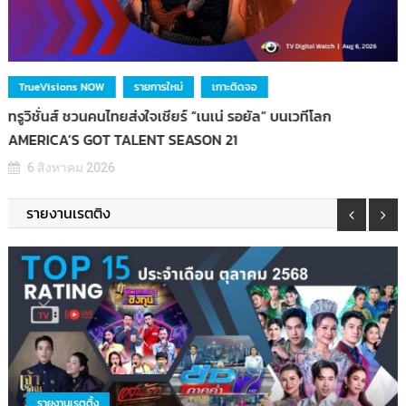
ช่อง 7
ธุรกิจและการพัฒนา
รายการใหม่
เปิดที่มารายการใหม่ “รสแลกเงิน” จากช่อง 7 สสส. เฮลิโคเนีย เอช
กรุ๊ป
3 สิงหาคม 2026
รายงานเรตติง
รายงานเรตติ้ง