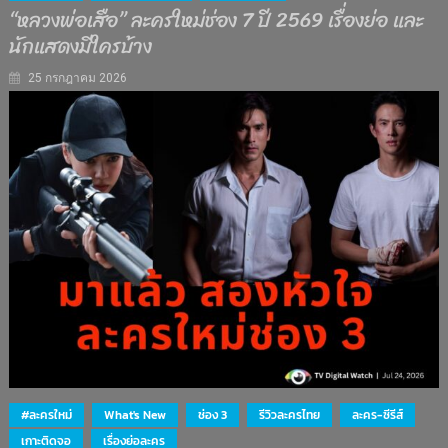
“หลวงพ่อเสือ” ละครใหม่ช่อง 7 ปี 2569 เรื่องย่อ และ
นักแสดงมีใครบ้าง
25 กรกฎาคม 2026
#ละครใหม่
What's New
ช่อง 3
รีวิวละครไทย
ละคร-ซีรีส์
เกาะติดจอ
เรื่องย่อละคร