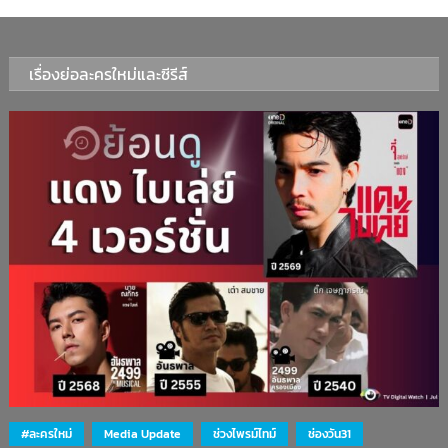
เรื่องย่อละครใหม่และซีรีส์
#ละครใหม่
Media Update
ช่วงไพรม์ไทม์
ช่องวัน31