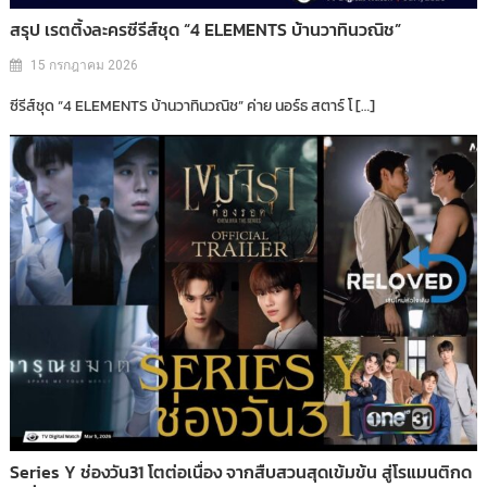
สรุป เรตติ้งละครซีรีส์ชุด “4 ELEMENTS บ้านวาทินวณิช”
15 กรกฎาคม 2026
ซีรีส์ชุด “4 ELEMENTS บ้านวาทินวณิช” ค่าย นอร์ธ สตาร์ โ […]
Series Y ช่องวัน31 โตต่อเนื่อง จากสืบสวนสุดเข้มข้น สู่โรแมนติกด