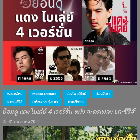
#ละครใหม่
Media Update
ช่วงไพรม์ไทม์
ช่องวัน31
ละคร-ซีรีส์
เกร็ดความรู้ละคร
เกาะติดจอ
ย้อนดู แดง ไบเล่ย์ 4 เวอร์ชั่น หนัง ละครเพลง และซีรีส์
31 กรกฎาคม 2026