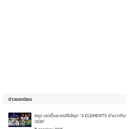
ข่าวยอดนิยม
สรุป เรตติ้งละครซีรีส์ชุด “4 ELEMENTS บ้านวาทิน
วณิช”