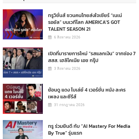
ทรูวิชั่นส์ ชวนคนไทยส่งใจเชียร์ “เนเน่
รอยัล” บนเวทีโลก AMERICA’S GOT
TALENT SEASON 21
6 สิงหาคม 2026
เปิดที่มารายการใหม่ “รสแลกเงิน” จากช่อง 7
สสส. เฮลิโคเนีย เอช กรุ๊ป
3 สิงหาคม 2026
ย้อนดู แดง ไบเล่ย์ 4 เวอร์ชั่น หนัง ละคร
เพลง และซีรีส์
31 กรกฎาคม 2026
ทรู ร่วมยินดี กับ “AI Mastery For Media
By True” รุ่นแรก