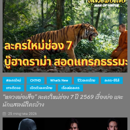
#ละครใหม่
CH7HD
What's New
รีวิวละครไทย
ละคร-ซีรีส์
เกาะติดจอ
เปิดตัวละครไทย
เรื่องย่อละคร
“หลวงพ่อเสือ” ละครใหม่ช่อง 7 ปี 2569 เรื่องย่อ และ
นักแสดงมีใครบ้าง
25 กรกฎาคม 2026