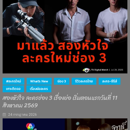
#ละครใหม่
What's New
ช่อง 3
รีวิวละครไทย
ละคร-ซีรีส์
เกาะติดจอ
เรื่องย่อละคร
สองหัวใจ ละครช่อง 3 เรื่องย่อ เริ่มตอนแรกวันที่ 11
สิงหาคม 2569
24 กรกฎาคม 2026