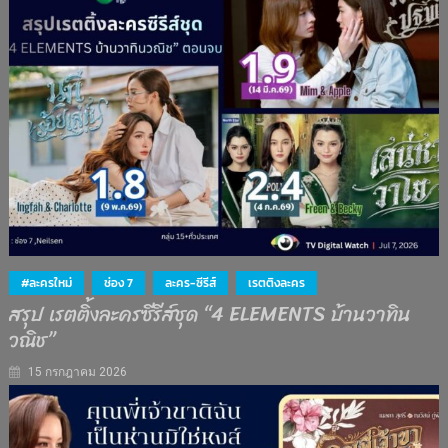
#ละครใหม่
ช่อง 7
ละคร-ซีรีส์
เรตติงละคร
สรุป เรตติ้งละครซีรีส์ชุด “4 ELEMENTS บ้านวาทิน
วณิช”
15 กรกฎาคม 2026