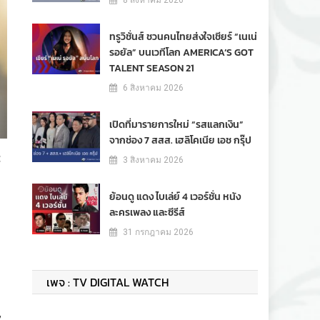
8 สิงหาคม 2026
ทรูวิชั่นส์ ชวนคนไทยส่งใจเชียร์ “เนเน่
รอยัล” บนเวทีโลก AMERICA’S GOT
TALENT SEASON 21
6 สิงหาคม 2026
เปิดที่มารายการใหม่ “รสแลกเงิน”
จากช่อง 7 สสส. เฮลิโคเนีย เอช กรุ๊ป
ะ
3 สิงหาคม 2026
ย้อนดู แดง ไบเล่ย์ 4 เวอร์ชั่น หนัง
ละครเพลง และซีรีส์
31 กรกฎาคม 2026
เพจ : TV DIGITAL WATCH
ะ