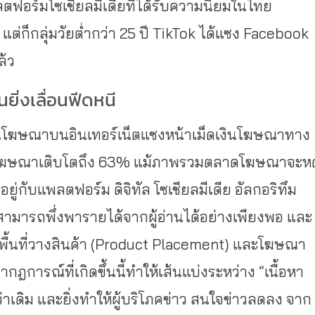
ลตฟอร์มโซเชียลมีเดียที่ได้รับความนิยมในไทย
 แต่ก็กลุ่มวัยต่ำกว่า 25 ปี TikTok ได้แซง Facebook
ล้ว
ยิ่งเลื่อนฟีดหนี
ดเงินโฆษณาบนอินเทอร์เน็ตแซงหน้าเม็ดเงินโฆษณาทาง
้จากโฆษณาเติบโตถึง 63% แม้ภาพรวมตลาดโฆษณาจะห
อยู่กับแพลตฟอร์ม ดิจิทัล โซเชียลมีเดีย อัลกอริทึม
ามารถพึ่งพารายได้จากผู้อ่านได้อย่างเพียงพอ และ
พื้นที่วางสินค้า (Product Placement) และโฆษณา
กฎการณ์ที่เกิดขึ้นนี้ทำให้เส้นแบ่งระหว่าง “เนื้อหา
่าเดิม และยิ่งทำให้ผู้บริโภคข่าว สนใจข่าวลดลง จาก