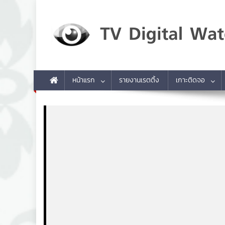
Skip to content
TV Digital Watch
เกาะติดทีวีและออนไลน์ รายงานเรตติ้ง
หน้าแรก
รายงานเรตติ้ง
เกาะติดจอ