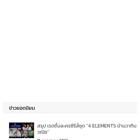
ข่าวยอดนิยม
สรุป เรตติ้งละครซีรีส์ชุด “4 ELEMENTS บ้านวาทิน
วณิช”