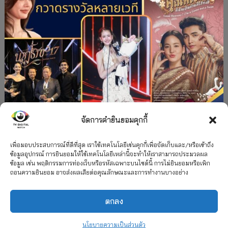
จัดการคำยินยอมคุกกี้
#ละครใหม่
TV
ช่อง 3
รางวัล
ละคร-ซีรีส์
”คุณพี่เจ้าขาดิฉันเป็นห่านมิใช่หงส์” กวาดรางวัล
เพื่อมอบประสบการณ์ที่ดีที่สุด เราใช้เทคโนโลยีเช่นคุกกี้เพื่อจัดเก็บและ/หรือเข้าถึง
ข้อมูลอุปกรณ์ การยินยอมให้ใช้เทคโนโลยีเหล่านี้จะทำให้เราสามารถประมวลผล
เพียบ จาก 8 เวที
ข้อมูล เช่น พฤติกรรมการท่องเว็บหรือรหัสเฉพาะบนไซต์นี้ การไม่ยินยอมหรือเพิก
ถอนความยินยอม อาจส่งผลเสียต่อคุณลักษณะและการทำงานบางอย่าง
12 กรกฎาคม 2026
ตกลง
2026 TV Digital Watch All Rights Reserved.
TV Digital Watch ทีวีดิจิทัลวอทช์
ติดต่อ
นโยบายความเป็นส่วนตัว
นโยบายความเป็นส่วนตัว