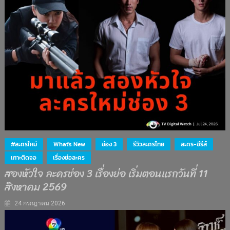
#ละครใหม่
What's New
ช่อง 3
รีวิวละครไทย
ละคร-ซีรีส์
เกาะติดจอ
เรื่องย่อละคร
สองหัวใจ ละครช่อง 3 เรื่องย่อ เริ่มตอนแรกวันที่ 11
สิงหาคม 2569
24 กรกฎาคม 2026