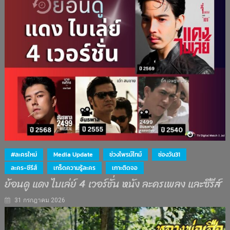
#ละครใหม่
Media Update
ช่วงไพรม์ไทม์
ช่องวัน31
ละคร-ซีรีส์
เกร็ดความรู้ละคร
เกาะติดจอ
ย้อนดู แดง ไบเล่ย์ 4 เวอร์ชั่น หนัง ละครเพลง และซีรีส์
31 กรกฎาคม 2026