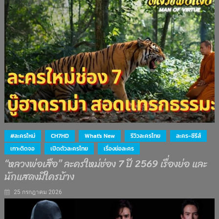
#ละครใหม่
CH7HD
What's New
รีวิวละครไทย
ละคร-ซีรีส์
เกาะติดจอ
เปิดตัวละครไทย
เรื่องย่อละคร
“หลวงพ่อเสือ” ละครใหม่ช่อง 7 ปี 2569 เรื่องย่อ และ
นักแสดงมีใครบ้าง
25 กรกฎาคม 2026