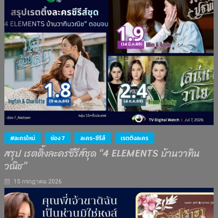
#ละครใหม่
ช่อง 7
ละคร-ซีรีส์
เรตติงละคร
สรุป เรตติ้งละครซีรีส์ชุด “4 ELEMENTS บ้านวาทิน
วณิช”
15 กรกฎาคม 2026