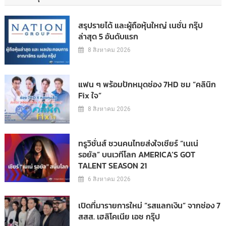
สรุปรายได้ และผู้ถือหุ้นใหญ่ เนชั่น กรุ๊ป
ล่าสุด 5 อันดับแรก
8 สิงหาคม 2026
แฟน ๆ พร้อมปักหมุดช่อง 7HD ชม “คลินิก
Fix ใจ”
8 สิงหาคม 2026
ทรูวิชั่นส์ ชวนคนไทยส่งใจเชียร์ “เนเน่
รอยัล” บนเวทีโลก AMERICA’S GOT
TALENT SEASON 21
6 สิงหาคม 2026
เปิดที่มารายการใหม่ “รสแลกเงิน” จากช่อง 7
สสส. เฮลิโคเนีย เอช กรุ๊ป