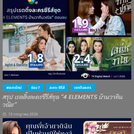
#ละครใหม่
ช่อง 7
ละคร-ซีรีส์
เรตติงละคร
สรุป เรตติ้งละครซีรีส์ชุด “4 ELEMENTS บ้านวาทิน
วณิช”
15 กรกฎาคม 2026