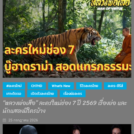
#ละครใหม่
CH7HD
What's New
รีวิวละครไทย
ละคร-ซีรีส์
เกาะติดจอ
เปิดตัวละครไทย
เรื่องย่อละคร
“หลวงพ่อเสือ” ละครใหม่ช่อง 7 ปี 2569 เรื่องย่อ และ
นักแสดงมีใครบ้าง
25 กรกฎาคม 2026