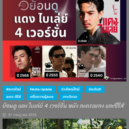
#ละครใหม่
Media Update
ช่วงไพรม์ไทม์
ช่องวัน31
ละคร-ซีรีส์
เกร็ดความรู้ละคร
เกาะติดจอ
ย้อนดู แดง ไบเล่ย์ 4 เวอร์ชั่น หนัง ละครเพลง และซีรีส์
31 กรกฎาคม 2026