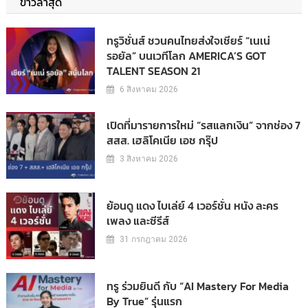
ข่าวล่าสุด
ทรูวิชั่นส์ ชวนคนไทยส่งใจเชียร์ “เนเน่
รอยัล” บนเวทีโลก AMERICA’S GOT
TALENT SEASON 21
6 สิงหาคม 2026
เปิดที่มารายการใหม่ “รสแลกเงิน” จากช่อง 7
สสส. เฮลิโคเนีย เอช กรุ๊ป
3 สิงหาคม 2026
ย้อนดู แดง ไบเล่ย์ 4 เวอร์ชั่น หนัง ละคร
เพลง และซีรีส์
31 กรกฎาคม 2026
ทรู ร่วมยินดี กับ “AI Mastery For Media
By True” รุ่นแรก