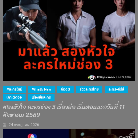
#ละครใหม่
What's New
ช่อง 3
รีวิวละครไทย
ละคร-ซีรีส์
เกาะติดจอ
เรื่องย่อละคร
สองหัวใจ ละครช่อง 3 เรื่องย่อ เริ่มตอนแรกวันที่ 11
สิงหาคม 2569
24 กรกฎาคม 2026