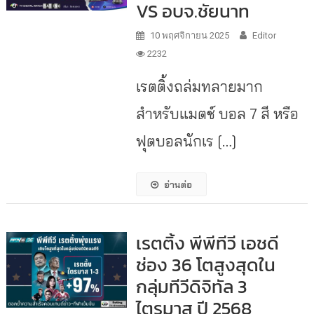
VS อบจ.ชัยนาท
10 พฤศจิกายน 2025
Editor
2232
เรตติ้งถล่มทลายมาก
สำหรับแมตช์ บอล 7 สี หรือ
ฟุตบอลนักเร […]
อ่านต่อ
เรตติ้ง พีพีทีวี เอชดี
ช่อง 36 โตสูงสุดใน
กลุ่มทีวีดิจิทัล 3
ไตรมาส ปี 2568