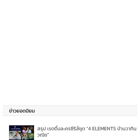
ข่าวยอดนิยม
สรุป เรตติ้งละครซีรีส์ชุด “4 ELEMENTS บ้านวาทิน
วณิช”