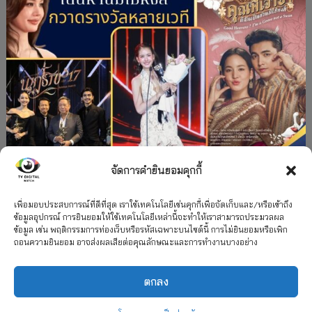
จัดการคำยินยอมคุกกี้
#ละครใหม่
TV
ช่อง 3
รางวัล
ละคร-ซีรีส์
”คุณพี่เจ้าขาดิฉันเป็นห่านมิใช่หงส์” กวาดรางวัล
เพื่อมอบประสบการณ์ที่ดีที่สุด เราใช้เทคโนโลยีเช่นคุกกี้เพื่อจัดเก็บและ/หรือเข้าถึง
ข้อมูลอุปกรณ์ การยินยอมให้ใช้เทคโนโลยีเหล่านี้จะทำให้เราสามารถประมวลผล
เพียบ จาก 8 เวที
ข้อมูล เช่น พฤติกรรมการท่องเว็บหรือรหัสเฉพาะบนไซต์นี้ การไม่ยินยอมหรือเพิก
ถอนความยินยอม อาจส่งผลเสียต่อคุณลักษณะและการทำงานบางอย่าง
12 กรกฎาคม 2026
ตกลง
2026 TV Digital Watch All Rights Reserved.
TV Digital Watch ทีวีดิจิทัลวอทช์
ติดต่อ
นโยบายความเป็นส่วนตัว