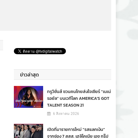
ข่าวล่าสุด
ทรูวิชั่นส์ ชวนคนไทยส่งใจเชียร์ “เนเน่
รอยัล” บนเวทีโลก AMERICA’S GOT
TALENT SEASON 21
6 สิงหาคม 2026
เปิดที่มารายการใหม่ “รสแลกเงิน”
จากช่อง 7 สสส. เฮลิโคเนีย เอช กรุ๊ป