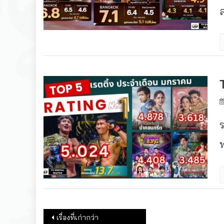
ล
แนะแนวเรื่อง
เรื่องที่เก่ากว่า