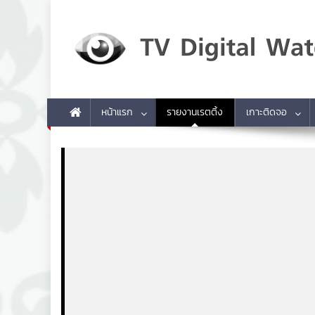
Skip to content
TV Digital Watch
เกาะติดทีวีและออนไลน์ รายงานเรตติ้ง
หน้าแรก
รายงานเรตติ้ง
เกาะติดจอ