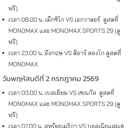
ฟรี)
เวลา 08.00 น. เม็กซิโก VS เอกวาดอร์ ดูสดที่
MONOMAX และ MONOMAX SPORTS 29 (ดู
ฟรี)
เวลา 23.00 น. อังกฤษ VS ดีอาร์ คองโก ดูสดที่
MONOMAX
วันพฤหัสบดีที่ 2 กรกฎาคม 2569
เวลา 03.00 น. เบลเยียม VS เซเนกัล
ดูสดที่
MONOMAX และ MONOMAX SPORTS 29 (ดู
ฟรี)
เวลา 07.00 น. สหรัฐอเมริกา VS บอสเนียและเฮ