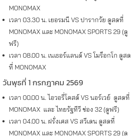
MONOMAX
เวลา 03.30 น. เยอรมนี VS ปารากวัย ดูสดที่
MONOMAX และ MONOMAX SPORTS 29 (ดู
ฟรี)
เวลา 08.00 น. เนเธอร์แลนด์ VS โมร็อกโก ดูสด
ที่ MONOMAX
วันพุธที่ 1 กรกฎาคม 2569
เวลา 00.00 น. ไอวอรี่โคสต์ VS นอร์เวย์ ดูสดที่
MONOMAX
และ ไทยรัฐทีวี ช่อง 32 (ดูฟรี)
เวลา 04.00 น. ฝรั่งเศส VS สวีเดน ดูสดที่
MONOMAX และ MONOMAX SPORTS 29 (ดู