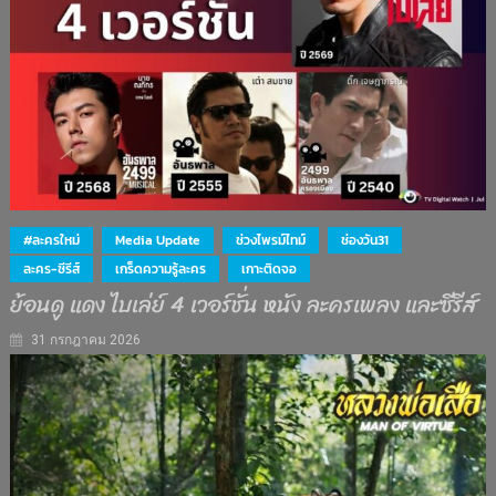
#ละครใหม่
Media Update
ช่วงไพรม์ไทม์
ช่องวัน31
ละคร-ซีรีส์
เกร็ดความรู้ละคร
เกาะติดจอ
ย้อนดู แดง ไบเล่ย์ 4 เวอร์ชั่น หนัง ละครเพลง และซีรีส์
31 กรกฎาคม 2026