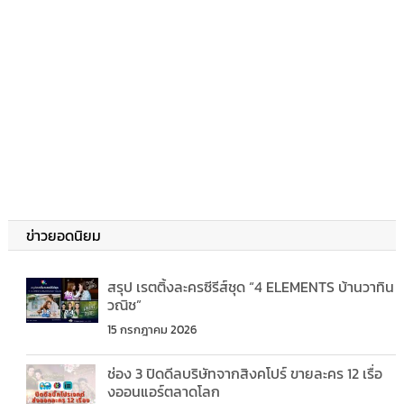
ข่าวยอดนิยม
สรุป เรตติ้งละครซีรีส์ชุด “4 ELEMENTS บ้านวาทิน
วณิช”
15 กรกฎาคม 2026
ช่อง 3 ปิดดีลบริษัทจากสิงคโปร์ ขายละคร 12 เรื่อ
งออนแอร์ตลาดโลก