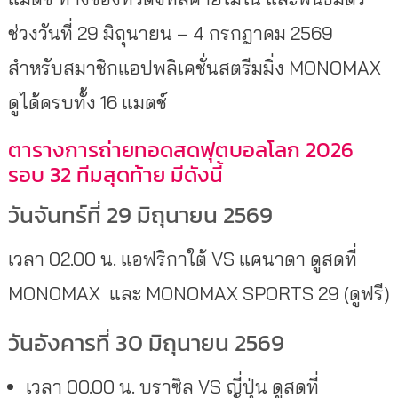
ช่วงวันที่ 29 มิถุนายน – 4 กรกฎาคม 2569
สำหรับสมาชิกแอปพลิเคชั่นสตรีมมิ่ง MONOMAX
ดูได้ครบทั้ง 16 แมตช์
ตารางการถ่ายทอดสดฟุตบอลโลก 2026
รอบ 32 ทีมสุดท้าย มีดังนี้
วันจันทร์ที่ 29 มิถุนายน 2569
เวลา 02.00 น. แอฟริกาใต้ VS แคนาดา ดูสดที่
MONOMAX
และ MONOMAX SPORTS 29 (ดูฟรี)
วันอังคารที่ 30 มิถุนายน 2569
เวลา 00.00 น. บราซิล VS ญี่ปุ่น ดูสดที่