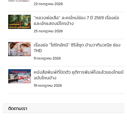
23 กรกฎาคม 2026
“หลวงพ่อเสือ” ละครใหม่ช่อง 7 ปี 2569 เรื่องย่อ
และนักแสดงมีใครบ้าง
25 กรกฎาคม 2026
เรื่องย่อ “โซ่รักอัคนี” ซีรีส์ชุด บ้านวาทินวณิช ช่อง
7HD
9 กรกฎาคม 2026
หนังสือพิมพ์ที่ปิดตัว ยุติการพิมพ์ไปแล้วของไทยมี
ฉบับไหนบ้าง
19 กรกฎาคม 2026
ติดตามเรา