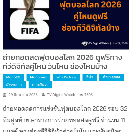
ถ่ายทอดสดฟุตบอลโลก 2026 ดูฟรีทาง
ทีวีดิจิทัลคู่ไหน วันไหน ช่องไหนบ้าง
Mono29
Monomax
What's New
กีฬา
ถ่ายทอดสด
ผังรายการ
เกาะติดจอ
29 มิถุนายน 2026
TV Digital Watch
7606
ถ่ายทอดสดการแข่งขันฟุตบอลโลก 2026 รอบ 32
ทีมสุดท้าย ตารางการถ่ายทอดสดดูฟรี จำนวน 11
แมตช์ ทางช่องทีวีดิจิทัลค่ายโมโน และพันธมิตร