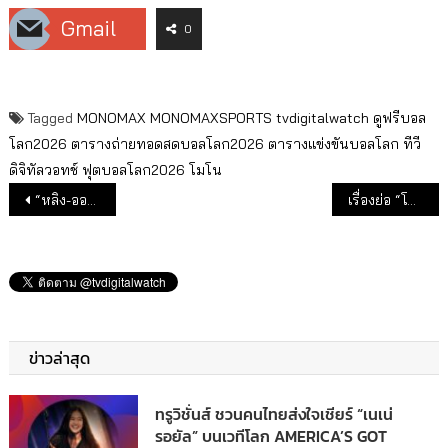
Gmail
0
Tagged
MONOMAX
MONOMAXSPORTS
tvdigitalwatch
ดูฟรีบอล
โลก2026
ตารางถ่ายทอดสดบอลโลก2026
ตารางแข่งขันบอลโลก
ทีวี
ดิจิทัลวอทช์
ฟุตบอลโลก2026
โมโน
แนะแนวเรื่อง
“หลิง-ออม” เปิดชีวิตคู่ใน “วาดฝันวันวิวาห์ In Love Forever”
เรื่องย่อ “โซ่รักอัคนี” ซีรีส์ชุด บ้านวาทินวณิช ช่อง 7HD
ข่าวล่าสุด
ทรูวิชั่นส์ ชวนคนไทยส่งใจเชียร์ “เนเน่
รอยัล” บนเวทีโลก AMERICA’S GOT