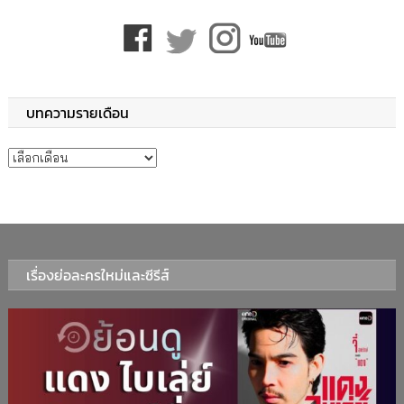
บทความรายเดือน
บทความรายเดือน
เรื่องย่อละครใหม่และซีรีส์