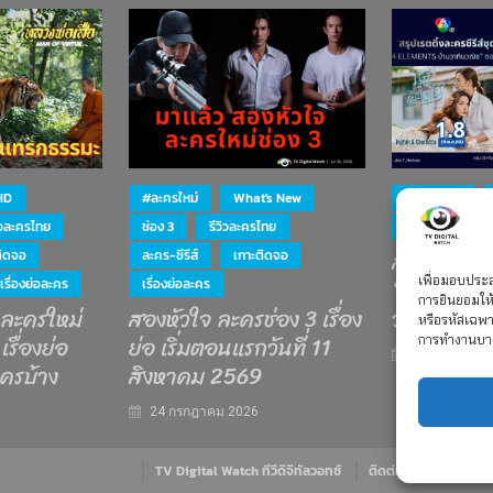
HD
#ละครใหม่
What's New
#ละครใหม่
ิวละครไทย
ช่อง 3
รีวิวละครไทย
ละคร-ซีรีส์
สรุป เรตติ้ง
ติดจอ
ละคร-ซีรีส์
เกาะติดจอ
“4 ELEMEN
เพื่อมอบประสบ
เรื่องย่อละคร
เรื่องย่อละคร
การยินยอมให้
 ละครใหม่
สองหัวใจ ละครช่อง 3 เรื่อง
วณิช”
หรือรหัสเฉพ
เรื่องย่อ
ย่อ เริ่มตอนแรกวันที่ 11
การทำงานบา
15 กรกฎาคม 
ครบ้าง
สิงหาคม 2569
24 กรกฎาคม 2026
TV Digital Watch ทีวีดิจิทัลวอทช์
ติดต่อ
นโยบายควา