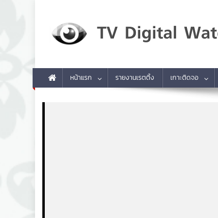
Skip to content
TV Digital Watch
เกาะติดทีวีและออนไลน์ รายงานเรตติ้ง
หน้าแรก
รายงานเรตติ้ง
เกาะติดจอ