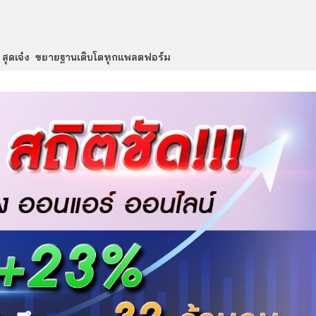
” สุดเจ๋ง ขยายฐานเติบโตทุกแพลตฟอร์ม