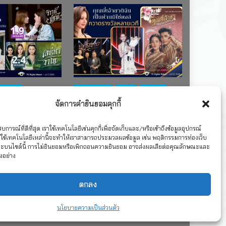
ช่อง 7
#ละครใหม่
TV
ช่อง 3
จัดการคำยินยอมคุกกี้
เรตติงละคร
รางวัล
ละคร-ซีรีส์
ละครซีรีส์ชุด
”คุณพี่เจ้าขาดิฉันเป็น
TS บ้านวาทิน
ห่านมิใช่หงส์” กวาดรางวัล
การณ์ที่ดีที่สุด เราใช้เทคโนโลยีเช่นคุกกี้เพื่อจัดเก็บและ/หรือเข้าถึงข้อมูลอุปกรณ์
ใช้เทคโนโลยีเหล่านี้จะทำให้เราสามารถประมวลผลข้อมูล เช่น พฤติกรรมการท่องเว็บ
เพียบ จาก 8 เวที
าะบนไซต์นี้ การไม่ยินยอมหรือเพิกถอนความยินยอม อาจส่งผลเสียต่อคุณลักษณะและ
งอย่าง
2026
12 กรกฎาคม 2026
ตกลง
นโยบายความเป็นส่วนตัว
มเป็นส่วนตัว
รวมเรตติ้ง 2018-2022
สื่อวีดิทัศน์
เกี่ยวกับเรา