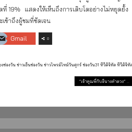
ิบโตที่ 19% แสดงให้เห็นถึงการเติบโตอย่างไม่หยุดยั้ง
ข้าถึงผู้ชมที่ชัดเจน
Gmail
0
่ยงช่องวัน
ข่าวเย็นช่องวัน
ข่าวไพรม์ไทม์วันศุกร์
ช่องวัน31
ทีวีดิจิทัล
ทีวีดิจิทั
“เจ้าคุณพี่กับอีนางคำดวง” ละครคู่ขวัญ “เจมส์จิ-เบลล่า”