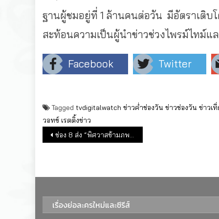
ฐานผู้ชมอยู่ที่ 1 ล้านคนต่อวัน มีอัตราเต
สะท้อนความเป็นผู้นำข่าวช่วงไพรม์ไทม์และเ
Facebook
Twitter
Tagged
tvdigitalwatch
ข่าวค่ำช่องวัน
ข่าวช่องวัน
ข่าวเที
วอทช์
เรตติ้งข่าว
แนะแนวเรื่อง
ช่อง 8 ส่ง “พิศวาสข้ามภพ” ลงจอ พร้อมเล่าขานตำนานรักนางตะเคียน
เรื่องย่อละครใหม่และซีรีส์