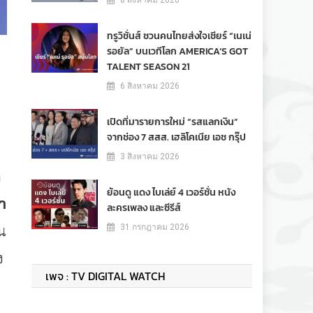
8 สิงหาคม 2026
ทรูวิชั่นส์ ชวนคนไทยส่งใจเชียร์ “เนเน่
รอยัล” บนเวทีโลก AMERICA’S GOT
TALENT SEASON 21
6 สิงหาคม 2026
เปิดที่มารายการใหม่ “รสแลกเงิน”
จากช่อง 7 สสส. เฮลิโคเนีย เอช กรุ๊ป
3 สิงหาคม 2026
ต
ย้อนดู แดง ไบเล่ย์ 4 เวอร์ชั่น หนัง
า
ละครเพลง และซีรีส์
น
31 กรกฎาคม 2026
ง
เพจ : TV DIGITAL WATCH