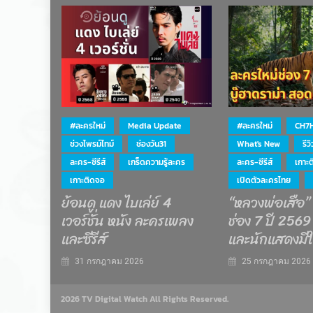
#ละครใหม่
Media Update
#ละครใหม่
CH7
ช่วงไพรม์ไทม์
ช่องวัน31
What's New
รีว
ละคร-ซีรีส์
เกร็ดความรู้ละคร
ละคร-ซีรีส์
เกาะ
เกาะติดจอ
เปิดตัวละครไทย
ย้อนดู แดง ไบเล่ย์ 4
“หลวงพ่อเสือ”
เวอร์ชั่น หนัง ละครเพลง
ช่อง 7 ปี 2569 
และซีรีส์
และนักแสดงมีใ
31 กรกฎาคม 2026
25 กรกฎาคม 2026
2026 TV Digital Watch All Rights Reserved.