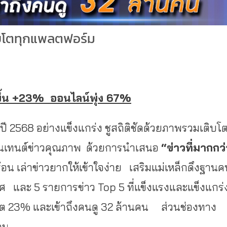
ติบโตทุกแพลตฟอร์ม
ึ้น +23% ออนไลน์พุ่ง 67%
ี 2568 อย่างแข็งแกร่ง ชูสถิติชัดด้วยภาพรวมเติบโ
คอนเทนต์ข่าวคุณภาพ ด้วยการนำเสนอ
“ข่าวที่มากกว่
ร้อน เล่าข่าวยากให้เข้าใจง่าย เสริมแม่เหล็กดึงฐานค
ทศ และ 5 รายการข่าว Top 5 ที่แข็งแรงและแข็งแกร่
โต 23% และเข้าถึงคนดู 32 ล้านคน ส่วนช่องทาง
นคน