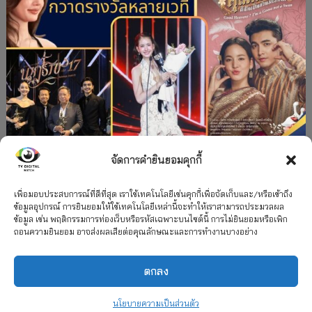
จัดการคำยินยอมคุกกี้
#ละครใหม่
TV
ช่อง 3
รางวัล
ละคร-ซีรีส์
”คุณพี่เจ้าขาดิฉันเป็นห่านมิใช่หงส์” กวาดรางวัล
เพื่อมอบประสบการณ์ที่ดีที่สุด เราใช้เทคโนโลยีเช่นคุกกี้เพื่อจัดเก็บและ/หรือเข้าถึง
ข้อมูลอุปกรณ์ การยินยอมให้ใช้เทคโนโลยีเหล่านี้จะทำให้เราสามารถประมวลผล
เพียบ จาก 8 เวที
ข้อมูล เช่น พฤติกรรมการท่องเว็บหรือรหัสเฉพาะบนไซต์นี้ การไม่ยินยอมหรือเพิก
ถอนความยินยอม อาจส่งผลเสียต่อคุณลักษณะและการทำงานบางอย่าง
12 กรกฎาคม 2026
ตกลง
2026 TV Digital Watch All Rights Reserved.
TV Digital Watch ทีวีดิจิทัลวอทช์
ติดต่อ
นโยบายความเป็นส่วนตัว
นโยบายความเป็นส่วนตัว
รวมเรตติ้ง 2018-2022
สื่อวีดิทัศน์
เกี่ยวกับเรา