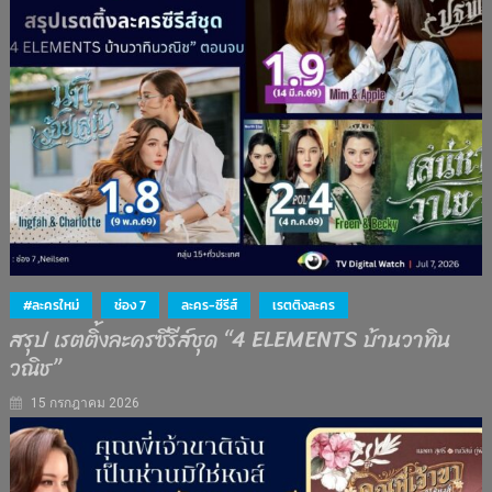
#ละครใหม่
ช่อง 7
ละคร-ซีรีส์
เรตติงละคร
สรุป เรตติ้งละครซีรีส์ชุด “4 ELEMENTS บ้านวาทิน
วณิช”
15 กรกฎาคม 2026