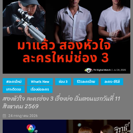
#ละครใหม่
What's New
ช่อง 3
รีวิวละครไทย
ละคร-ซีรีส์
เกาะติดจอ
เรื่องย่อละคร
สองหัวใจ ละครช่อง 3 เรื่องย่อ เริ่มตอนแรกวันที่ 11
สิงหาคม 2569
24 กรกฎาคม 2026