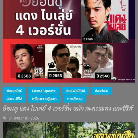
#ละครใหม่
Media Update
ช่วงไพรม์ไทม์
ช่องวัน31
ละคร-ซีรีส์
เกร็ดความรู้ละคร
เกาะติดจอ
ย้อนดู แดง ไบเล่ย์ 4 เวอร์ชั่น หนัง ละครเพลง และซีรีส์
31 กรกฎาคม 2026