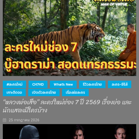
#ละครใหม่
CH7HD
What's New
รีวิวละครไทย
ละคร-ซีรีส์
เกาะติดจอ
เปิดตัวละครไทย
เรื่องย่อละคร
“หลวงพ่อเสือ” ละครใหม่ช่อง 7 ปี 2569 เรื่องย่อ และ
นักแสดงมีใครบ้าง
25 กรกฎาคม 2026