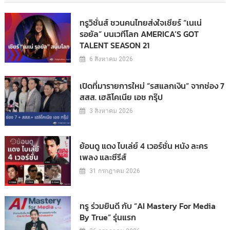
ทรูวิชั่นส์ ชวนคนไทยส่งใจเชียร์ “เนเน่
รอยัล” บนเวทีโลก AMERICA’S GOT
TALENT SEASON 21
6 สิงหาคม 2026
เปิดที่มารายการใหม่ “รสแลกเงิน” จากช่อง 7
สสส. เฮลิโคเนีย เอช กรุ๊ป
3 สิงหาคม 2026
ย้อนดู แดง ไบเล่ย์ 4 เวอร์ชั่น หนัง ละคร
เพลง และซีรีส์
31 กรกฎาคม 2026
ทรู ร่วมยินดี กับ “AI Mastery For Media
By True” รุ่นแรก