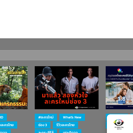
HD
#ละครใหม่
What's New
#ละครใหม่
ิวละครไทย
ช่อง 3
รีวิวละครไทย
ละคร-ซีรีส์
ติดจอ
ละคร-ซีรีส์
เกาะติดจอ