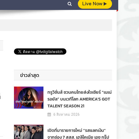
Live Now
ข่าวล่าสุด
ทรูวิชั่นส์ ชวนคนไทยส่งใจเชียร์ “เนเน่
ี
รอยัล” บนเวทีโลก AMERICA’S GOT
TALENT SEASON 21
6 สิงหาคม 2026
เปิดที่มารายการใหม่ “รสแลกเงิน”
จากช่อง 7 สสส. เฮลิโคเนีย เอช กรุ๊ป