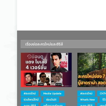
เรื่องย่อละครใหม่และซีรีส์
#ละครใหม่
Media Update
#ละครใหม่
CH7
ช่วงไพรม์ไทม์
ช่องวัน31
What's New
รีว
ละคร-ซีรีส์
เกร็ดความรู้ละคร
ละคร-ซีรีส์
เกาะ