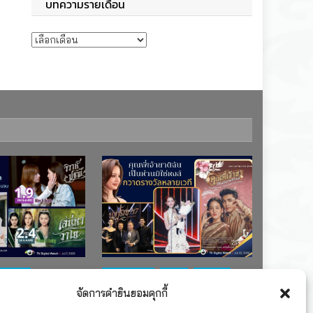
บทความรายเดือน
บทความรายเดือน
ช่อง 7
#ละครใหม่
TV
ช่อง 3
จัดการคำยินยอมคุกกี้
เรตติงละคร
รางวัล
ละคร-ซีรีส์