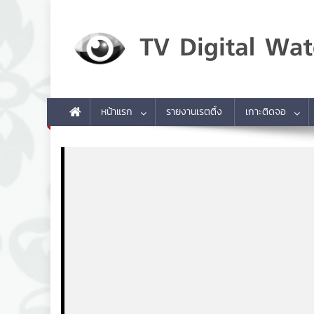
Skip to content
TV Digital Watch
เกาะติดทีวีและออนไลน์ รายงานเรตติ้ง
หน้าแรก
รายงานเรตติ้ง
เกาะติดจอ