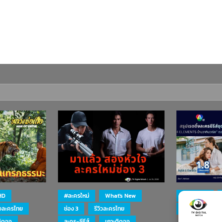
HD
#ละครใหม่
What's New
#ละครใหม่
ิวละครไทย
ช่อง 3
รีวิวละครไทย
ละคร-ซีรีส์
ติดจอ
ละคร-ซีรีส์
เกาะติดจอ