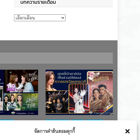
บทความรายเดือน
บทความรายเดือน
ช่อง 7
#ละครใหม่
TV
ช่อง 3
จัดการคำยินยอมคุกกี้
เรตติงละคร
รางวัล
ละคร-ซีรีส์