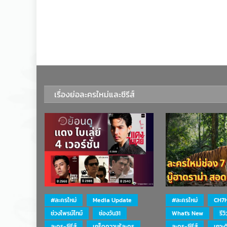
เรื่องย่อละครใหม่และซีรีส์
#ละครใหม่
Media Update
#ละครใหม่
CH7
ช่วงไพรม์ไทม์
ช่องวัน31
What's New
รีว
ละคร-ซีรีส์
เกร็ดความรู้ละคร
ละคร-ซีรีส์
เกาะ