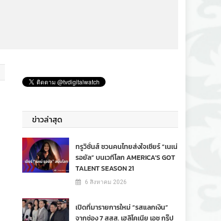
ข่าวล่าสุด
ทรูวิชั่นส์ ชวนคนไทยส่งใจเชียร์ “เนเน่
รอยัล” บนเวทีโลก AMERICA’S GOT
TALENT SEASON 21
6 สิงหาคม 2026
เปิดที่มารายการใหม่ “รสแลกเงิน”
จากช่อง 7 สสส. เฮลิโคเนีย เอช กรุ๊ป