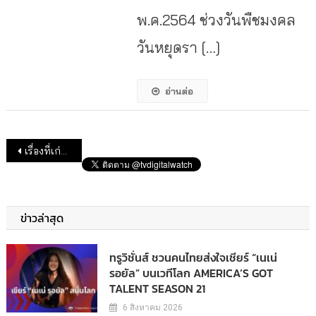
พ.ค.2564 ช่วงวันพืชมงคล
วันหยุดรา […]
อ่านต่อ
แนะแนวเรื่อง
เรื่องที่เก่ากว่า
ข่าวล่าสุด
ทรูวิชั่นส์ ชวนคนไทยส่งใจเชียร์ “เนเน่
รอยัล” บนเวทีโลก AMERICA’S GOT
TALENT SEASON 21
6 สิงหาคม 2026