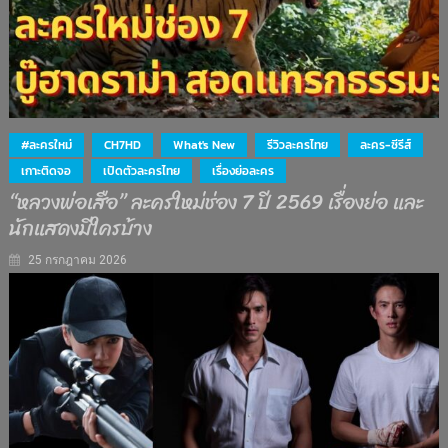
#ละครใหม่
CH7HD
What's New
รีวิวละครไทย
ละคร-ซีรีส์
เกาะติดจอ
เปิดตัวละครไทย
เรื่องย่อละคร
“หลวงพ่อเสือ” ละครใหม่ช่อง 7 ปี 2569 เรื่องย่อ และ
นักแสดงมีใครบ้าง
25 กรกฎาคม 2026