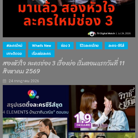
#ละครใหม่
What's New
ช่อง 3
รีวิวละครไทย
ละคร-ซีรีส์
เกาะติดจอ
เรื่องย่อละคร
สองหัวใจ ละครช่อง 3 เรื่องย่อ เริ่มตอนแรกวันที่ 11
สิงหาคม 2569
24 กรกฎาคม 2026