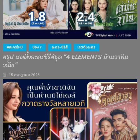
#ละครใหม่
ช่อง 7
ละคร-ซีรีส์
เรตติงละคร
สรุป เรตติ้งละครซีรีส์ชุด “4 ELEMENTS บ้านวาทิน
วณิช”
15 กรกฎาคม 2026