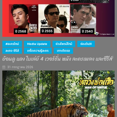
#ละครใหม่
Media Update
ช่วงไพรม์ไทม์
ช่องวัน31
ละคร-ซีรีส์
เกร็ดความรู้ละคร
เกาะติดจอ
ย้อนดู แดง ไบเล่ย์ 4 เวอร์ชั่น หนัง ละครเพลง และซีรีส์
31 กรกฎาคม 2026