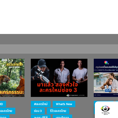
HD
#ละครใหม่
What's New
#ละครใหม่
ิวละครไทย
ช่อง 3
รีวิวละครไทย
ละคร-ซีรีส์
ติดจอ
ละคร-ซีรีส์
เกาะติดจอ