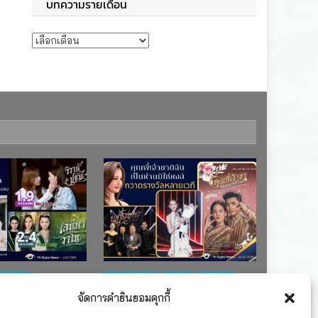
บทความรายเดือน
บทความรายเดือน
ช่อง 7
#ละครใหม่
TV
ช่อง 3
จัดการคำยินยอมคุกกี้
เรตติงละคร
รางวัล
ละคร-ซีรีส์