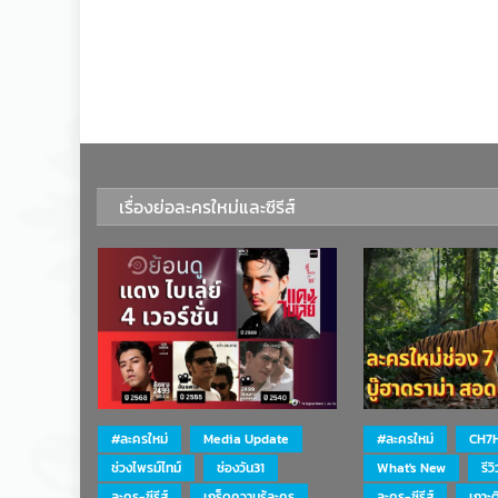
เรื่องย่อละครใหม่และซีรีส์
#ละครใหม่
Media Update
#ละครใหม่
CH7
ช่วงไพรม์ไทม์
ช่องวัน31
What's New
รีว
ละคร-ซีรีส์
เกร็ดความรู้ละคร
ละคร-ซีรีส์
เกาะ