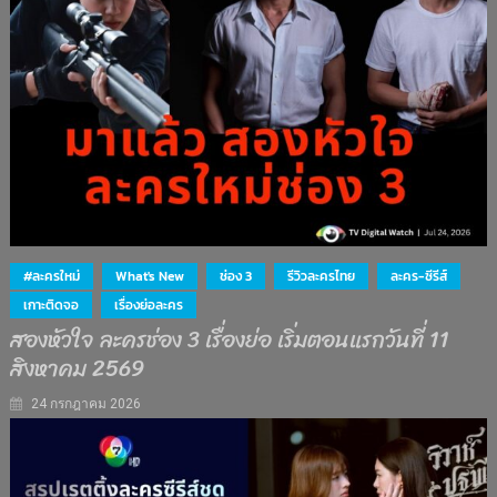
#ละครใหม่
What's New
ช่อง 3
รีวิวละครไทย
ละคร-ซีรีส์
เกาะติดจอ
เรื่องย่อละคร
สองหัวใจ ละครช่อง 3 เรื่องย่อ เริ่มตอนแรกวันที่ 11
สิงหาคม 2569
24 กรกฎาคม 2026