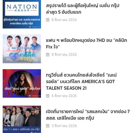
สรุปรายได้ และผู้ถือหุ้นใหญ่ เนชั่น กรุ๊ป
ล่าสุด 5 อันดับแรก
8 สิงหาคม 2026
แฟน ๆ พร้อมปักหมุดช่อง 7HD ชม “คลินิก
Fix ใจ”
8 สิงหาคม 2026
ทรูวิชั่นส์ ชวนคนไทยส่งใจเชียร์ “เนเน่
รอยัล” บนเวทีโลก AMERICA’S GOT
TALENT SEASON 21
6 สิงหาคม 2026
เปิดที่มารายการใหม่ “รสแลกเงิน” จากช่อง 7
สสส. เฮลิโคเนีย เอช กรุ๊ป
3 สิงหาคม 2026