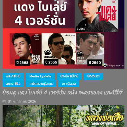
#ละครใหม่
Media Update
ช่วงไพรม์ไทม์
ช่องวัน31
ละคร-ซีรีส์
เกร็ดความรู้ละคร
เกาะติดจอ
ย้อนดู แดง ไบเล่ย์ 4 เวอร์ชั่น หนัง ละครเพลง และซีรีส์
31 กรกฎาคม 2026