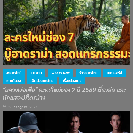
#ละครใหม่
CH7HD
What's New
รีวิวละครไทย
ละคร-ซีรีส์
เกาะติดจอ
เปิดตัวละครไทย
เรื่องย่อละคร
“หลวงพ่อเสือ” ละครใหม่ช่อง 7 ปี 2569 เรื่องย่อ และ
นักแสดงมีใครบ้าง
25 กรกฎาคม 2026