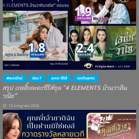
#ละครใหม่
ช่อง 7
ละคร-ซีรีส์
เรตติงละคร
สรุป เรตติ้งละครซีรีส์ชุด “4 ELEMENTS บ้านวาทิน
วณิช”
15 กรกฎาคม 2026