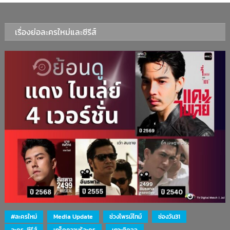
เรื่องย่อละครใหม่และซีรีส์
#ละครใหม่
Media Update
ช่วงไพรม์ไทม์
ช่องวัน31