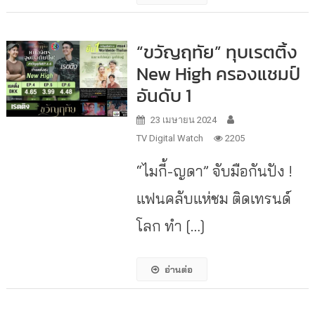
“ขวัญฤทัย” ทุบเรตติ้ง
New High ครองแชมป์
อันดับ 1
23 เมษายน 2024
TV Digital Watch
2205
“ไมกี้-ญดา” จับมือกันปัง !
แฟนคลับแห่ชม ติดเทรนด์
โลก ทำ […]
อ่านต่อ