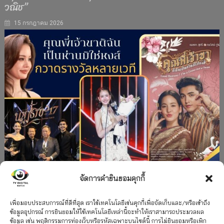
วณิช”
15 กรกฎาคม 2026
จัดการคำยินยอมคุกกี้
#ละครใหม่
TV
ช่อง 3
รางวัล
ละคร-ซีรีส์
”คุณพี่เจ้าขาดิฉันเป็นห่านมิใช่หงส์” กวาดรางวัล
เพื่อมอบประสบการณ์ที่ดีที่สุด เราใช้เทคโนโลยีเช่นคุกกี้เพื่อจัดเก็บและ/หรือเข้าถึง
ข้อมูลอุปกรณ์ การยินยอมให้ใช้เทคโนโลยีเหล่านี้จะทำให้เราสามารถประมวลผล
เพียบ จาก 8 เวที
ข้อมูล เช่น พฤติกรรมการท่องเว็บหรือรหัสเฉพาะบนไซต์นี้ การไม่ยินยอมหรือเพิก