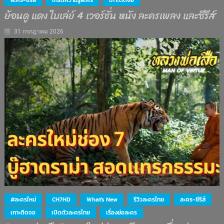
ละคร-ซีรีส์
เกร็ดความรู้ละคร
เกาะติดจอ
ย้อนดู แดง ไบเล่ย์ 4 เวอร์ชั่น หนัง ละครเพลง และซีรีส์
31 กรกฎาคม 2026
#ละครใหม่
CH7HD
What's New
รีวิวละครไทย
ละคร-ซีรีส์
เกาะติดจอ
เปิดตัวละครไทย
เรื่องย่อละคร