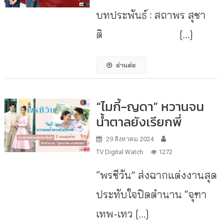
บทประพันธ์ : สถาพร สุชา
ติ […]
อ่านต่อ
“ไมกี้-ญดา” หวานจน
น้ำตาลยังเรียกพี่
29 สิงหาคม 2024
TV Digital Watch
1272
“พรชีวัน” ส่งฉากแต่งงานสุด
ประทับใจปิดตำนาน “จุฑา
เทพ-เทว […]