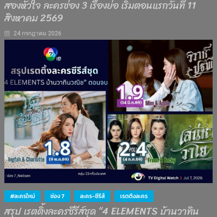
สองหัวใจ ละครช่อง 3 เรื่องย่อ เริ่มตอนแรกวันที่ 11
สิงหาคม 2569
24 กรกฎาคม 2026
#ละครใหม่
ช่อง 7
ละคร-ซีรีส์
เรตติงละคร
สรุป เรตติ้งละครซีรีส์ชุด “4 ELEMENTS บ้านวาทิน