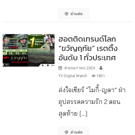
อ่านต่อ
ฮอตติดเทรนด์โลก
“ขวัญฤทัย” เรตติ้ง
อันดับ 1 ทั่วประเทศ
8 พฤษภาคม 2024
TV Digital Watch
1831
ส่งใจเชียร์ “ไมกี้-ญดา” ฝ่า
อุปสรรคความรัก 2 ตอน
สุดท้าย […]
อ่านต่อ