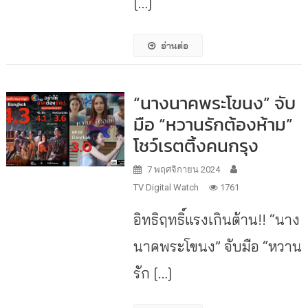
[…]
อ่านต่อ
“นางนาคพระโขนง” จับ
มือ “หวานรักต้องห้าม”
โชว์เรตติ้งคนกรุง
7 พฤศจิกายน 2024
TV Digital Watch
1761
อิทธิฤทธิ์แรงเกินต้าน!! “นาง
นาคพระโขนง” จับมือ “หวาน
รัก […]