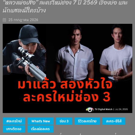
“หลวงพ่อเสือ” ละครใหม่ช่อง 7 ปี 2569 เรื่องย่อ และ
นักแสดงมีใครบ้าง
25 กรกฎาคม 2026
#ละครใหม่
What's New
ช่อง 3
รีวิวละครไทย
ละคร-ซีรีส์
เกาะติดจอ
เรื่องย่อละคร