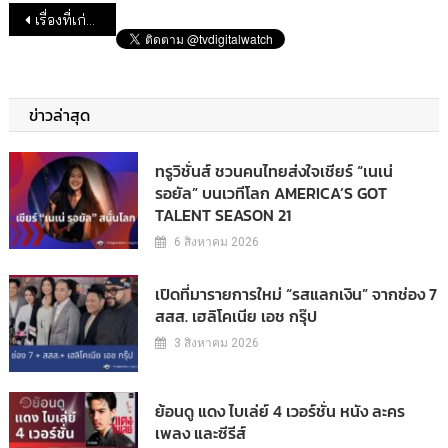
แนะแนวเรื่อง
เรื่องที่เก่ากว่า
ข่าวล่าสุด
ทรูวิชั่นส์ ชวนคนไทยส่งใจเชียร์ “เนเน่
รอยัล” บนเวทีโลก AMERICA’S GOT
TALENT SEASON 21
6 สิงหาคม 2026
เปิดที่มารายการใหม่ “รสแลกเงิน” จากช่อง 7
สสส. เฮลิโคเนีย เอช กรุ๊ป
3 สิงหาคม 2026
ย้อนดู แดง ไบเล่ย์ 4 เวอร์ชั่น หนัง ละคร
เพลง และซีรีส์