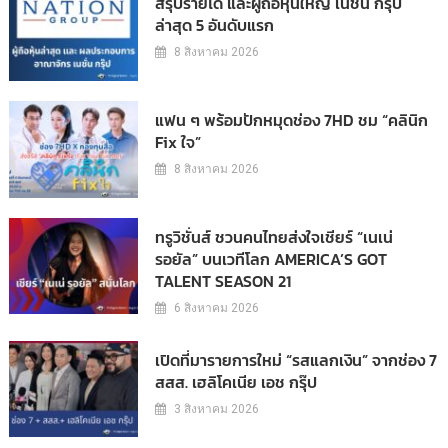
สรุปรายได้ และผู้ถือหุ้นใหญ่ เนชั่น กรุ๊ป
ล่าสุด 5 อันดับแรก
8 สิงหาคม 2026
แฟน ๆ พร้อมปักหมุดช่อง 7HD ชม “คลินิก
Fix ใจ”
8 สิงหาคม 2026
ทรูวิชั่นส์ ชวนคนไทยส่งใจเชียร์ “เนเน่
รอยัล” บนเวทีโลก AMERICA’S GOT
TALENT SEASON 21
6 สิงหาคม 2026
เปิดที่มารายการใหม่ “รสแลกเงิน” จากช่อง 7
สสส. เฮลิโคเนีย เอช กรุ๊ป
3 สิงหาคม 2026