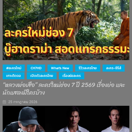
#ละครใหม่
CH7HD
What's New
รีวิวละครไทย
ละคร-ซีรีส์
เกาะติดจอ
เปิดตัวละครไทย
เรื่องย่อละคร
“หลวงพ่อเสือ” ละครใหม่ช่อง 7 ปี 2569 เรื่องย่อ และ
นักแสดงมีใครบ้าง
25 กรกฎาคม 2026