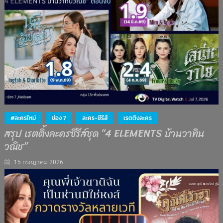
#ละครใหม่
ช่อง 7
ละคร-ซีรีส์
เรตติงละคร
สรุป เรตติ้งละครซีรีส์ชุด “4 ELEMENTS บ้านวาทิน
วณิช”
15 กรกฎาคม 2026