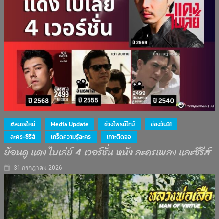
#ละครใหม่
Media Update
ช่วงไพรม์ไทม์
ช่องวัน31
ละคร-ซีรีส์
เกร็ดความรู้ละคร
เกาะติดจอ
ย้อนดู แดง ไบเล่ย์ 4 เวอร์ชั่น หนัง ละครเพลง และซีรีส์
31 กรกฎาคม 2026