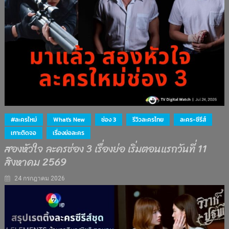
#ละครใหม่
What's New
ช่อง 3
รีวิวละครไทย
ละคร-ซีรีส์
เกาะติดจอ
เรื่องย่อละคร
สองหัวใจ ละครช่อง 3 เรื่องย่อ เริ่มตอนแรกวันที่ 11
สิงหาคม 2569
24 กรกฎาคม 2026