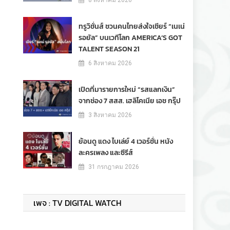
8 สิงหาคม 2026
ทรูวิชั่นส์ ชวนคนไทยส่งใจเชียร์ “เนเน่
รอยัล” บนเวทีโลก AMERICA’S GOT
TALENT SEASON 21
6 สิงหาคม 2026
เปิดที่มารายการใหม่ “รสแลกเงิน”
จากช่อง 7 สสส. เฮลิโคเนีย เอช กรุ๊ป
3 สิงหาคม 2026
ย้อนดู แดง ไบเล่ย์ 4 เวอร์ชั่น หนัง
ละครเพลง และซีรีส์
31 กรกฎาคม 2026
เพจ : TV DIGITAL WATCH