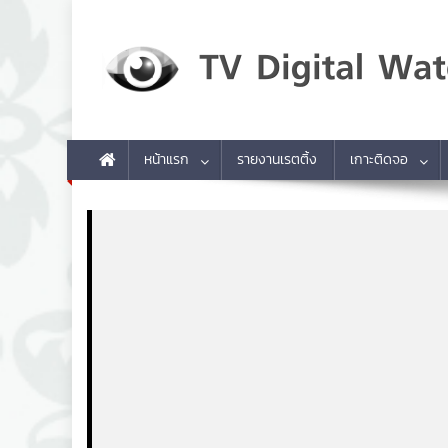
Skip to content
TV Digital Watch
เกาะติดทีวีและออนไลน์ รายงานเรตติ้ง
หน้าแรก
รายงานเรตติ้ง
เกาะติดจอ