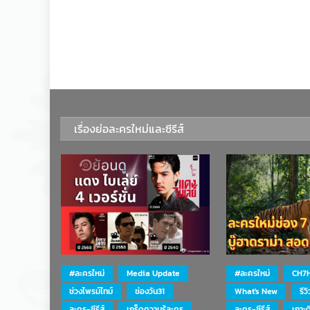
เรื่องย่อละครใหม่และซีรีส์
#ละครใหม่
Media Update
#ละครใหม่
CH7
ช่วงไพรม์ไทม์
ช่องวัน31
What's New
รีว
ละคร-ซีรีส์
เกร็ดความรู้ละคร
ละคร-ซีรีส์
เกาะ