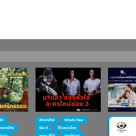
HD
#ละครใหม่
What's New
#ละครใหม่
ิวละครไทย
ช่อง 3
รีวิวละครไทย
ละคร-ซีรีส์
ติดจอ
ละคร-ซีรีส์
เกาะติดจอ