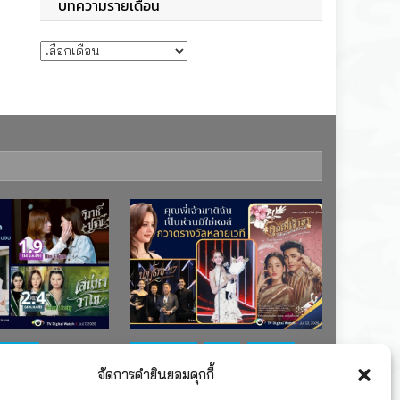
บทความรายเดือน
บทความรายเดือน
ช่อง 7
#ละครใหม่
TV
ช่อง 3
จัดการคำยินยอมคุกกี้
เรตติงละคร
รางวัล
ละคร-ซีรีส์