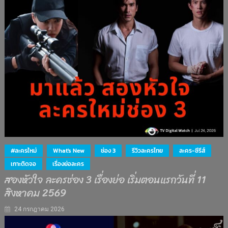
#ละครใหม่
What's New
ช่อง 3
รีวิวละครไทย
ละคร-ซีรีส์
เกาะติดจอ
เรื่องย่อละคร
สองหัวใจ ละครช่อง 3 เรื่องย่อ เริ่มตอนแรกวันที่ 11
สิงหาคม 2569
24 กรกฎาคม 2026