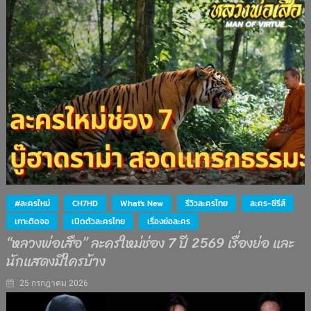
#ละครใหม่
CH7HD
What's New
รีวิวละครไทย
ละคร-ซีรีส์
เกาะติดจอ
เปิดตัวละครไทย
เรื่องย่อละคร
“หลวงพ่อเสือ” ละครใหม่ช่อง 7 ปี 2569 เรื่องย่อ และ
นักแสดงมีใครบ้าง
25 กรกฎาคม 2026