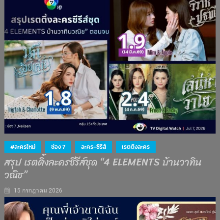
#ละครใหม่
ช่อง 7
ละคร-ซีรีส์
เรตติงละคร
สรุป เรตติ้งละครซีรีส์ชุด “4 ELEMENTS บ้านวาทิน
วณิช”
15 กรกฎาคม 2026