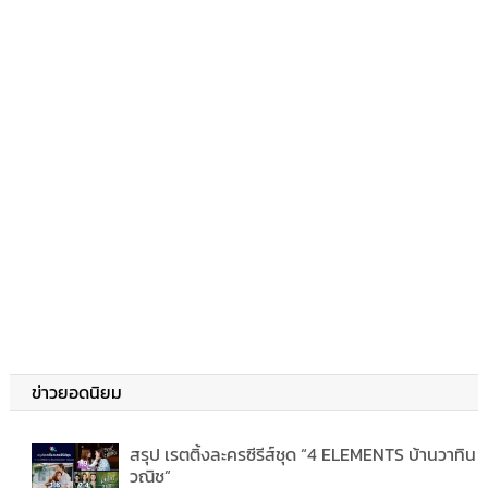
ข่าวยอดนิยม
สรุป เรตติ้งละครซีรีส์ชุด “4 ELEMENTS บ้านวาทิน
วณิช”