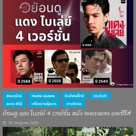
#ละครใหม่
Media Update
ช่วงไพรม์ไทม์
ช่องวัน31
ละคร-ซีรีส์
เกร็ดความรู้ละคร
เกาะติดจอ
ย้อนดู แดง ไบเล่ย์ 4 เวอร์ชั่น หนัง ละครเพลง และซีรีส์
31 กรกฎาคม 2026