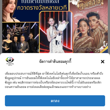
จัดการคำยินยอมคุกกี้
#ละครใหม่
TV
ช่อง 3
รางวัล
ละคร-ซีรีส์
”คุณพี่เจ้าขาดิฉันเป็นห่านมิใช่หงส์” กวาดรางวัล
เพื่อมอบประสบการณ์ที่ดีที่สุด เราใช้เทคโนโลยีเช่นคุกกี้เพื่อจัดเก็บและ/หรือเข้าถึง
ข้อมูลอุปกรณ์ การยินยอมให้ใช้เทคโนโลยีเหล่านี้จะทำให้เราสามารถประมวลผล
เพียบ จาก 8 เวที
ข้อมูล เช่น พฤติกรรมการท่องเว็บหรือรหัสเฉพาะบนไซต์นี้ การไม่ยินยอมหรือเพิก
ถอนความยินยอม อาจส่งผลเสียต่อคุณลักษณะและการทำงานบางอย่าง
12 กรกฎาคม 2026
ตกลง
2026 TV Digital Watch All Rights Reserved.
TV Digital Watch ทีวีดิจิทัลวอทช์
ติดต่อ
นโยบายความเป็นส่วนตัว