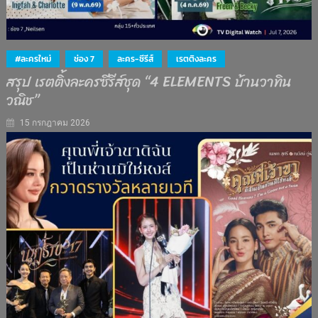
#ละครใหม่
ช่อง 7
ละคร-ซีรีส์
เรตติงละคร
สรุป เรตติ้งละครซีรีส์ชุด “4 ELEMENTS บ้านวาทิน
วณิช”
15 กรกฎาคม 2026