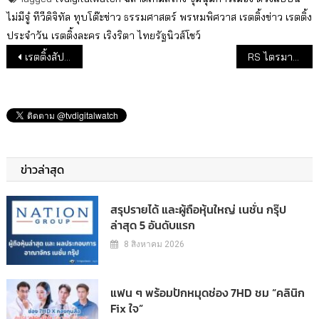
ไม่มีจู๋
ทีวีดิจิทัล
ทุบโต๊ะข่าว
ธรรมศาสตร์
พรหมพิศวาส
เรตติ้งข่าว
เรตติ้ง
ประจำวัน
เรตติ้งละคร
เริงริตา
ไทยรัฐนิวส์โชว์
แนะแนวเรื่อง
เรตติ้งสัปดาห์ : กลุ่มช่องบันเทิงเรตติ้งขยับดีขึ้น 2 ช่องข่าว ไทยรัฐ – อมรินทร์ เริ่มลดลง
RS ไตรมาส 2 ปี 2563 รายได้ขายสินค้าโต 8.2% ธุรกิจสื่อรวมทีวีลด 15.7%
ข่าวล่าสุด
สรุปรายได้ และผู้ถือหุ้นใหญ่ เนชั่น กรุ๊ป
ล่าสุด 5 อันดับแรก
8 สิงหาคม 2026
แฟน ๆ พร้อมปักหมุดช่อง 7HD ชม “คลินิก
Fix ใจ”