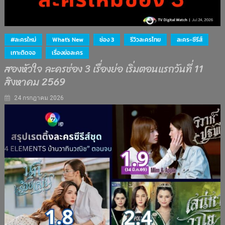
#ละครใหม่
What's New
ช่อง 3
รีวิวละครไทย
ละคร-ซีรีส์
เกาะติดจอ
เรื่องย่อละคร
สองหัวใจ ละครช่อง 3 เรื่องย่อ เริ่มตอนแรกวันที่ 11
สิงหาคม 2569
24 กรกฎาคม 2026