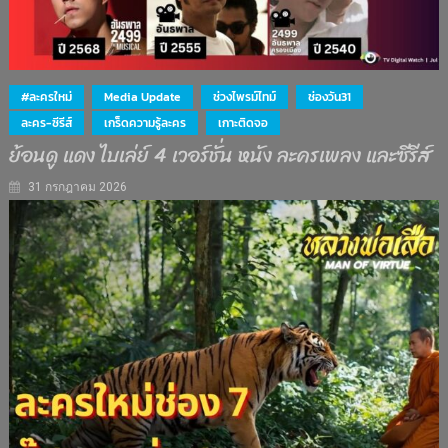
#ละครใหม่
Media Update
ช่วงไพรม์ไทม์
ช่องวัน31
ละคร-ซีรีส์
เกร็ดความรู้ละคร
เกาะติดจอ
ย้อนดู แดง ไบเล่ย์ 4 เวอร์ชั่น หนัง ละครเพลง และซีรีส์
31 กรกฎาคม 2026