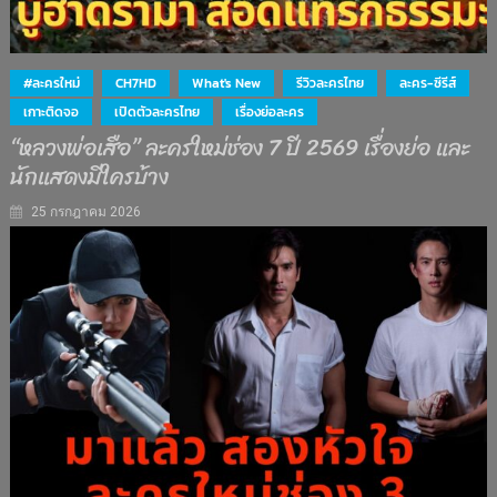
#ละครใหม่
CH7HD
What's New
รีวิวละครไทย
ละคร-ซีรีส์
เกาะติดจอ
เปิดตัวละครไทย
เรื่องย่อละคร
“หลวงพ่อเสือ” ละครใหม่ช่อง 7 ปี 2569 เรื่องย่อ และ
นักแสดงมีใครบ้าง
25 กรกฎาคม 2026