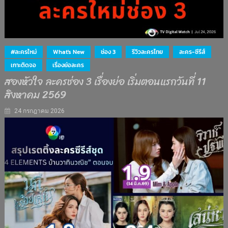
#ละครใหม่
What's New
ช่อง 3
รีวิวละครไทย
ละคร-ซีรีส์
เกาะติดจอ
เรื่องย่อละคร
สองหัวใจ ละครช่อง 3 เรื่องย่อ เริ่มตอนแรกวันที่ 11
สิงหาคม 2569
24 กรกฎาคม 2026