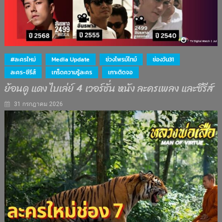
#ละครใหม่
Media Update
ช่วงไพรม์ไทม์
ช่องวัน31
ละคร-ซีรีส์
เกร็ดความรู้ละคร
เกาะติดจอ
ย้อนดู แดง ไบเล่ย์ 4 เวอร์ชั่น หนัง ละครเพลง และซีรีส์
31 กรกฎาคม 2026