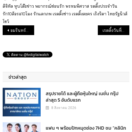
ดิจิทัล
ทุบโต๊ะข่าว
พยากรณ์ซ่อนรัก
พรหมพิศวาส
รตติ้งประจำวัน
รัก10ล้อรอ10โมง
รักแลกภพ
เรตติ้งข่าว
เรตติ้งละคร
เริงริตา
ไทยรัฐนิวส์
โชว์
แนะแนวเรื่อง
อมรินทร์ –ไทยรัฐ เริ่มแผ่ว แต่ยังอยู่อันดับ 4 และ 5
เรตติ้งวันที่ 21 ก.ค.63 : วันที่เรตติ้งผู้ชมทีวีเบาบาง
ข่าวล่าสุด
สรุปรายได้ และผู้ถือหุ้นใหญ่ เนชั่น กรุ๊ป
ล่าสุด 5 อันดับแรก
8 สิงหาคม 2026
แฟน ๆ พร้อมปักหมุดช่อง 7HD ชม “คลินิก