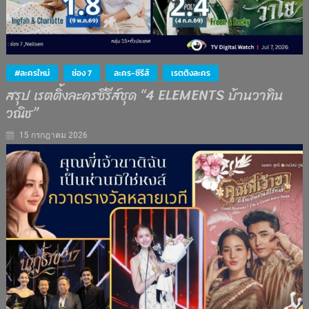
#ละครใหม่
ช่อง 7
ละคร-ซีรีส์
เรตติงละคร
สรุป เรตติ้งละครซีรีส์ชุด “4 ELEMENTS บ้านวาทิน
วณิช”
15 กรกฎาคม 2026