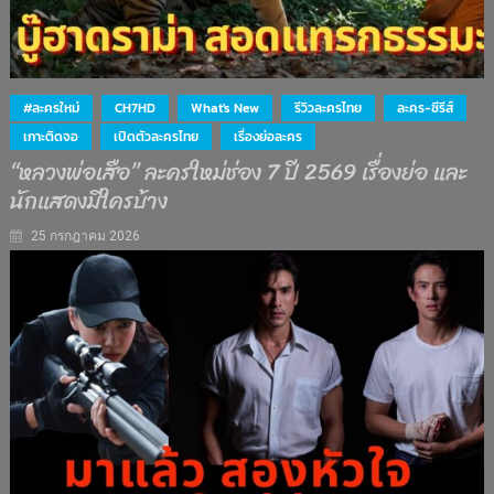
#ละครใหม่
CH7HD
What's New
รีวิวละครไทย
ละคร-ซีรีส์
เกาะติดจอ
เปิดตัวละครไทย
เรื่องย่อละคร
“หลวงพ่อเสือ” ละครใหม่ช่อง 7 ปี 2569 เรื่องย่อ และ
นักแสดงมีใครบ้าง
25 กรกฎาคม 2026