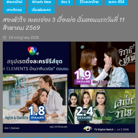
#ละครใหม่
What's New
ช่อง 3
รีวิวละครไทย
ละคร-ซีรีส์
เกาะติดจอ
เรื่องย่อละคร
สองหัวใจ ละครช่อง 3 เรื่องย่อ เริ่มตอนแรกวันที่ 11
สิงหาคม 2569
24 กรกฎาคม 2026