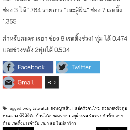
ช่อง 3 ได้ 1.764 รายการ “เตะสู้ฝัน” ช่อง 7 เรตติ้ง
1.355
สำหรับละคร เรยา ช่อง 8 เรตติ้งช่วง1 ทุ่ม ได้ 0.474
และช่วงหลัง 2ทุ่มได้ 0.504
Facebook
Twitter
Gmail
0
Tagged
tvdigitalwatch
ดงพญาเย็น #แม่ครัวคนใหม่
ดวลเพลงชิงทุน
ทะเลลวง
ทีวีดิจิทัล
บ้านไร่สายสมร
บาปอยุติธรรม
วันทอง
หัวท้ายตาย
ก่อน
เรตติ้งประจำวัน
เรยา
แฉ
ใหม่ดาวิกา