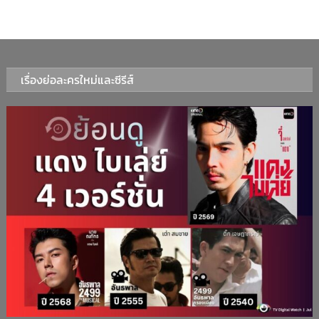
เรื่องย่อละครใหม่และซีรีส์