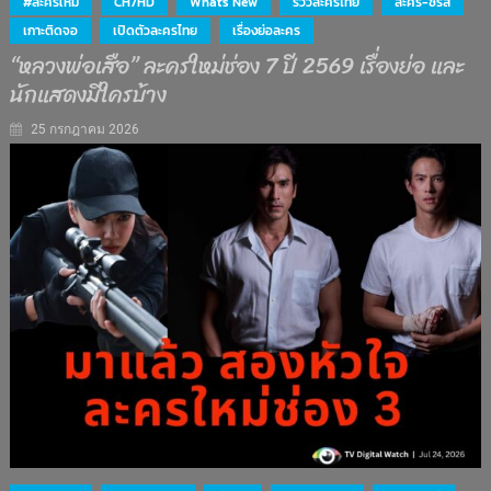
#ละครใหม่
CH7HD
What's New
รีวิวละครไทย
ละคร-ซีรีส์
เกาะติดจอ
เปิดตัวละครไทย
เรื่องย่อละคร
“หลวงพ่อเสือ” ละครใหม่ช่อง 7 ปี 2569 เรื่องย่อ และ
นักแสดงมีใครบ้าง
25 กรกฎาคม 2026