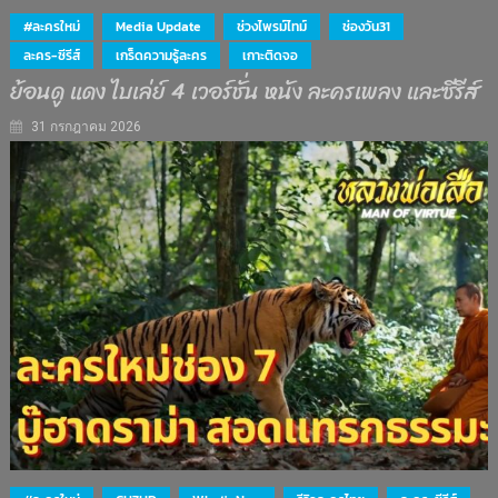
#ละครใหม่
Media Update
ช่วงไพรม์ไทม์
ช่องวัน31
ละคร-ซีรีส์
เกร็ดความรู้ละคร
เกาะติดจอ
ย้อนดู แดง ไบเล่ย์ 4 เวอร์ชั่น หนัง ละครเพลง และซีรีส์
31 กรกฎาคม 2026