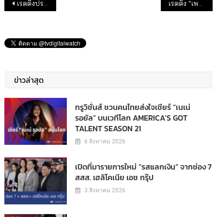
แนะแนวเรื่อง
เรตติ้งประจำสัปดาห์ : ช่อง NEW 18 อันดับ 18
เรตติ้ง “เพลิงพระนาง” ช่อง 7 รีรันรอบใหม่ รับกระแส “เมืองทิพย์” “เยาวรุ่น”
ข่าวล่าสุด
ทรูวิชั่นส์ ชวนคนไทยส่งใจเชียร์ “เนเน่
รอยัล” บนเวทีโลก AMERICA’S GOT
TALENT SEASON 21
6 สิงหาคม 2026
เปิดที่มารายการใหม่ “รสแลกเงิน” จากช่อง 7
สสส. เฮลิโคเนีย เอช กรุ๊ป
3 สิงหาคม 2026