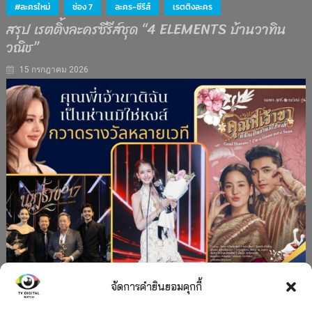
#ละครใหม่
ช่อง 7
ละคร-ซีรีส์
เรตติงละคร
สรุป เรตติ้งละครซีรีส์ชุด “4 ELEMENTS บ้านวาทิน
วณิช”
15 กรกฎาคม 2026
จัดการคำยินยอมคุกกี้
#ละครใหม่
TV
ช่อง 3
รางวัล
ละคร-ซีรีส์