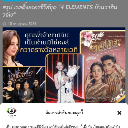
สรุป เรตติ้งละครซีรีส์ชุด “4 ELEMENTS บ้านวาทิน
วณิช”
15 กรกฎาคม 2026
จัดการคำยินยอมคุกกี้
#ละครใหม่
TV
ช่อง 3
รางวัล
ละคร-ซีรีส์
เพื่อมอบประสบการณ์ที่ดีที่สุด เราใช้เทคโนโลยีเช่นคุกกี้เพื่อจัดเก็บและ/หรือเข้าถึง