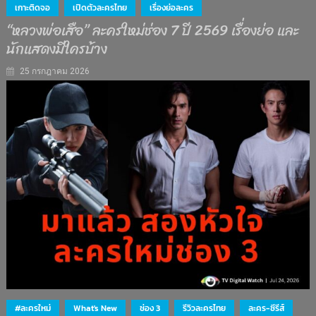
เกาะติดจอ
เปิดตัวละครไทย
เรื่องย่อละคร
“หลวงพ่อเสือ” ละครใหม่ช่อง 7 ปี 2569 เรื่องย่อ และ
นักแสดงมีใครบ้าง
25 กรกฎาคม 2026
#ละครใหม่
What's New
ช่อง 3
รีวิวละครไทย
ละคร-ซีรีส์