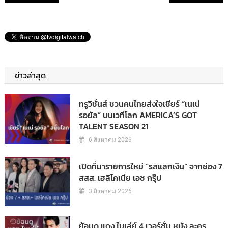
ข่าวล่าสุด
ทรูวิชั่นส์ ชวนคนไทยส่งใจเชียร์ “เนเน่
รอยัล” บนเวทีโลก AMERICA’S GOT
TALENT SEASON 21
6 สิงหาคม 2026
เปิดที่มารายการใหม่ “รสแลกเงิน” จากช่อง 7
สสส. เฮลิโคเนีย เอช กรุ๊ป
3 สิงหาคม 2026
ย้อนดู แดง ไบเล่ย์ 4 เวอร์ชั่น หนัง ละคร