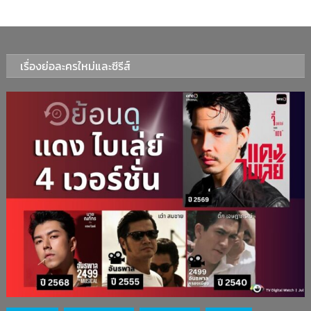
เรื่องย่อละครใหม่และซีรีส์