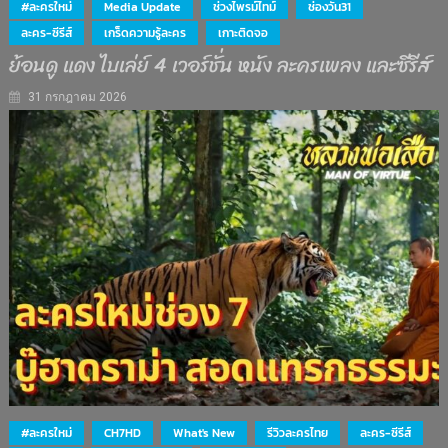
#ละครใหม่
Media Update
ช่วงไพรม์ไทม์
ช่องวัน31
ละคร-ซีรีส์
เกร็ดความรู้ละคร
เกาะติดจอ
ย้อนดู แดง ไบเล่ย์ 4 เวอร์ชั่น หนัง ละครเพลง และซีรีส์
31 กรกฎาคม 2026
#ละครใหม่
CH7HD
What's New
รีวิวละครไทย
ละคร-ซีรีส์