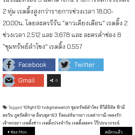
2 ทุ่ม เรตติ้งสูงกว่ารายการช่วงเวลา 18.00-
20.00น. โดยละครรีรัน “ดาวเคียงเดือน” เรตติ้ง 2
ช่วงเวลา 2.512 และ 3.678 และ ละครค่ำช่อง 8
“ขุมทรัพย์ลำโขง” เรตติ้ง 0.557
Facebook
Twitter
Gmail
0
Tagged
10fight10
tvdigitalwatch
ขุมทรัพย์ลำโขง
ทีวีดิจิทัล
ฟ้ามี
ตะวัน
ภูตรัตติกาล
ม็อบตุลา63
ร้อยเล่ห์มารยา
เบลล่าราณี
เพลงรัก
เจ้าพระยา
เรตติ้งข่าว
เรตติ้งประจำวัน
เรตติ้งละคร
โป๊ปธนวรรธน์
แนะแนวเรื่อง
ช่อง Mono เรตติ้งขึ้น เข้าใกล้ชิงอันดับ 2 จากช่อง 3
สมัครแล้ว กว่า 300 คน พนักงานอสมท.เข้าร่วม “ร่วมใจจากองค์กร” พร้อมรับเงินสูงสุด 35.33 เท่า