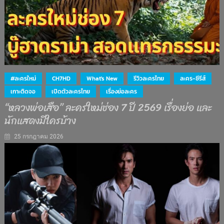
#ละครใหม่
CH7HD
What's New
รีวิวละครไทย
ละคร-ซีรีส์
เกาะติดจอ
เปิดตัวละครไทย
เรื่องย่อละคร
“หลวงพ่อเสือ” ละครใหม่ช่อง 7 ปี 2569 เรื่องย่อ และ
นักแสดงมีใครบ้าง
25 กรกฎาคม 2026