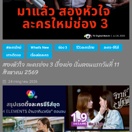
#ละครใหม่
What's New
ช่อง 3
รีวิวละครไทย
ละคร-ซีรีส์
เกาะติดจอ
เรื่องย่อละคร
สองหัวใจ ละครช่อง 3 เรื่องย่อ เริ่มตอนแรกวันที่ 11
สิงหาคม 2569
24 กรกฎาคม 2026