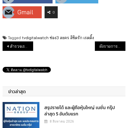
Gmail
0
Tagged
tvdigitalwatch
ช่อง3
ละคร
ลิขิตรัก
เรตติ้ง
แนะแนวเรื่อง
สำรวจเรตติ้ง 3 ช่อง อมรินทร์, ทรู , ช่อง 5 ก่อนถ่ายสดบอลโลก
ผังรายการทีวีชนฟุตบอลโลก ดูช่องไหนกัน
ข่าวล่าสุด
สรุปรายได้ และผู้ถือหุ้นใหญ่ เนชั่น กรุ๊ป
ล่าสุด 5 อันดับแรก
8 สิงหาคม 2026