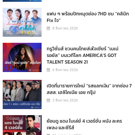
แฟน ๆ พร้อมปักหมุดช่อง 7HD ชม “คลินิก
Fix ใจ”
8 สิงหาคม 2026
ทรูวิชั่นส์ ชวนคนไทยส่งใจเชียร์ “เนเน่
รอยัล” บนเวทีโลก AMERICA’S GOT
TALENT SEASON 21
6 สิงหาคม 2026
เปิดที่มารายการใหม่ “รสแลกเงิน” จากช่อง 7
สสส. เฮลิโคเนีย เอช กรุ๊ป
3 สิงหาคม 2026
ย้อนดู แดง ไบเล่ย์ 4 เวอร์ชั่น หนัง ละคร
เพลง และซีรีส์