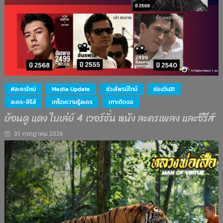
#ละครใหม่
Media Update
ช่วงไพรม์ไทม์
ช่องวัน31
ละคร-ซีรีส์
เกร็ดความรู้ละคร
เกาะติดจอ
ย้อนดู แดง ไบเล่ย์ 4 เวอร์ชั่น หนัง ละครเพลง และซีรีส์
31 กรกฎาคม 2026