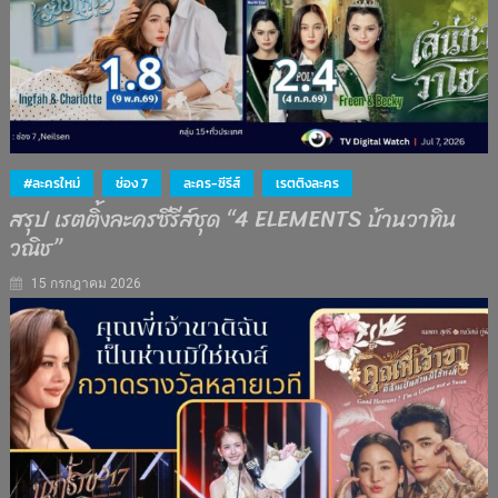
#ละครใหม่
ช่อง 7
ละคร-ซีรีส์
เรตติงละคร
สรุป เรตติ้งละครซีรีส์ชุด “4 ELEMENTS บ้านวาทิน
วณิช”
15 กรกฎาคม 2026