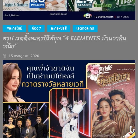
#ละครใหม่
ช่อง 7
ละคร-ซีรีส์
เรตติงละคร
สรุป เรตติ้งละครซีรีส์ชุด “4 ELEMENTS บ้านวาทิน
วณิช”
15 กรกฎาคม 2026