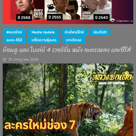
#ละครใหม่
Media Update
ช่วงไพรม์ไทม์
ช่องวัน31
ละคร-ซีรีส์
เกร็ดความรู้ละคร
เกาะติดจอ
ย้อนดู แดง ไบเล่ย์ 4 เวอร์ชั่น หนัง ละครเพลง และซีรีส์
31 กรกฎาคม 2026