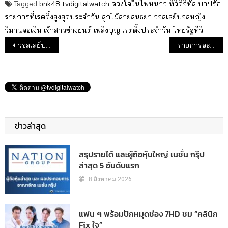
Tagged
bnk48
tvdigitalwatch
ดวงใจในไฟหนาว
ทีวีดิจิทัล
บาปรัก
รายการที่เรตติ้งสูงสุดประจำวัน
ลูกไม้ลายสนธยา
วอลเลย์บอลหญิง
วิมานจอเงิน
เจ้าสาวช่างยนต์
เพลิงบุญ
เรตติ้งประจำวัน
ไทยรัฐทีวี
แนะแนวเรื่อง
วอลเลย์บอลหญิง ไทย-ญี่ปุ่น ขึ้นเรตติ้งสูงสุดอันดับ 3 ของวัน
รายการอะไรติด TOP TEN ประจำวัน
ข่าวล่าสุด
สรุปรายได้ และผู้ถือหุ้นใหญ่ เนชั่น กรุ๊ป
ล่าสุด 5 อันดับแรก
8 สิงหาคม 2026
แฟน ๆ พร้อมปักหมุดช่อง 7HD ชม “คลินิก
Fix ใจ”