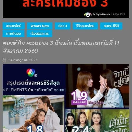
#ละครใหม่
What's New
ช่อง 3
รีวิวละครไทย
ละคร-ซีรีส์
เกาะติดจอ
เรื่องย่อละคร
สองหัวใจ ละครช่อง 3 เรื่องย่อ เริ่มตอนแรกวันที่ 11
สิงหาคม 2569
24 กรกฎาคม 2026