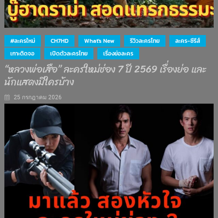
#ละครใหม่
CH7HD
What's New
รีวิวละครไทย
ละคร-ซีรีส์
เกาะติดจอ
เปิดตัวละครไทย
เรื่องย่อละคร
“หลวงพ่อเสือ” ละครใหม่ช่อง 7 ปี 2569 เรื่องย่อ และ
นักแสดงมีใครบ้าง
25 กรกฎาคม 2026