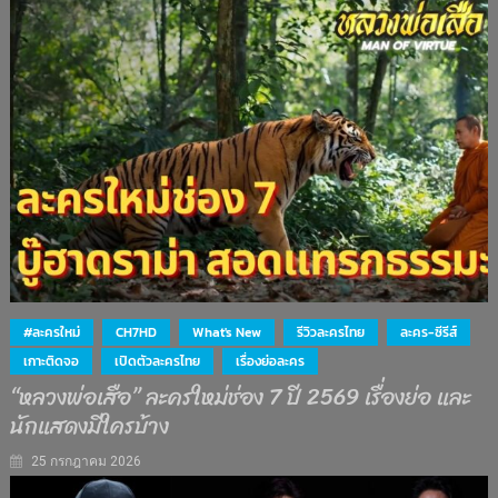
#ละครใหม่
CH7HD
What's New
รีวิวละครไทย
ละคร-ซีรีส์
เกาะติดจอ
เปิดตัวละครไทย
เรื่องย่อละคร
“หลวงพ่อเสือ” ละครใหม่ช่อง 7 ปี 2569 เรื่องย่อ และ
นักแสดงมีใครบ้าง
25 กรกฎาคม 2026