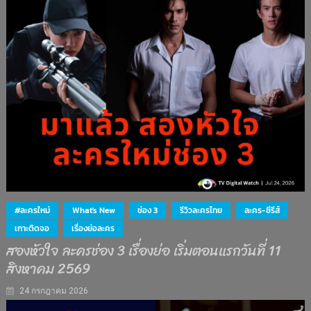
#ละครใหม่
What's New
ช่อง 3
รีวิวละครไทย
ละคร-ซีรีส์
เกาะติดจอ
เรื่องย่อละคร
สองหัวใจ ละครช่อง 3 เรื่องย่อ เริ่มตอนแรกวันที่ 11
สิงหาคม 2569
24 กรกฎาคม 2026