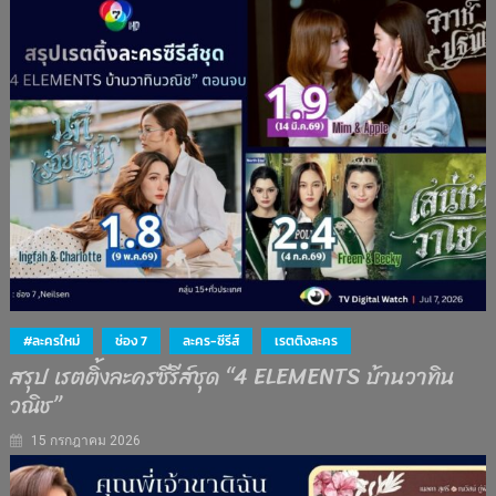
#ละครใหม่
ช่อง 7
ละคร-ซีรีส์
เรตติงละคร
สรุป เรตติ้งละครซีรีส์ชุด “4 ELEMENTS บ้านวาทิน
วณิช”
15 กรกฎาคม 2026