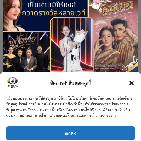
จัดการคำยินยอมคุกกี้
#ละครใหม่
TV
ช่อง 3
รางวัล
ละคร-ซีรีส์
”คุณพี่เจ้าขาดิฉันเป็นห่านมิใช่หงส์” กวาดรางวัล
เพื่อมอบประสบการณ์ที่ดีที่สุด เราใช้เทคโนโลยีเช่นคุกกี้เพื่อจัดเก็บและ/หรือเข้าถึง
ข้อมูลอุปกรณ์ การยินยอมให้ใช้เทคโนโลยีเหล่านี้จะทำให้เราสามารถประมวลผล
เพียบ จาก 8 เวที
ข้อมูล เช่น พฤติกรรมการท่องเว็บหรือรหัสเฉพาะบนไซต์นี้ การไม่ยินยอมหรือเพิก
ถอนความยินยอม อาจส่งผลเสียต่อคุณลักษณะและการทำงานบางอย่าง
12 กรกฎาคม 2026
ตกลง
2026 TV Digital Watch All Rights Reserved.