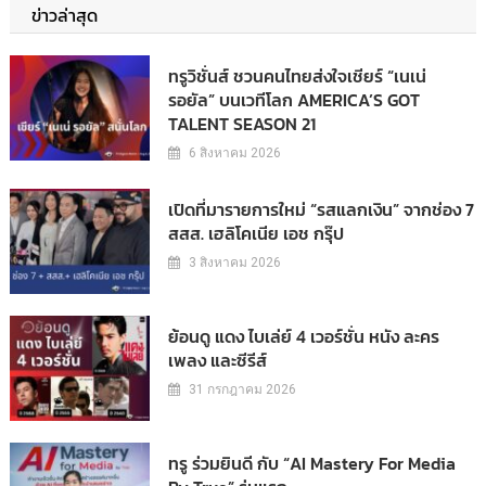
ข่าวล่าสุด
ทรูวิชั่นส์ ชวนคนไทยส่งใจเชียร์ “เนเน่
รอยัล” บนเวทีโลก AMERICA’S GOT
TALENT SEASON 21
6 สิงหาคม 2026
เปิดที่มารายการใหม่ “รสแลกเงิน” จากช่อง 7
สสส. เฮลิโคเนีย เอช กรุ๊ป
3 สิงหาคม 2026
ย้อนดู แดง ไบเล่ย์ 4 เวอร์ชั่น หนัง ละคร
เพลง และซีรีส์
31 กรกฎาคม 2026
ทรู ร่วมยินดี กับ “AI Mastery For Media