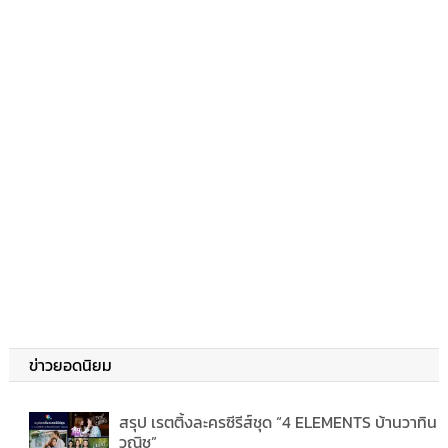
ข่าวยอดนิยม
สรุป เรตติ้งละครซีรีส์ชุด “4 ELEMENTS บ้านวาทิน
วณิช”