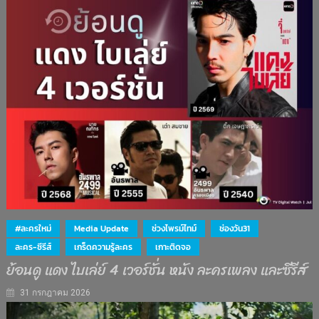
#ละครใหม่
Media Update
ช่วงไพรม์ไทม์
ช่องวัน31
ละคร-ซีรีส์
เกร็ดความรู้ละคร
เกาะติดจอ
ย้อนดู แดง ไบเล่ย์ 4 เวอร์ชั่น หนัง ละครเพลง และซีรีส์
31 กรกฎาคม 2026