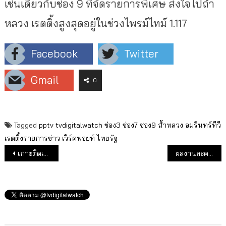
เช่นเดียวกับช่อง 9 ที่จัดรายการพิเศษ ส่งใจไปถ้ำ
หลวง เรตติ้งสูงสุดอยู่ในช่วงไพรม์ไทม์ 1.117
Facebook
Twitter
Gmail
0
Tagged
pptv
tvdigitalwatch
ช่อง3
ช่อง7
ช่อง9
ถ้ำหลวง
อมรินทร์ทีวี
เรตติ้งรายการข่าว
เวิร์คพอยท์
ไทยรัฐ
แนะแนวเรื่อง
เกาะติดเรตติ้งบอลโลกรอบแรกนัดสุดท้าย
ผลงานละครครึ่งปีแรกทรูโฟร์ยู