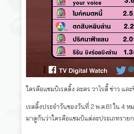
ใครคือแชมป์เรตติ้ง ละคร วาไรตี้ ข่าว และซี
เรตติ้งประจำวันของวันที่ 2 พ.ค.61 ใน 4 ห
มาดูกันว่าใครคือแชมป์แต่ละประเภทราย