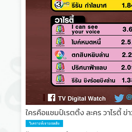
ใครคือแชมป์เรตติ้ง ละคร วาไรตี้ ข่าว
วิเคราะห์เจาะเรตติง