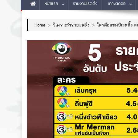
หน้าแรก
รายงานเรตติ้ง
เกาะติดจอ
Home
>
วิเคราะห์เจาะเรตติง
>
ใครคือแชมป์เรตติ้ง ละ