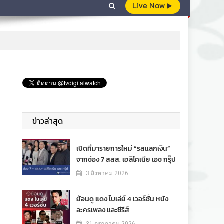
Live Now
ข่าวล่าสุด
เปิดที่มารายการใหม่ “รสแลกเงิน”
จากช่อง 7 สสส. เฮลิโคเนีย เอช กรุ๊ป
3 สิงหาคม 2026
ย้อนดู แดง ไบเล่ย์ 4 เวอร์ชั่น หนัง
ละครเพลง และซีรีส์