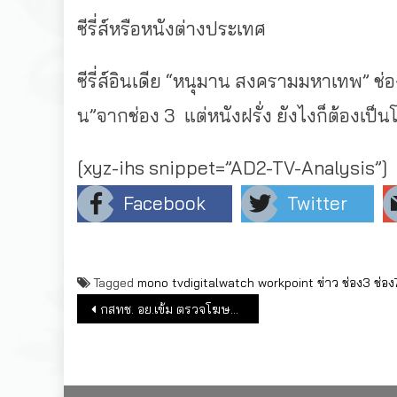
ซีรี่ส์หรือหนังต่างประเทศ
ซีรี่ส์อินเดีย “หนุมาน สงครามมหาเทพ” ช่อง 
น”จากช่อง 3 แต่หนังฝรั่ง ยังไงก็ต้องเป็นโม
[xyz-ihs snippet=”AD2-TV-Analysis”]
Facebook
Twitter
Tagged
mono
tvdigitalwatch
workpoint
ข่าว
ช่อง3
ช่อง
แนะแนวเรื่อง
กสทช. อย.เข้ม ตรวจโฆษณาอาหารเสริม เครื่องสำอางทางทีวี