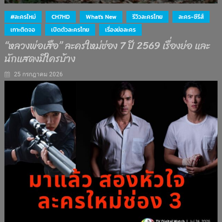
#ละครใหม่
CH7HD
What's New
รีวิวละครไทย
ละคร-ซีรีส์
เกาะติดจอ
เปิดตัวละครไทย
เรื่องย่อละคร
“หลวงพ่อเสือ” ละครใหม่ช่อง 7 ปี 2569 เรื่องย่อ และ
นักแสดงมีใครบ้าง
25 กรกฎาคม 2026