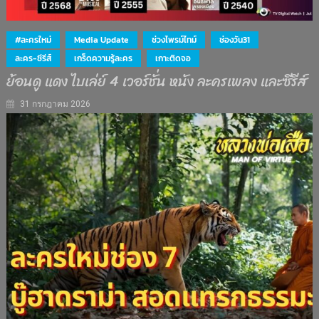
#ละครใหม่
Media Update
ช่วงไพรม์ไทม์
ช่องวัน31
ละคร-ซีรีส์
เกร็ดความรู้ละคร
เกาะติดจอ
ย้อนดู แดง ไบเล่ย์ 4 เวอร์ชั่น หนัง ละครเพลง และซีรีส์
31 กรกฎาคม 2026