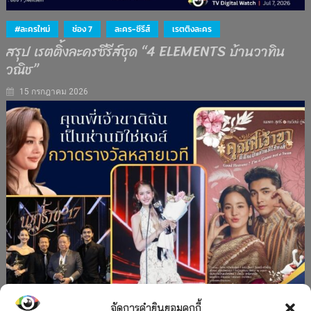
#ละครใหม่
ช่อง 7
ละคร-ซีรีส์
เรตติงละคร
สรุป เรตติ้งละครซีรีส์ชุด “4 ELEMENTS บ้านวาทิน
วณิช”
15 กรกฎาคม 2026
จัดการคำยินยอมคุกกี้