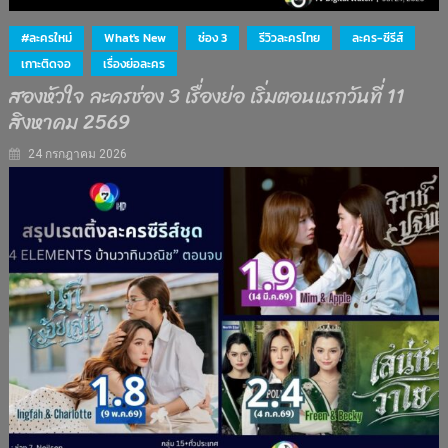
#ละครใหม่
What's New
ช่อง 3
รีวิวละครไทย
ละคร-ซีรีส์
เกาะติดจอ
เรื่องย่อละคร
สองหัวใจ ละครช่อง 3 เรื่องย่อ เริ่มตอนแรกวันที่ 11
สิงหาคม 2569
24 กรกฎาคม 2026