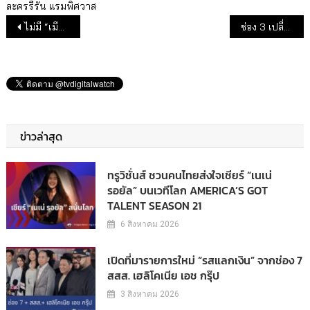
ละครรีรัน
แรมพิศวาส
แนะแนวเรื่อง
ไม่มี “เมีย2018” เรตติ้งช่องวันไม่มา
ช่อง 3 เปลี่ยน! มากกว่าไก่ภาษิตคือหนุ่มกรรชัย ใน “เที่ยงวันทันเหตุการณ์”(อัพเดต)
ข่าวล่าสุด
ทรูวิชั่นส์ ชวนคนไทยส่งใจเชียร์ “เนเน่
รอยัล” บนเวทีโลก AMERICA’S GOT
TALENT SEASON 21
6 สิงหาคม 2026
เปิดที่มารายการใหม่ “รสแลกเงิน” จากช่อง 7
สสส. เฮลิโคเนีย เอช กรุ๊ป
3 สิงหาคม 2026