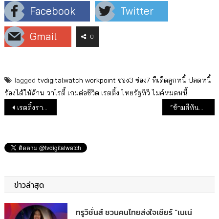
Facebook
Twitter
Gmail
0
Tagged
tvdigitalwatch
workpoint
ช่อง3
ช่อง7
ทีเด็ดลูกหนี้
ปลดหนี้
ร้องได้ให้ล้าน
วาไรตี้
เกมต่อชีวิต
เรตติ้ง
ไทยรัฐทีวี
ไมค์หมดหนี้
แนะแนวเรื่อง
เรตติ้งรายการเฮียชูวิทย์ยังดี ช่อง 3-ไทยรัฐทีวี เปิดจอรอ
“ข้ามสีทันดร” ละครใหม่ ”โป๊ป” ตอนแรกเรตติ้งยังไม่มา
ข่าวล่าสุด
ทรูวิชั่นส์ ชวนคนไทยส่งใจเชียร์ “เนเน่