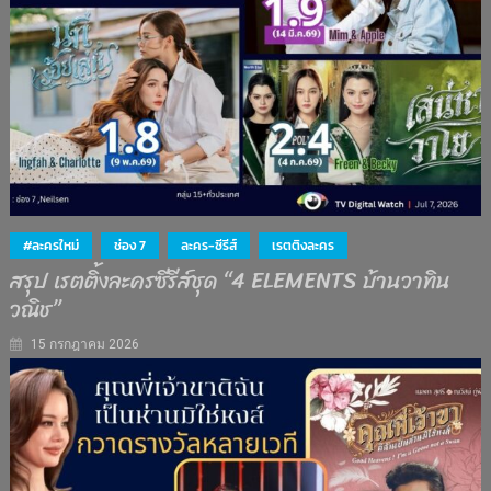
#ละครใหม่
ช่อง 7
ละคร-ซีรีส์
เรตติงละคร
สรุป เรตติ้งละครซีรีส์ชุด “4 ELEMENTS บ้านวาทิน
วณิช”
15 กรกฎาคม 2026