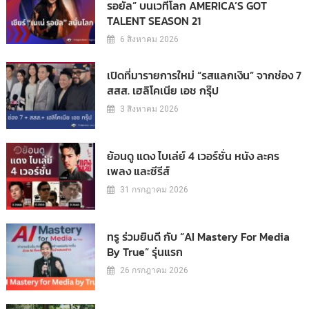
รอยัล” บนเวทีโลก AMERICA’S GOT
TALENT SEASON 21
6 สิงหาคม 2026
เปิดที่มารายการใหม่ “รสแลกเงิน” จากช่อง 7
สสส. เฮลิโคเนีย เอช กรุ๊ป
3 สิงหาคม 2026
ย้อนดู แดง ไบเล่ย์ 4 เวอร์ชั่น หนัง ละคร
เพลง และซีรีส์
31 กรกฎาคม 2026
ทรู ร่วมยินดี กับ “AI Mastery For Media
By True” รุ่นแรก
26 กรกฎาคม 2026