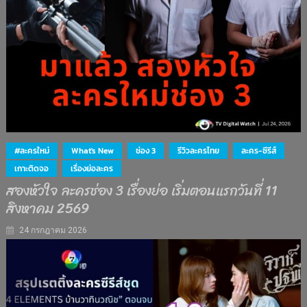
#ละครใหม่
What's New
ช่อง 3
รีวิวละครไทย
ละคร-ซีรีส์
เกาะติดจอ
เรื่องย่อละคร
สองหัวใจ ละครช่อง 3 เรื่องย่อ เริ่มตอนแรกวันที่ 11
สิงหาคม 2569
24 กรกฎาคม 2026