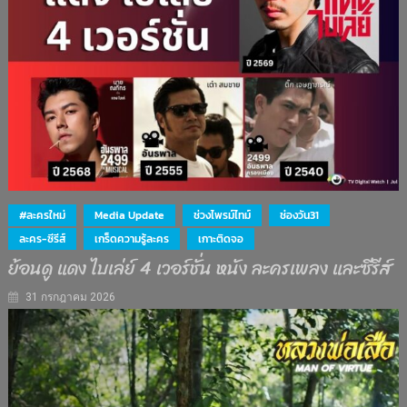
#ละครใหม่
Media Update
ช่วงไพรม์ไทม์
ช่องวัน31
ละคร-ซีรีส์
เกร็ดความรู้ละคร
เกาะติดจอ
ย้อนดู แดง ไบเล่ย์ 4 เวอร์ชั่น หนัง ละครเพลง และซีรีส์
31 กรกฎาคม 2026