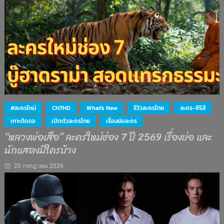
#ละครใหม่
CH7HD
What's New
รีวิวละครไทย
ละคร-ซีรีส์
เกาะติดจอ
เปิดตัวละครไทย
เรื่องย่อละคร
“หลวงพ่อเสือ” ละครใหม่ช่อง 7 ปี 2569 เรื่องย่อ และ
นักแสดงมีใครบ้าง
25 กรกฎาคม 2026