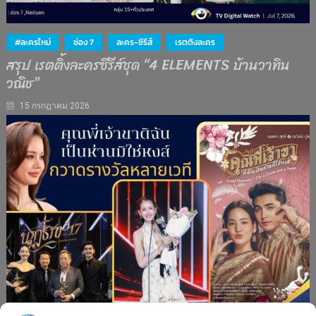
#ละครใหม่
ช่อง 7
ละคร-ซีรีส์
เรตติงละคร
สรุป เรตติ้งละครซีรีส์ชุด “4 ELEMENTS บ้านวาทิน
วณิช”
15 กรกฎาคม 2026