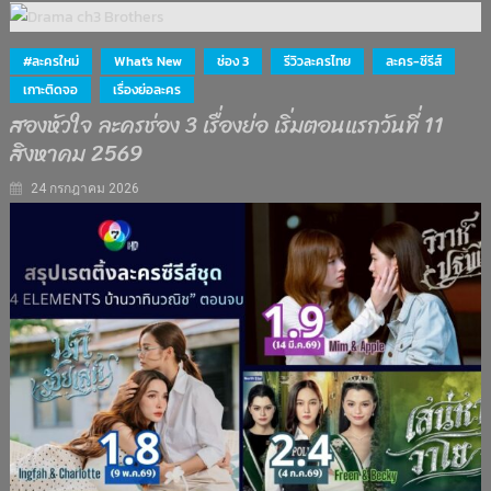
#ละครใหม่
What's New
ช่อง 3
รีวิวละครไทย
ละคร-ซีรีส์
เกาะติดจอ
เรื่องย่อละคร
สองหัวใจ ละครช่อง 3 เรื่องย่อ เริ่มตอนแรกวันที่ 11
สิงหาคม 2569
24 กรกฎาคม 2026