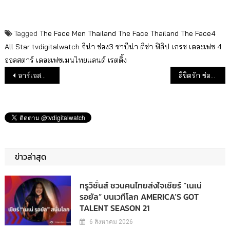
Tagged
The Face Men Thailand
The Face Thailand
The Face4
All Star
tvdigitalwatch
จีน่า
ช่อง3
ซาบีน่า
ติช่า
ฟิลิป
เกรช
เดอะเฟซ 4
ออลสตาร์
เดอะเฟซเมนไทยแลนด์
เรตติ้ง
แนะแนวเรื่อง
อาร์เอสกำไรพุ่ง 120% เฮียฮ้อมั่นใจปีนี้ทำนิวไฮ
ลิขิตรัก ช่อง 3 ยังไม่สะเทือนช่อง7
ข่าวล่าสุด
ทรูวิชั่นส์ ชวนคนไทยส่งใจเชียร์ “เนเน่
รอยัล” บนเวทีโลก AMERICA’S GOT
TALENT SEASON 21
6 สิงหาคม 2026