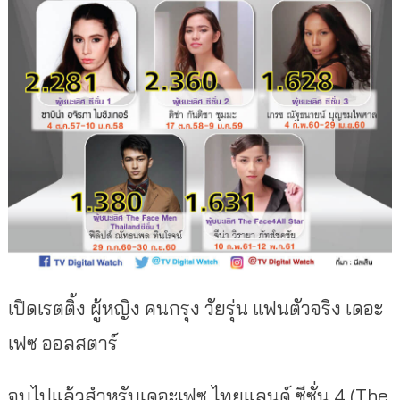
เปิดเรตติ้ง ผู้หญิง คนกรุง วัยรุ่น แฟนตัวจริง เดอะ
เฟซ ออลสตาร์
จบไปแล้วสำหรับเดอะเฟซ ไทยแลนด์ ซีซั่น 4 (The