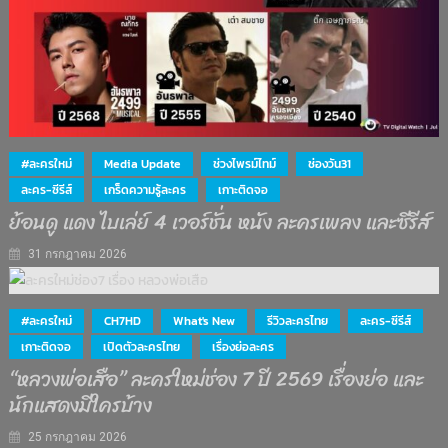
#ละครใหม่
Media Update
ช่วงไพรม์ไทม์
ช่องวัน31
ละคร-ซีรีส์
เกร็ดความรู้ละคร
เกาะติดจอ
ย้อนดู แดง ไบเล่ย์ 4 เวอร์ชั่น หนัง ละครเพลง และซีรีส์
31 กรกฎาคม 2026
#ละครใหม่
CH7HD
What's New
รีวิวละครไทย
ละคร-ซีรีส์
เกาะติดจอ
เปิดตัวละครไทย
เรื่องย่อละคร
“หลวงพ่อเสือ” ละครใหม่ช่อง 7 ปี 2569 เรื่องย่อ และ
นักแสดงมีใครบ้าง
25 กรกฎาคม 2026