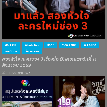
#ละครใหม่
What's New
ช่อง 3
รีวิวละครไทย
ละคร-ซีรีส์
เกาะติดจอ
เรื่องย่อละคร
สองหัวใจ ละครช่อง 3 เรื่องย่อ เริ่มตอนแรกวันที่ 11
สิงหาคม 2569
24 กรกฎาคม 2026