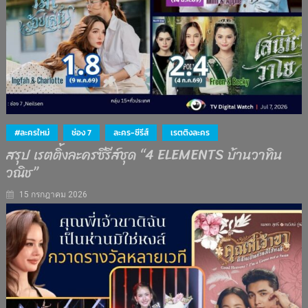
#ละครใหม่
ช่อง 7
ละคร-ซีรีส์
เรตติงละคร
สรุป เรตติ้งละครซีรีส์ชุด “4 ELEMENTS บ้านวาทิน
วณิช”
15 กรกฎาคม 2026