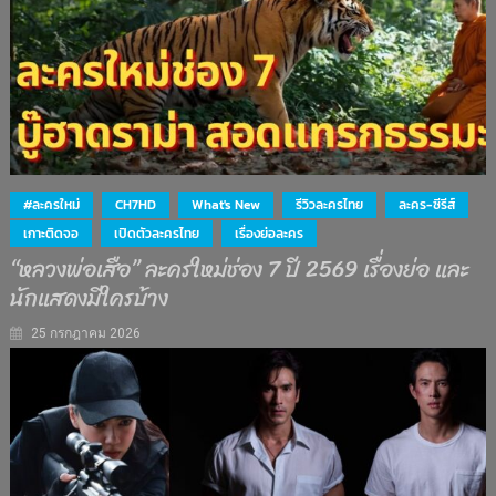
#ละครใหม่
CH7HD
What's New
รีวิวละครไทย
ละคร-ซีรีส์
เกาะติดจอ
เปิดตัวละครไทย
เรื่องย่อละคร
“หลวงพ่อเสือ” ละครใหม่ช่อง 7 ปี 2569 เรื่องย่อ และ
นักแสดงมีใครบ้าง
25 กรกฎาคม 2026