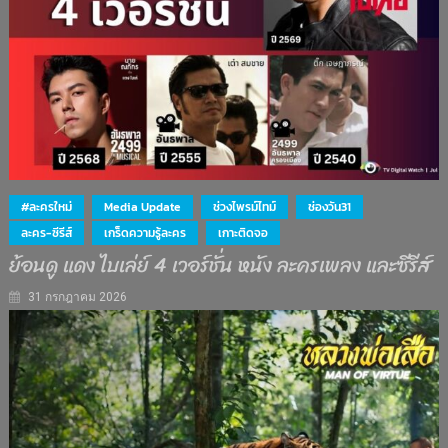
#ละครใหม่
Media Update
ช่วงไพรม์ไทม์
ช่องวัน31
ละคร-ซีรีส์
เกร็ดความรู้ละคร
เกาะติดจอ
ย้อนดู แดง ไบเล่ย์ 4 เวอร์ชั่น หนัง ละครเพลง และซีรีส์
31 กรกฎาคม 2026