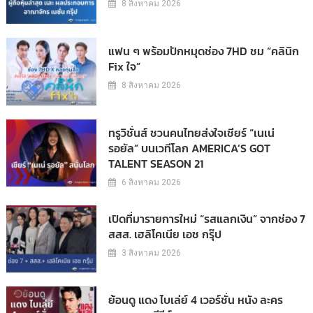
8 สิงหาคม 2026
แฟน ๆ พร้อมปักหมุดช่อง 7HD ชม “คลินิก
Fix ใจ”
8 สิงหาคม 2026
ทรูวิชั่นส์ ชวนคนไทยส่งใจเชียร์ “เนเน่
รอยัล” บนเวทีโลก AMERICA’S GOT
TALENT SEASON 21
6 สิงหาคม 2026
เปิดที่มารายการใหม่ “รสแลกเงิน” จากช่อง 7
สสส. เฮลิโคเนีย เอช กรุ๊ป
3 สิงหาคม 2026
ย้อนดู แดง ไบเล่ย์ 4 เวอร์ชั่น หนัง ละคร