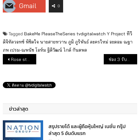
Gmail
0
Tagged
BakeMe PleaseTheSeries
tvdigitalwatch
Y Project
ทีวี
ดิจิทัลวอทช์
พิชิตใจ นายสายหวาน
ภูมิ ภูริพันธ์
ละครใหม่
อะตอม ณฐา
ภพ
เปรม-ณพนัช
โอห์ม ฐิติวัฒน์
ไกด์ กันตพล
แนะแนวเรื่อง
Rose studio แถลงข่าวชวนแฟนคลับ ร่วมสร้างโมเมนต์ ดูตอนแรก ฟินจุใจ “Bake Me Please พิชิตใจ นายสายหวาน”
ช่อง 3 รับปีมะโรง รวมพลังนักแสดงกว่า 50 ชีวิต ถ่ายแฟชั่นปฏิทินปีใหม่ 2567
ข่าวล่าสุด
สรุปรายได้ และผู้ถือหุ้นใหญ่ เนชั่น กรุ๊ป
ล่าสุด 5 อันดับแรก