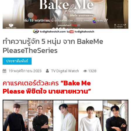
ทำความรู้จัก 5 หนุ่ม จาก BakeMe
PleaseTheSeries
ประชาสัมพันธ์
19 พฤศจิกายน 2023
TV Digital Watch
1328
คาแรคเตอร์ตัวละคร
“
Bake Me
Please
พิชิตใจ นายสายหวาน”