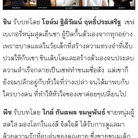
ชิน
รับบทโดย
โอห์ม ฐิติวัฒน์ ฤทธิ์ประเสริฐ
เชฟ
เบเกอรี่หนุ่มสุดเย็นชา ผู้ปิดกั้นตัวเองจากทุกอย่าง
เพราะบาดแผลในวัยเด็กที่สร้างความทรงจำที่เจ็บ
ปวดให้กับเขา ชินเติบโตและสร้างตัวเองจนประสบ
ความสำเร็จกลายเป็นเชฟทำขนมชื่อดัง แต่เขาก็
ยังจมปลักอยู่กับหัวใจที่ว่างเปล่า จนได้มาพบกับ
ใครบางคน ที่ทำให้หัวใจของเขาค่อยๆเปลี่ยนไป
พีช
รับบทโดย
ไกด์ กันตพล ชมพูพันธ์
ชายหนุ่มผู้
สดใส มองโลกในแง่ดี จิตใจดี ได้รับการดูแลมา
ด้วยความรักที่อบอุ่นของคุณยาย ซึ่งขายขนมเค้ก