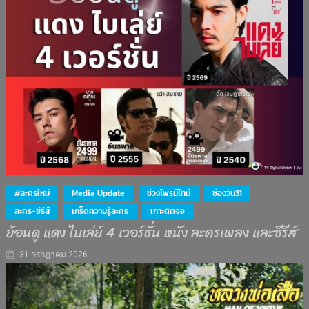
#ละครใหม่
Media Update
ช่วงไพรม์ไทม์
ช่องวัน31
ละคร-ซีรีส์
เกร็ดความรู้ละคร
เกาะติดจอ
ย้อนดู แดง ไบเล่ย์ 4 เวอร์ชั่น หนัง ละครเพลง และซีรีส์
31 กรกฎาคม 2026