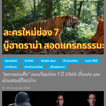
#ละครใหม่
CH7HD
What's New
รีวิวละครไทย
ละคร-ซีรีส์
เกาะติดจอ
เปิดตัวละครไทย
เรื่องย่อละคร
“หลวงพ่อเสือ” ละครใหม่ช่อง 7 ปี 2569 เรื่องย่อ และ
นักแสดงมีใครบ้าง
25 กรกฎาคม 2026