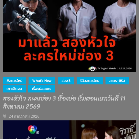
#ละครใหม่
What's New
ช่อง 3
รีวิวละครไทย
ละคร-ซีรีส์
เกาะติดจอ
เรื่องย่อละคร
สองหัวใจ ละครช่อง 3 เรื่องย่อ เริ่มตอนแรกวันที่ 11
สิงหาคม 2569
24 กรกฎาคม 2026