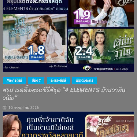
#ละครใหม่
ช่อง 7
ละคร-ซีรีส์
เรตติงละคร
สรุป เรตติ้งละครซีรีส์ชุด “4 ELEMENTS บ้านวาทิน
วณิช”
15 กรกฎาคม 2026