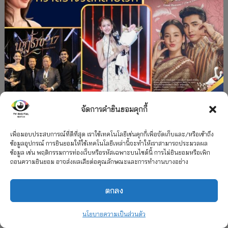
จัดการคำยินยอมคุกกี้
#ละครใหม่
TV
ช่อง 3
รางวัล
ละคร-ซีรีส์
”คุณพี่เจ้าขาดิฉันเป็นห่านมิใช่หงส์” กวาดรางวัล
เพื่อมอบประสบการณ์ที่ดีที่สุด เราใช้เทคโนโลยีเช่นคุกกี้เพื่อจัดเก็บและ/หรือเข้าถึง
ข้อมูลอุปกรณ์ การยินยอมให้ใช้เทคโนโลยีเหล่านี้จะทำให้เราสามารถประมวลผล
เพียบ จาก 8 เวที
ข้อมูล เช่น พฤติกรรมการท่องเว็บหรือรหัสเฉพาะบนไซต์นี้ การไม่ยินยอมหรือเพิก
ถอนความยินยอม อาจส่งผลเสียต่อคุณลักษณะและการทำงานบางอย่าง
12 กรกฎาคม 2026
ตกลง
2026 TV Digital Watch All Rights Reserved.
TV Digital Watch ทีวีดิจิทัลวอทช์
ติดต่อ
นโยบายความเป็นส่วนตัว
นโยบายความเป็นส่วนตัว
รวมเรตติ้ง 2018-2022
สื่อวีดิทัศน์
เกี่ยวกับเรา