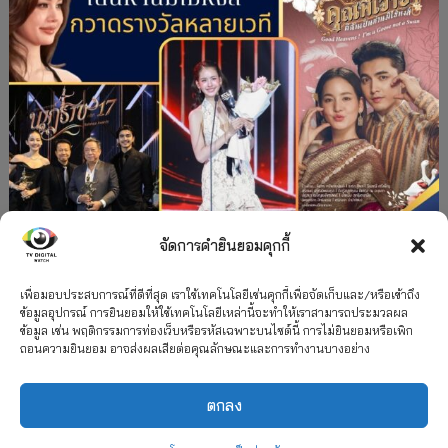
จัดการคำยินยอมคุกกี้
#ละครใหม่
TV
ช่อง 3
รางวัล
ละคร-ซีรีส์
”คุณพี่เจ้าขาดิฉันเป็นห่านมิใช่หงส์” กวาดรางวัล
เพื่อมอบประสบการณ์ที่ดีที่สุด เราใช้เทคโนโลยีเช่นคุกกี้เพื่อจัดเก็บและ/หรือเข้าถึง
ข้อมูลอุปกรณ์ การยินยอมให้ใช้เทคโนโลยีเหล่านี้จะทำให้เราสามารถประมวลผล
เพียบ จาก 8 เวที
ข้อมูล เช่น พฤติกรรมการท่องเว็บหรือรหัสเฉพาะบนไซต์นี้ การไม่ยินยอมหรือเพิก
ถอนความยินยอม อาจส่งผลเสียต่อคุณลักษณะและการทำงานบางอย่าง
12 กรกฎาคม 2026
ตกลง
2026 TV Digital Watch All Rights Reserved.
TV Digital Watch ทีวีดิจิทัลวอทช์
ติดต่อ
นโยบายความเป็นส่วนตัว