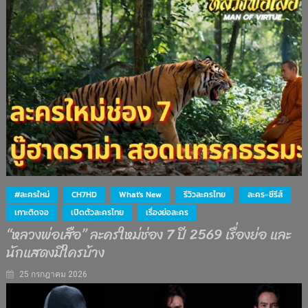
#ละครใหม่
CH7HD
What's New
รีวิวละครไทย
ละคร-ซีรีส์
เกาะติดจอ
เปิดตัวละครไทย
เรื่องย่อละคร
“หลวงพ่อเสือ” ละครใหม่ช่อง 7 ปี 2569 เรื่องย่อ และ
นักแสดงมีใครบ้าง
25 กรกฎาคม 2026