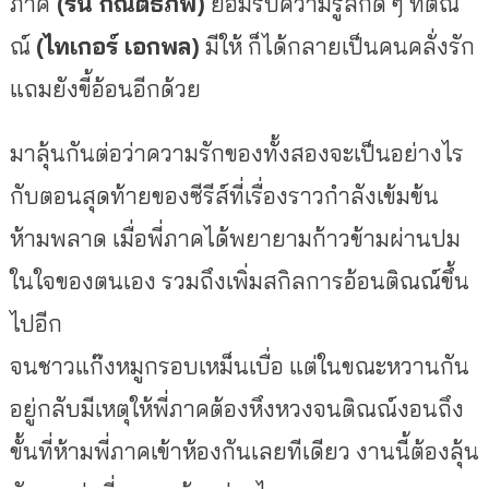
ภาค
(รัน กัณต์ธีภพ)
ยอมรับความรู้สึกดี ๆ ที่ติณ
ณ์
(ไทเกอร์ เอกพล)
มีให้ ก็ได้กลายเป็นคนคลั่งรัก
แถมยังขี้อ้อนอีกด้วย
มาลุ้นกันต่อว่าความรักของทั้งสองจะเป็นอย่างไร
กับตอนสุดท้ายของซีรีส์ที่เรื่องราวกำลังเข้มข้น
ห้ามพลาด เมื่อพี่ภาคได้พยายามก้าวข้ามผ่านปม
ในใจของตนเอง รวมถึงเพิ่มสกิลการอ้อนติณณ์ขึ้น
ไปอีก
จนชาวแก๊งหมูกรอบเหม็นเบื่อ แต่ในขณะหวานกัน
อยู่กลับมีเหตุให้พี่ภาคต้องหึงหวงจนติณณ์งอนถึง
ขั้นที่ห้ามพี่ภาคเข้าห้องกันเลยทีเดียว งานนี้ต้องลุ้น