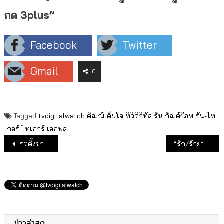
กด 3plus”
Facebook
Twitter
Gmail
0
Tagged
tvdigitalwatch
ติณณ์เต็มใจ
ทีวีดิจิทัล
รัน กัณต์ธีภพ
รัน-ไท
เกอร์
ไทเกอร์ เอกพล
แนะแนวเรื่อง
เรตติ้งข่าวหลัง “พุทธ อภิวรรณ” ออกจอ ช่อง 8
“รัก/ร้าย” สัปดาห์นี้…ศึกทวงแค้น แรงดับเบิ้ล
ข่าวล่าสุด