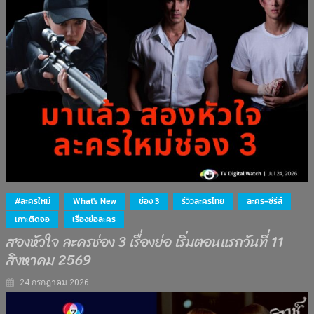
#ละครใหม่
What's New
ช่อง 3
รีวิวละครไทย
ละคร-ซีรีส์
เกาะติดจอ
เรื่องย่อละคร
สองหัวใจ ละครช่อง 3 เรื่องย่อ เริ่มตอนแรกวันที่ 11
สิงหาคม 2569
24 กรกฎาคม 2026