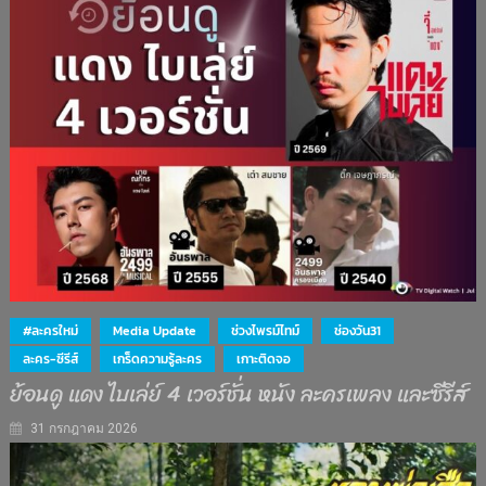
#ละครใหม่
Media Update
ช่วงไพรม์ไทม์
ช่องวัน31
ละคร-ซีรีส์
เกร็ดความรู้ละคร
เกาะติดจอ
ย้อนดู แดง ไบเล่ย์ 4 เวอร์ชั่น หนัง ละครเพลง และซีรีส์
31 กรกฎาคม 2026