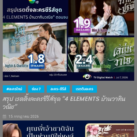
#ละครใหม่
ช่อง 7
ละคร-ซีรีส์
เรตติงละคร
สรุป เรตติ้งละครซีรีส์ชุด “4 ELEMENTS บ้านวาทิน
วณิช”
15 กรกฎาคม 2026