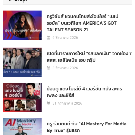
ทรูวิชั่นส์ ชวนคนไทยส่งใจเชียร์ “เนเน่
รอยัล” บนเวทีโลก AMERICA’S GOT
TALENT SEASON 21
6 สิงหาคม 2026
เปิดที่มารายการใหม่ “รสแลกเงิน” จากช่อง 7
สสส. เฮลิโคเนีย เอช กรุ๊ป
3 สิงหาคม 2026
ย้อนดู แดง ไบเล่ย์ 4 เวอร์ชั่น หนัง ละคร
เพลง และซีรีส์
31 กรกฎาคม 2026
ทรู ร่วมยินดี กับ “AI Mastery For Media
By True” รุ่นแรก