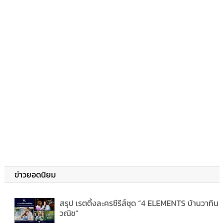
ข่าวยอดนิยม
สรุป เรตติ้งละครซีรีส์ชุด “4 ELEMENTS บ้านวาทิน
วณิช”