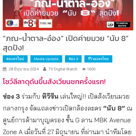
“ภณ-น้ำตาล-อ๋อง” เปิดค่ายมวย “นับ 8”
สุดปัง!
#ละครใหม่
Media Update
ช่อง 3
รีวิวละครไทย
28 มิถุนายน 2024
TV Digital Watch
1600
โชว์ลีลาดุดันขึ้นสังเวียนชกครั้
งแรก!
ช่อง 3
ร่วมกับ
ทีวีซีน
เล่นใหญ่!! เปิดสังเวียนมวย
กลางกรุง จัดแถลงข่าวเปิดกล้องละคร
“นับ 8”
ณ
ศูนย์การค้ามาบุญครอง ชั้น G ลาน MBK Avenue
Zone A เมื่อวันที่ 27 มิถุนายน ที่ผ่านมา นำทีมโดย