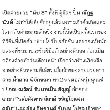
เปิดค่ายมวย
“นับ 8”
ทั้งที ผู้จัดฯ
ปิ่น ณัฏฐ
นันท์
ไม่ทำให้เสียชื่ออยู่แล้ว เพราะเจ้าตัวเกิดและ
โตมากับค่
ายมวยตัวจริง งานนี้ถือเป็นครั้งแรกของ
ทีวีซี
นที่เปิดตัว pilot โชว์โปรดักชั่
น และกองทัพนัก
แสดงที่ขนมาประชั
นฝีมือกันอย่างล้นจอ ก่อนเปิด
กล้องถ่ายทำต้นเดือนหน้
า เรียกว่าสร้างเสียงฮือ
ฮาอย่างล้
นหลามทีเดียว เมื่อเจ้าของค่ายมวยสาว
สวย
น้ำตาล พิจักขณา
พา 2 พระเอกหนุ่มหุ่นแซ่
บ!
ภณ ณวัสน์ รับบทเป็น
ธัญญ์
เจ้าของ
ฉายา
“หล่อสังหาร ลีลาดี ขวัญใจแฟน
คลับ”
และ
อ๋อง สิทธานต์ รับบท โปรด
เจ้าของ