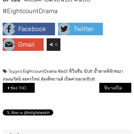
#EightcountDrama
Facebook
Twitter
Gmail
0
Tagged
EightcountDrama
ช่อง3
ทีวีนซีน
นับ8
น้ําตาลพิจักขณา
ภณณวัสน์
ละครใหม่
อ๋องสิทธานต์
เปิดค่ายมวยนับ8
แนะแนวเรื่อง
ช่อง 7HD ชวนลุ้นโค้งสุดท้าย ศึก “THE 2024 VNL MEN’S FINALS” เชียร์สดออนไลน์ รอบรองชนะเลิศ – รอบชิงชนะเลิศ
ฟินาเล่ปิดท้าย “PRIDE NATION SAMUI” ฉลองร่างกฎหมายสมรสเท่าเทียม