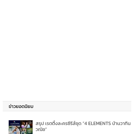
ข่าวยอดนิยม
สรุป เรตติ้งละครซีรีส์ชุด “4 ELEMENTS บ้านวาทิน
วณิช”