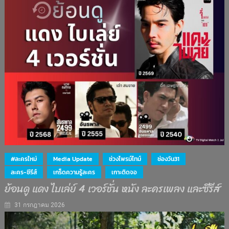
#ละครใหม่
Media Update
ช่วงไพรม์ไทม์
ช่องวัน31
ละคร-ซีรีส์
เกร็ดความรู้ละคร
เกาะติดจอ
ย้อนดู แดง ไบเล่ย์ 4 เวอร์ชั่น หนัง ละครเพลง และซีรีส์
31 กรกฎาคม 2026