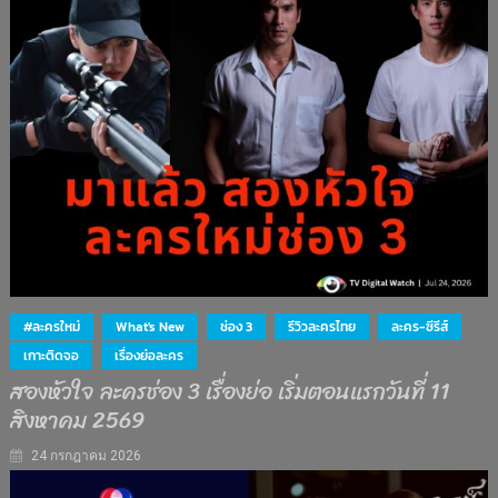
#ละครใหม่
What's New
ช่อง 3
รีวิวละครไทย
ละคร-ซีรีส์
เกาะติดจอ
เรื่องย่อละคร
สองหัวใจ ละครช่อง 3 เรื่องย่อ เริ่มตอนแรกวันที่ 11
สิงหาคม 2569
24 กรกฎาคม 2026