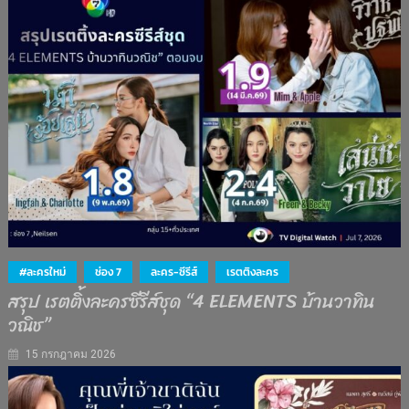
#ละครใหม่
ช่อง 7
ละคร-ซีรีส์
เรตติงละคร
สรุป เรตติ้งละครซีรีส์ชุด “4 ELEMENTS บ้านวาทิน
วณิช”
15 กรกฎาคม 2026