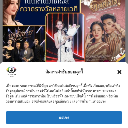
จัดการคำยินยอมคุกกี้
#ละครใหม่
TV
ช่อง 3
รางวัล
ละคร-ซีรีส์
”คุณพี่เจ้าขาดิฉันเป็นห่านมิใช่หงส์” กวาดรางวัล
เพื่อมอบประสบการณ์ที่ดีที่สุด เราใช้เทคโนโลยีเช่นคุกกี้เพื่อจัดเก็บและ/หรือเข้าถึง
ข้อมูลอุปกรณ์ การยินยอมให้ใช้เทคโนโลยีเหล่านี้จะทำให้เราสามารถประมวลผล
เพียบ จาก 8 เวที
ข้อมูล เช่น พฤติกรรมการท่องเว็บหรือรหัสเฉพาะบนไซต์นี้ การไม่ยินยอมหรือเพิก
ถอนความยินยอม อาจส่งผลเสียต่อคุณลักษณะและการทำงานบางอย่าง
12 กรกฎาคม 2026
ตกลง
2026 TV Digital Watch All Rights Reserved.
TV Digital Watch ทีวีดิจิทัลวอทช์
ติดต่อ
นโยบายความเป็นส่วนตัว