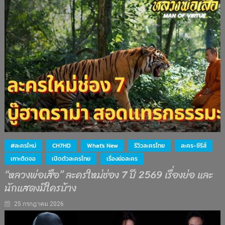
#ละครใหม่
CH7HD
What's New
รีวิวละครไทย
ละคร-ซีรีส์
เกาะติดจอ
เปิดตัวละครไทย
เรื่องย่อละคร
“หลวงพ่อเสือ” ละครใหม่ช่อง 7 ปี 2569 เรื่องย่อ และ
นักแสดงมีใครบ้าง
25 กรกฎาคม 2026