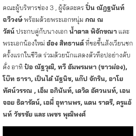
คณะผู้บริหารช่อง 3 , ผู้จัดละคร
ปิ่น ณัฏฐนันท์
ฉวีวงษ์
พร้อมด้วยพระเอกหนุ่ม
ภณ ณ
วัสน์
ประกบคู่กับนางเอก
น้ำตาล พิจักขณา
และ
พระเอกน้องใหม่
อ๋อง สิทธานต์
ที่ขอขึ้นสังเวียนชก
ครั้
งแรกในชีวิต ร่วมด้วยนักแสดงตัวท็อปอย่างคั
บ
คั่ง อาทิ
ป๋อ ณัฐวุฒิ, ทวี อัมพรมหา (ขาวผ่อง),
โบ๊ท ธารา, เป็นไต๋ นัฐนิช, แก๊ป จักริน, อาโย
ทัศน์วรรณ , เอ็ม อภินันท์, เดวิด อัศวนนท์, เอน
จอย ธิดารัตน์, เอมี่ อุทานพร, แตน ราตรี, ครูแอ้
นท์ วัชรชัย และ เพชร พุฒิพงศ์