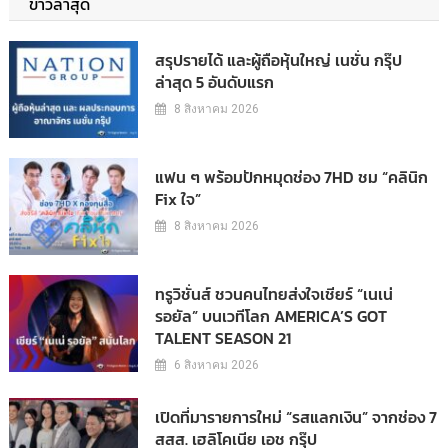
ข่าวล่าสุด
สรุปรายได้ และผู้ถือหุ้นใหญ่ เนชั่น กรุ๊ป
ล่าสุด 5 อันดับแรก
8 สิงหาคม 2026
แฟน ๆ พร้อมปักหมุดช่อง 7HD ชม “คลินิก
Fix ใจ”
8 สิงหาคม 2026
ทรูวิชั่นส์ ชวนคนไทยส่งใจเชียร์ “เนเน่
รอยัล” บนเวทีโลก AMERICA’S GOT
TALENT SEASON 21
6 สิงหาคม 2026
เปิดที่มารายการใหม่ “รสแลกเงิน” จากช่อง 7
สสส. เฮลิโคเนีย เอช กรุ๊ป