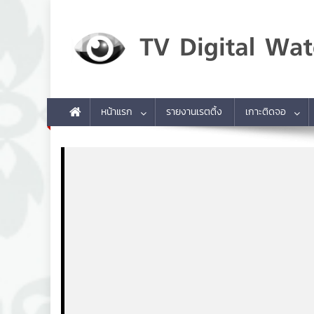
Skip to content
TV Digital Watch
เกาะติดทีวีและออนไลน์ รายงานเรตติ้ง
หน้าแรก
รายงานเรตติ้ง
เกาะติดจอ