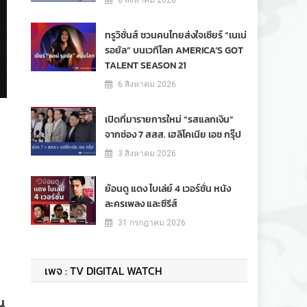
8 สิงหาคม 2026
ทรูวิชั่นส์ ชวนคนไทยส่งใจเชียร์ “เนเน่
รอยัล” บนเวทีโลก AMERICA’S GOT
TALENT SEASON 21
6 สิงหาคม 2026
เปิดที่มารายการใหม่ “รสแลกเงิน”
จากช่อง 7 สสส. เฮลิโคเนีย เอช กรุ๊ป
3 สิงหาคม 2026
ย้อนดู แดง ไบเล่ย์ 4 เวอร์ชั่น หนัง
ละครเพลง และซีรีส์
31 กรกฎาคม 2026
เพจ : TV DIGITAL WATCH
น