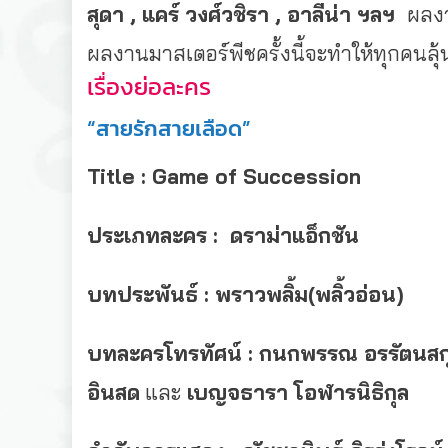
สุดา , แคร์ วงศ์วชิรา , อาลีน่า ฯลฯ
ผลงา
ผลงานมาสเตอร์พีชครั้
งนี้จะทำให้ทุกคนลุ
เรื่องย่อละคร
“สายรักสายเลือด”
Title : Game of Succession
ประเภทละคร : ดราม่าแอ็กชัน
บทประพันธ์ : พราวพลิ้ม(พลิ้วอ่อน)
บทละครโทรทัศน์ : กนกพรรณ อรรัตนสกุล , 
อินสด
และ
เบญจธารา โอฬารนิธิกุล