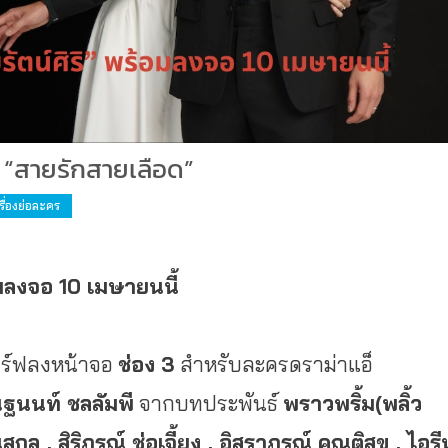
้น “สายรักสายเลือด”
เรื่องย่อละคร
อมลงจอ 10 เมษายนนี้
ิร์ฟลงหน้าจอ
ช่อง 3
สำหรับละครดราม่าแอ็
ฐนนท์ ชลลัมพี
จากบทประพันธ์
พราวพริ้ม(พลิ้ว
 , สิริภรณ์ ช่อเจี้ยง , อิสราภรณ์ คุณติสุข , ไอรี