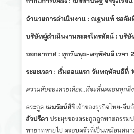
กำกับการแสดง : ณัชชานิษฐ์ จิรรุ่งโรจน์
อำนวยการดำเนินงาน : ณฐนนท์ ชลลัมพ
บริษัทผู้ดำเนินงานละครโทรทัศน์ : บริษัท
ออกอากาศ : ทุกวันพุธ-พฤหัสบดี เวลา 
ระยะเวลา : เริ่มตอนแรก วันพฤหัสบดีที
ความลับของสายเลือด..ที่จะสั่นคลอนทุกสิ่ง
ตระกูล
เหมรัตน์ศิริ
เจ้าของธุรกิจไทย-จีนอ
สัวปรีดา
ประมุขของตระกูลถูกฆาตกรรมปริ
ทายาทหายไป ครอบครัวที่เป็นเหมือนสนามร