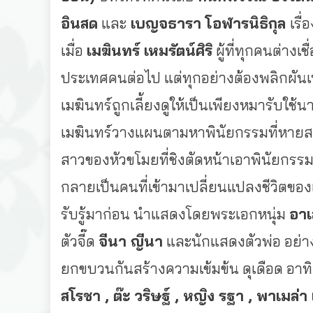
อินสด
และ
เบญจธารา โอฬารนิธิกุล
เรื
เมื่อ
เมฆินทร์ เหมรัตน์ศิริ
ผู้ที่ทุกคนต่างเชื
ประเทศคนต่อไป แต่ทุกอย่างต้องพลิกผันเ
เมฆินทร์ถูกเลี้ยงดูให้เป็นเพี
ยงหมารับใช้นาย
เมฆินทร์วางแผนตามหาพินัยกรรมที่
หายสา
สาวของหั
วขโมยที่ชิงตัดหน้าเอาพินั
ยกรรมไ
กลายเป็นคนที่เข้ามาเปลี่
ยนแปลงชีวิตของ
รับรู้มาก่อน นำแสดงโดยพระเอกหนุ่ม
อาเ
ตัวจี๊ด
จีนา ญีนา
และนักแสดงตัวพ่อ อย่
ยกขบวนกันสร้างความเข้มข้น ดุเดือด อาท
สโรชา , ต๊ะ วริษฐ์ , หญิง รฐา , พาเมล่า 