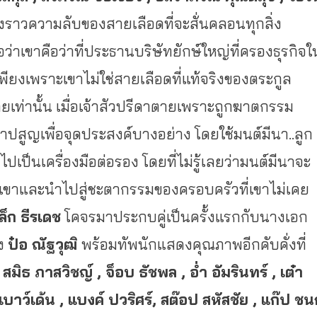
่องราวความลับของสายเลือดที่
จะสั่นคลอนทุกสิ่ง
่อว่าเขาคื
อว่าที่ประธานบริษัทยักษ์ใหญ่ที่
ครองธุรกิจใ
พี
ยงเพราะเขาไม่ใช่สายเลือดที่แท้
จริงของตระกูล
เท่านั้น เมื่อเจ้าสัวปรีดาตายเพราะถู
กฆาตกรรม
ปสูญเพื่อจุดประสงค์บางอย่
าง โดยใช้มนต์มีนา..ลูก
ปเป็นเครื่องมือต่อรอง โดยที่ไม่รู้เลยว่ามนต์มี
นาจะ
เขาและนำไปสู่
ชะตากรรมของครอบครัวที่เขาไม่
เคย
ล็ก ธีรเดช
โคจรมาประกบคู่เป็นครั้งแรกกั
บนางเอก
าง
ป๋อ ณัฐวุฒิ
พร้อมทัพนักแสดงคุณภาพอีกคับคั่
งที่
ิ
สมิธ ภาสวิชญ์ , จ็อบ ธัชพล , อ่ำ อัมรินทร์ , เต๋า
เบาว์เด้น , แบงค์ ปวริศร์, สต๊อป สหัสชัย , แก๊ป ช