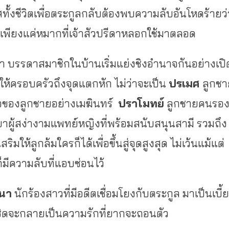
ั้งชีวิตเพื่อตระกูลกลับต้องพบความลับอันโหดร้ายว่
นเพียงแค่หมากที่เจ้าสัวปรีดาหลอกใช้มาตลอด
ดา บรรดาสมาชิกในบ้านเริ่มแย่งชิงอำนาจกันอย่างเปิ
้ครอบครัวถึงจุดแตกหัก ไม่ว่าจะเป็น
ปรเมศ
ลูกชา
จของลูกชายอย่างเมฆินทร์
ปราโมทย์
ลูกชายคนรอ
าผู้สง่างามแพทย์หญิงที่พร้อมสนับสนุนสามี รวมถึง
งเสริมให้ลูกล้มใครก็ได้เพื่อขึ้นสู่จุดสูงสุด ไม่เว้นแม้แต่
มีความลับที่แอบซ่อนไว้
ีนา
นักร้องสาวที่มีอดีตเชื่อมโยงกับตระกูล มาเป็นเบี้ย
้ชิดจะกลายเป็นความรักที่ยากจะถอนตัว