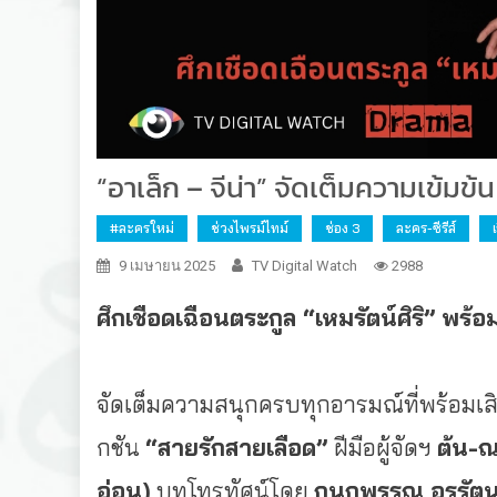
“อาเล็ก – จีน่า” จัดเต็มความเข้มข
#ละครใหม่
ช่วงไพรม์ไทม์
ช่อง 3
ละคร-ซีรีส์
9 เมษายน 2025
TV Digital Watch
2988
ศึกเชือดเฉือนตระกูล “เหมรัตน์ศิริ” พร้
จัดเต็มความสนุกครบทุกอารมณ์ที่
พร้อมเส
กชัน
“สายรักสายเลือด”
ฝีมือผู้จัดฯ
ต้น-ณ
อ่อน)
บทโทรทัศน์โดย
กนกพรรณ อรรัตนสกุล