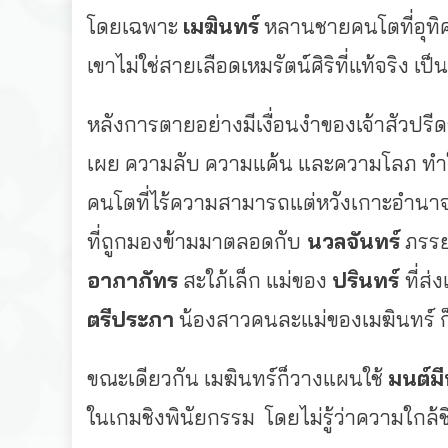
โดยเฉพาะ
เมฆินทร์
หลานชายคนโตที่อุทิศท
เขาไม่ใช่สายเลือดเหมรัตน์ศิริที่แท้จริง
เป็
หลังการตายอย่างมีเงื่อนงำของเจ้าสัวปรี
เผย ความลับ ความแค้น และความโลภ ทำให
คนโตที่ไร้ความสามารถแต่หวังเกาะอำนา
ที่ถูกมองข้ามมาตลอดกับ
นวลจันทร์
ภรรย
อาภาภัทร
สะใภ้เล็ก แม่ของ
ปรินทร์
ที่ส่
ตรีประภา
น้องสาวคนละแม่ของเมฆินทร์ ก็
ขณะเดียวกัน เมฆินทร์ก็วางแผนใช้
มนต์ม
ในเกมชิงพินัยกรรม โดยไม่รู้ว่าความใกล