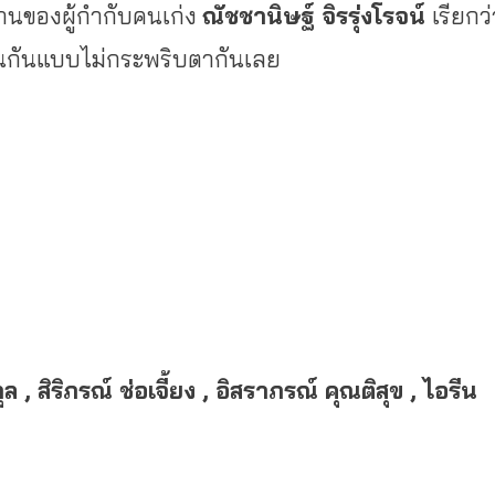
นของผู้กำกับคนเก่ง
ณัชชานิษฐ์ จิรรุ่งโรจน์
เรียกว่
้นกันแบบไม่
กระพริบตากันเลย
สิริภรณ์ ช่อเจี้ยง , อิสราภรณ์ คุณติสุข , ไอรีน