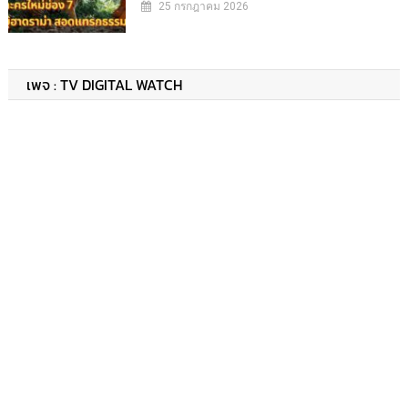
25 กรกฎาคม 2026
เพจ : TV DIGITAL WATCH