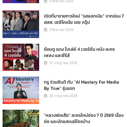
6 สิงหาคม 2026
เปิดที่มารายการใหม่ “รสแลกเงิน” จากช่อง 7
สสส. เฮลิโคเนีย เอช กรุ๊ป
3 สิงหาคม 2026
ย้อนดู แดง ไบเล่ย์ 4 เวอร์ชั่น หนัง ละคร
เพลง และซีรีส์
31 กรกฎาคม 2026
ทรู ร่วมยินดี กับ “AI Mastery For Media
By True” รุ่นแรก
26 กรกฎาคม 2026
“หลวงพ่อเสือ” ละครใหม่ช่อง 7 ปี 2569 เรื่อง
ย่อ และนักแสดงมีใครบ้าง