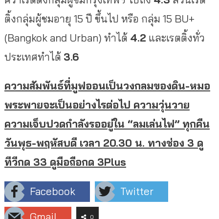
ติ้งกลุ่มผู้ชมอายุ 15 ปี ขึ้นไป หรือ กลุ่ม 15 BU+
(Bangkok and Urban) ทำได้
4.2
และเรตติ้งทั่ว
ประเทศทำได้
3.6
ความสัมพันธ์ที่มูฟออนเป็
นวงกลมของดิน-หมอ
พระพายจะเป็
นอย่างไรต่อไป ความวุ่นวาย
ความเจ็บปวดกำลังรออยู่ใน “ลมเล่นไฟ” ทุกคืน
วันพุธ-พฤหัสบดี เวลา 20.30 น. ทางช่อง 3 ดู
ทีวีกด 33 ดูมือถือกด 3Plus
Facebook
Twitter
Gmail
0