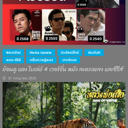
#ละครใหม่
Media Update
ช่วงไพรม์ไทม์
ช่องวัน31
ละคร-ซีรีส์
เกร็ดความรู้ละคร
เกาะติดจอ
ย้อนดู แดง ไบเล่ย์ 4 เวอร์ชั่น หนัง ละครเพลง และซีรีส์
31 กรกฎาคม 2026