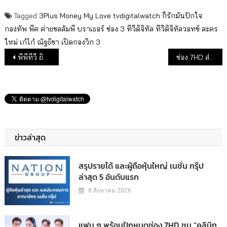
Tagged
3Plus
Money
My Love
tvdigitalwatch
ก็รักมันปักใจ
กองทัพ พีค
ค่ายชลลัมพี บราเธอร์
ช่อง 3
ทีวีดิจิทัล
ทีวีดิจิทัลวอทช์
ละคร
ใหม่
เก๋ไก๋ ณัฐธิชา
เปิดกองวิก 3
แนะแนวเรื่อง
พีพีทีวี ยิงสด “THAI FIGHT พัทลุง” ศึกสังเวียนเดือด! สะเทือนถิ่นโนรา
ช่อง 7HD ส่งดราม่าลึกลับ “ลางปริศนา” ลงจอ
ข่าวล่าสุด
สรุปรายได้ และผู้ถือหุ้นใหญ่ เนชั่น กรุ๊ป
ล่าสุด 5 อันดับแรก
8 สิงหาคม 2026
แฟน ๆ พร้อมปักหมุดช่อง 7HD ชม “คลินิก