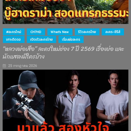
#ละครใหม่
CH7HD
What's New
รีวิวละครไทย
ละคร-ซีรีส์
เกาะติดจอ
เปิดตัวละครไทย
เรื่องย่อละคร
“หลวงพ่อเสือ” ละครใหม่ช่อง 7 ปี 2569 เรื่องย่อ และ
นักแสดงมีใครบ้าง
25 กรกฎาคม 2026