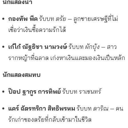
นักแสดงนำ
กองทัพ พีค
รับบท
ตรัย
— ลูกชายเศรษฐีที่ไม่
เชื่อว่าเงินซื้อความรักได้
เก๋ไก๋ ณัฐธิชา นามวงษ์
รับบท
ผักบุ้ง
— สาว
รากหญ้าที่ฉลาด เก่งหาเงินและมองเงินเป็นหลัก
นักแสดงสมทบ
ป๊อป ฐากูร การทิพย์
รับบท
ราเชนทร์
แคร์ ฉัตรฑริกา สิทธิพรหม
รับบท
ดาริณ
— คน
รักเก่าของตรัยที่กลับเข้ามาในชีวิต