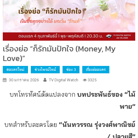
เรื่องย่อ “ก็รักมันปักใจ (Money, My
Love)”
#ละครใหม่
ช่วงไพรม์ไทม์
ช่อง 3
เรื่องย่อละคร
30 มกราคม 2026
TV Digital Watch
3325
บทโทรทัศน์ดัดแปลงจาก
บทประพันธ์ของ “ไม้
พาย”
บทสำหรับละครโดย
“นันทวรรณ รุ่งวงศ์พาณิชย์
/ ปลายสี”