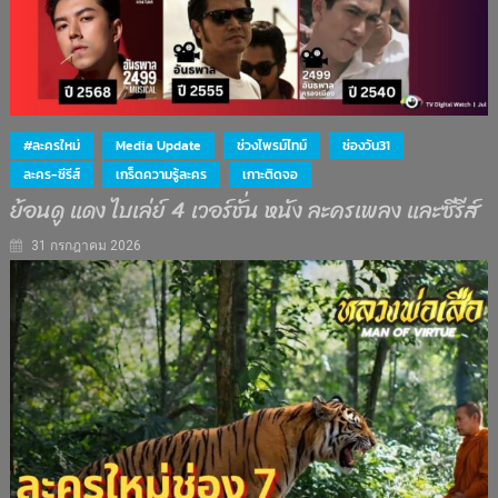
#ละครใหม่
Media Update
ช่วงไพรม์ไทม์
ช่องวัน31
ละคร-ซีรีส์
เกร็ดความรู้ละคร
เกาะติดจอ
ย้อนดู แดง ไบเล่ย์ 4 เวอร์ชั่น หนัง ละครเพลง และซีรีส์
31 กรกฎาคม 2026