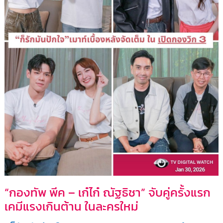
“กองทัพ พีค – เก๋ไก๋ ณัฐธิชา” จับคู่ครั้งแรก
เคมีแรงเกินต้าน ในละครใหม่