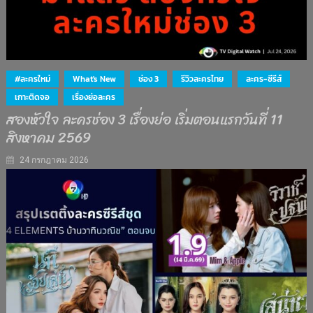
#ละครใหม่
What's New
ช่อง 3
รีวิวละครไทย
ละคร-ซีรีส์
เกาะติดจอ
เรื่องย่อละคร
สองหัวใจ ละครช่อง 3 เรื่องย่อ เริ่มตอนแรกวันที่ 11
สิงหาคม 2569
24 กรกฎาคม 2026