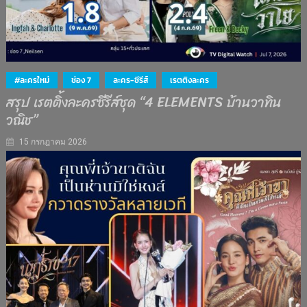
#ละครใหม่
ช่อง 7
ละคร-ซีรีส์
เรตติงละคร
สรุป เรตติ้งละครซีรีส์ชุด “4 ELEMENTS บ้านวาทิน
วณิช”
15 กรกฎาคม 2026