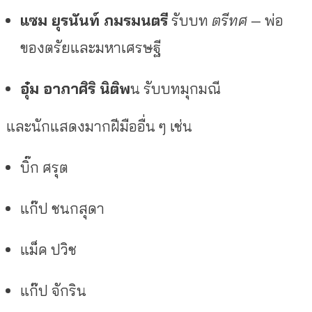
แซม ยุรนันท์ ภมรมนตรี
รับบท
ตรีทศ
— พ่อ
ของตรัยและมหาเศรษฐี
อุ๋ม อาภาศิริ นิติพ
น รับบทมุกมณี
และนักแสดงมากฝีมืออื่น ๆ เช่น
บิ๊ก ศรุต
แก๊ป ชนกสุดา
แม็ค ปวิช
แก๊ป จักริน