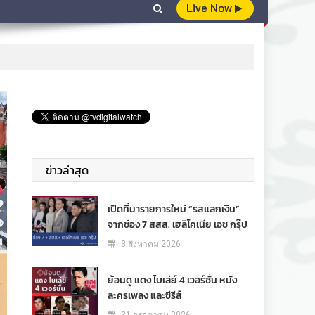
Live Now
ข่าวล่าสุด
เปิดที่มารายการใหม่ “รสแลกเงิน”
จากช่อง 7 สสส. เฮลิโคเนีย เอช กรุ๊ป
3 สิงหาคม 2026
ย้อนดู แดง ไบเล่ย์ 4 เวอร์ชั่น หนัง
ละครเพลง และซีรีส์