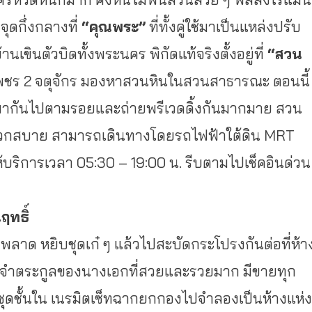
จุดกึ่งกลางที่
“คุณพระ”
ที่ทั้งคู่ใช้มาเป็
นแหล่งปรับ
นเขินตัวบิดทั้
งพระนคร พิกัดแท้จริงตั้งอยู่ที่
“สวน
ร 2 จตุจักร มองหาสวนหินในสวนสาธารณะ ตอนนี้
ักพากันไปตามรอยและถ่
ายพรีเวดดิ้งกันมากมาย สวน
สะดวกสบาย สามารถเดินทางโดยรถไฟฟ้าใต้ดิน MRT
ห้บริการเวลา 05:30 – 19:00 น. รีบตามไปเช็คอินด่วน
ฤทธิ์
พลาด หยิบชุดเก๋ ๆ แล้วไปสะบัดกระโปรงกันต่อที่ห้
า
จำตระกูลของนางเอกที่
สวยและรวยมาก มีขายทุก
นชุดชั้นใน เนรมิตเซ็ทฉากยกกองไปจำลองเป็
นห้างแห่ง