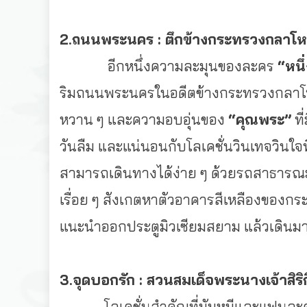
2.ถนนพระนคร : ตึกข้างกระทรวงกลาโ
อีกหนึ่งความละมุนของละคร
“หนึ
ริมถนนพระนครในอดีตข้
างกระทรวงกลาโหม
หวาน ๆ และความอบอุ่นของ
“คุณพระ”
ที
วันลืม และแน่นอนกับโลเคชั่นวินเทจวิ
นใจท
สามารถเดินทางได้ง่าย ๆ ด้วยรถสาธารณ
เรื่อย ๆ สังเกตหาตัวอาคารสีเหลื
องของกระ
แนะนำออกประตูมิวเซียมสยาม แล้วเดินมา
3.จุดบอกรัก : สวนสมเด็จพระนางเจ้าสิริกิ
โลเคชั่นสำคัญที่มัมหมี
และแฟนละคร