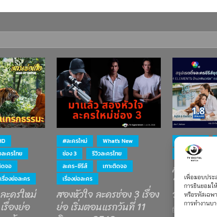
HD
#ละครใหม่
What's New
#ละครใหม่
ิวละครไทย
ช่อง 3
รีวิวละครไทย
ละคร-ซีรีส์
สรุป เรตติ้ง
ติดจอ
ละคร-ซีรีส์
เกาะติดจอ
“4 ELEMEN
เพื่อมอบประสบ
เรื่องย่อละคร
เรื่องย่อละคร
การยินยอมให้
 ละครใหม่
สองหัวใจ ละครช่อง 3 เรื่อง
วณิช”
หรือรหัสเฉพ
เรื่องย่อ
ย่อ เริ่มตอนแรกวันที่ 11
การทำงานบา
15 กรกฎาคม 