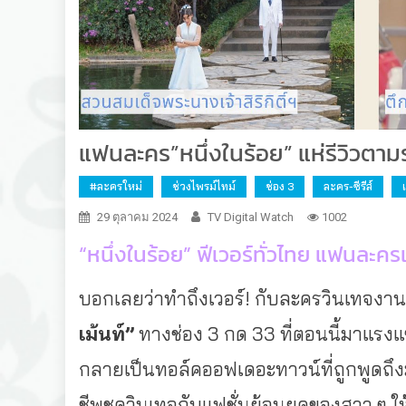
แฟนละคร”หนึ่งในร้อย” แห่รีวิวตา
#ละครใหม่
ช่วงไพรม์ไทม์
ช่อง 3
ละคร-ซีรีส์
29 ตุลาคม 2024
TV Digital Watch
1002
“หนึ่งในร้อย” ฟีเวอร์ทั่วไทย แฟนละค
บอกเลยว่าทำถึงเวอร์! กับละครวินเทจงา
เม้นท์”
ทางช่อง 3 กด 33 ที่ตอนนี้มาแรง
กลายเป็นทอล์
คออฟเดอะทาวน์ที่ถูกพูดถึง
ชีพชุดวินเทจกับแฟชั่นย้
อนยุคของสาว ๆ ให้