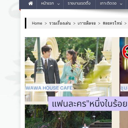
หน้าแรก
รายงานเรตติ้ง
เกาะติดจอ
Home
>
รวมเรื่องเด่น
>
เกาะติดจอ
>
#ละครใหม่
>