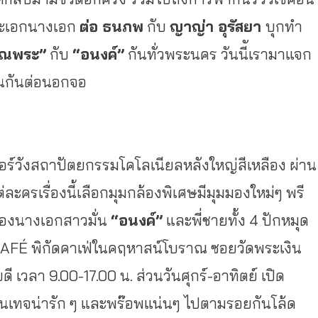
ระเอกนางเอก
ต่อ ธนภพ
กับ
ญาญ่า อุรัสยา
บุกทำ
ุณพระ”
กับ
“อนงค์”
กันทั่วพระนคร วันนีัเรามาแจก
ฟินกันต่อนอกจอ
ร์วังสถาปั
ตยกรรมโคโลเนียลหลังใหญ่สีเหลื
อง ผ่าน
ะครเรื่องนี้เลือกมุมกล้
องพิเศษมีมุมมองใหม่ๆ พรี
องนางเอกสาวมั่น
“อนงค์”
และพี่ชายทั้ง 4 ปักหมุด
AFÉ พิกัดคาเฟ่ในคฤหาสน์โบราณ ซอยวัดพระเงิน
ี เวลา 9.00-17.00 น. ส่วนวันศุกร์-อาทิตย์ เปิด
นเทจน่ารัก ๆ และพร๊อพแน่นๆ ไปตามรอยกันโล้ด