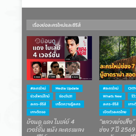
เรื่องย่อละครใหม่และซีรีส์
#ละครใหม่
Media Update
#ละครใหม่
CH7
ช่วงไพรม์ไทม์
ช่องวัน31
What's New
รีว
ละคร-ซีรีส์
เกร็ดความรู้ละคร
ละคร-ซีรีส์
เกาะ
เกาะติดจอ
เปิดตัวละครไทย
ย้อนดู แดง ไบเล่ย์ 4
“หลวงพ่อเสือ”
เวอร์ชั่น หนัง ละครเพลง
ช่อง 7 ปี 2569 