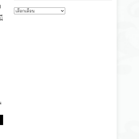
ก
บทความรายเดือน
ี
น