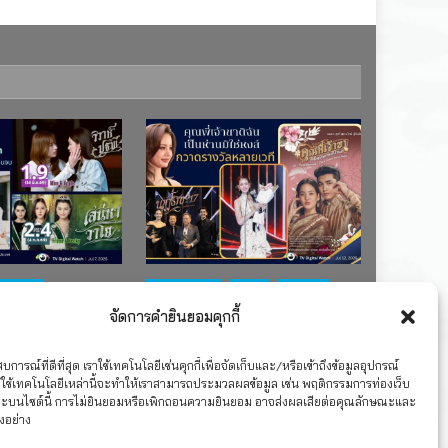
ช่อง 7
#ละครใหม่
TV
ช่อง 3
จัดการคำยินยอมคุกกี้
เรตติงละคร
รางวัล
ละคร-ซีรีส์
ละครซีรีส์ชุด
”คุณพี่เจ้าขาดิฉันเป็น
TS บ้านวาทิน
ห่านมิใช่หงส์” กวาดรางวัล
การณ์ที่ดีที่สุด เราใช้เทคโนโลยีเช่นคุกกี้เพื่อจัดเก็บและ/หรือเข้าถึงข้อมูลอุปกรณ์
ใช้เทคโนโลยีเหล่านี้จะทำให้เราสามารถประมวลผลข้อมูล เช่น พฤติกรรมการท่องเว็บ
เพียบ จาก 8 เวที
าะบนไซต์นี้ การไม่ยินยอมหรือเพิกถอนความยินยอม อาจส่งผลเสียต่อคุณลักษณะและ
งอย่าง
2026
12 กรกฎาคม 2026