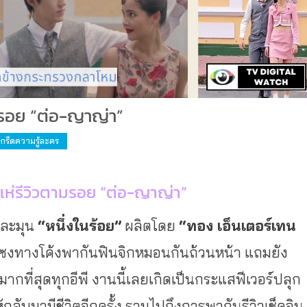
มรอย “ต่อ-ญาญ่า”
เกร็ดความรู้ละคร
รแห่รีวิวตามรอย “ต่อ-ญาญ่า”
นละมุน
“หนึ่งในร้อย”
ผลิตโดย
“ทอง เอ็นเตอร์เทน
แซงทางโค้งพากั
นฟินจิกหมอนกันถ้วนหน้า แถมยัง
มากที่
สุดทุกอีพี งานนี้เลยเกิดเป็นกระแสฟีเวอร์
ปลุก
กลับมามีชีวิตอีกครั้ง รวมไปถึงการพากันรีวิวเช็คอิ
น