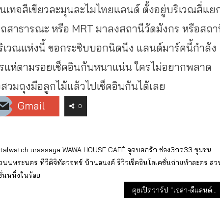
ินเทจสีเขียวละมุ
นละไมไทยแลนด์ ตั้งอยู่บริเวณสี่แย
สาธารณะ หรือ MRT มาลงสถานีวัดมังกร หรือสถาน
ริเวณแห่
งนี้ ขอกระซิบบอกนิดนีง แลนด์มาร์คนี้กำลัง
ครแห่ตามรอยเช็
คอินกันหนาแน่น ใครไม่อยากพลาด
สวมถุงมือลูกไม้
แล้วไปเช็คอินกันได้เลย
Gmail
0
italwatch
urassaya
WAWA HOUSE CAFÉ
จุดบอกรัก
ช่อง3กด33
ชุมชน
ถนนพระนคร
ทีวีดิจิทัลวอทช์
บ้านอนงค์
รีวิวเช็คอินโลเคชั่นถ่ายทำละคร
สว
ั่นหนึ่งในร้อย
คุยเปิดวาร์ป “เอล่า-ดีแลนด์” THAI SUPERMODEL 2024