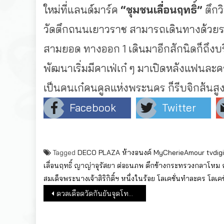
ใหม่ที่แลนด์มาร์ค
“ชุมชนเลื่อนฤทธิ์”
ตึกว
วัดตึ
กถนนเยาวราช สามารถเดินทางด้วยรถ
สามยอด ทางออก 1 เดินมาอีกสักนิดก็ถึงบ
พัฒนาเริ่มมี
คาเฟ่เก๋ ๆ มาเปิดหลังแฟนละ
เป็นคนเก๋คนคู
ลแห่งพระนคร ก็รีบจิกส้นสูง
Facebook
Twitter
Tagged
DECO PLAZA ห้างอนงค์
MyCherieAmour
tvdig
เลื่อนฤทธิ์
ญาญ่าอุรัสยา
ต่อธนภพ
ตึกข้างกระทรวงกลาโหม
สมเด็จพระนางเจ้าสิริกิติ์ฯ
หนึ่งในร้อย
โลเคชั่นทำละคร
โลเคช
แนะแนวเรื่อง
ดวลเดือดวัดกันยันจุดโทษ “เทพศิรินทร์-ราชวินิตบางแก้ว-วชิราลัย-สวนป่าเขาชะอางค์” ได้ไปต่อ