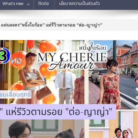
What’s new
ติดต่อ
นโยบายความเป็นส่วนตัว
แฟนละคร”หนึ่งในร้อย” แห่รีวิวตามรอย “ต่อ-ญาญ่า”