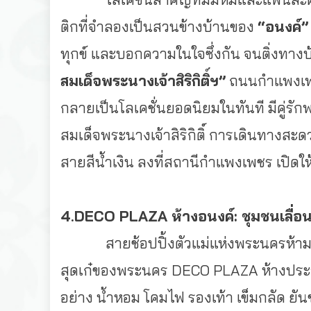
ติกที่จำลองเป็
นสวนข้างบ้านของ
“อนงค์”
ทุกข์ และบอกความในใจซึ่งกัน จนติ่งทางบ้า
สมเด็จพระนางเจ้าสิริกิติ์
ฯ”
ถนนกำแพงเพช
กลายเป็นโลเคชั่นยอดนิ
ยมในทันที มีคู่ร
สมเด็จพระนางเจ้าสิริกิติ์ การเดินทาง
สายสีน้ำเงิน ลงที่สถานีกำแพงเพชร เปิดใ
4.DECO PLAZA ห้างอนงค์: ชุมชนเลื่อน
สายช้อปปิ้งตัวแม่แห่งพระนครห้
าม
สุดเก๋ของพระนคร DECO PLAZA ห้างประ
อย่าง น้ำหอม โคมไฟ รองเท้า เข็มกลัด ยั