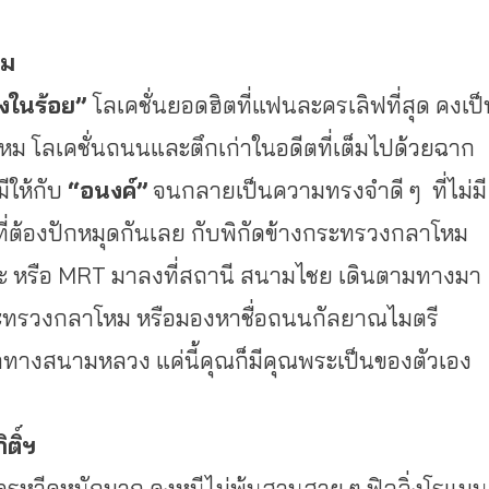
หม
่งในร้อย”
โลเคชั่นยอดฮิตที่แฟนละครเลิฟที่
สุด คงเป
 โลเคชั่นถนนและตึกเก่าในอดีตที่
เต็มไปด้วยฉาก
่มีให้กับ
“อนงค์”
จนกลายเป็นความทรงจำดี ๆ ที่ไม่มี
ี่ต้องปักหมุดกันเลย กับพิกัดข้างกระทรวงกลาโหม
ะ หรือ MRT มาลงที่สถานี สนามไชย เดินตามทางมา
ทรวงกลาโหม หรือมองหาชื่อถนนกัลยาณไมตรี
ทางสนามหลวง แค่นี้คุณก็มีคุณพระเป็นของตั
วเอง
ติ์ฯ
หวีดหนักมาก คงหนีไม่พ้นสวนสวย ๆ ฟิลลิ่งโรแมน