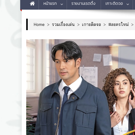
หน้าแรก
รายงานเรตติ้ง
เกาะติดจอ
Home
>
รวมเรื่องเด่น
>
เกาะติดจอ
>
#ละครใหม่
>