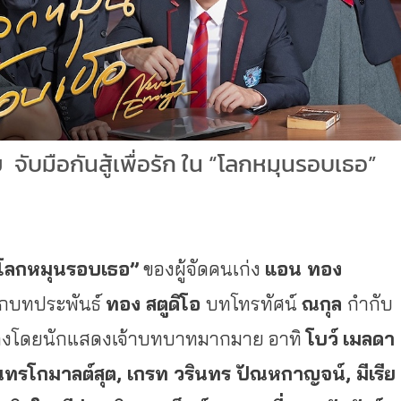
ัย จับมือกันสู้เพื่อรัก ใน “โลกหมุนรอบเธอ”
โลกหมุนรอบเธอ”
ของผู้จัดคนเก่
ง
แอน ทอง
จากบทประพันธ์
ทอง สตูดิโอ
บทโทรทัศน์
ณกุล
กำกับ
งโดยนักแสดงเจ้
าบทบาทมากมาย อาทิ
โบว์
เมลดา
ริส อินทรโกมาลต์สุต, เกรท วรินทร ปัณหกาญจน์,
มีเรีย