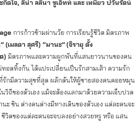
ะกิดใจ, ลีน่า ลลินา ชูเอ็ทท์ และ เหมี่ยว ปวันรัตน์
 age
การก้าวข้ามผ่านวัย การเรียนรู้ชีวิต มิตรภาพ
” (เมลดา สุศรี) “มานะ”
(จิรายุ ตั้ง
ุต)
มิตรภาพและความผูกพันที่
แสนยาวนานของคน
่ทอดทิ้
งกัน ได้แปรเปลี่ยนเป็นรักสามเส้า ความรัก
รักมีความสุขที่
สุด ผลักดันให้ผู้ชายสองคนคอยหมุ
น
วิถีของตั
วเอง แม้จะต้องแลกมาด้วยความเจ็
บปวด
มานะ ชิน ต่างคนต่างมีทางเดินของตัวเอง แต่ละคนจะ
ไร ชีวิตของแต่ละคนจะจบลงอย่
างสวยหรู หรือ แสน