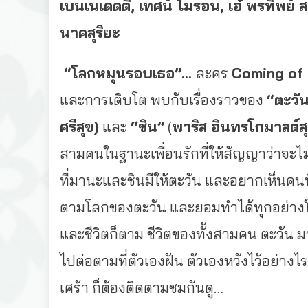
เบนเนเดดตี้, เทศน์ ไมรอน,
เอ๋ พรทิพย์ ส
นาคสุริยะ
“โลกหมุนรอบเธอ”…
ละคร
Coming of
และการเติบโต พบกับเรื่องราวของ
“ตะวัน
ศรีสุข)
และ
“ชิน”
(
พาริส อินทรโกมาลต์ส
สามคนในฐานะเพื่
อนรักที่ให้สัญญาว่าจะไม
ที่มานะและชินมีให้ตะวัน และอยากเห็นคนที่
ตามโลกของตะวัน และยอมทำได้ทุกอย่างใน
และชีวิตก็ตาม ชีวิตของทั้งสามคน ตะวัน 
ไปต่อตามที่ตัวเองฝัน ตัวเองหวังไว้อย่าง
เศร้า ก็ต้องติดตามชมกันดู…