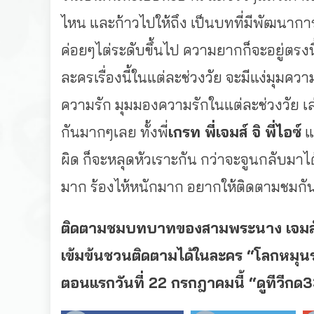
ไหน และก้าวไปให้ถึง เป็นบทที่มีพัฒนากา
ค่อยๆไต่ระดับขึ้นไป ความยากก็จะอยู่ตรงนี
ละครเรื่องนี้ในแต่ละช่วงวัย จะมีแง่มุมความ
ความรัก มุมมองความรักในแต่ละช่วงวัย เ
กันมากๆเลย ทั้งพี่
เกรท พี่เจมส์ จิ พี่ไอซ์
แ
ผิด ก็จะหลุดหัวเราะกัน กว่าจะจูนกลับมาได้
มาก ร้องไห้หนักมาก อยากให้ติดตามชมกันว
ติดตามชมบทบาทของสามพระนาง เจมส์ จิร
เข้มข้นชวนติ
ดตามได้ในละคร “โลกหมุนรอ
ตอนแรกวันที่ 22 กรกฎาคมนี้ “ดูทีวีกด3