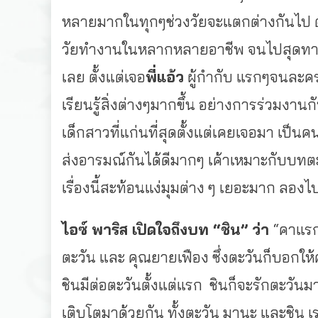
หลายมากในทุกๆช่วงวั
ยจะแตกต่างกันไป ตั
วัยทำงานในหลากหลายอาชีพ จนไปสุดทา
เลย ตั้งแต่เจอ
พี่แอ้ว
ผู้กำกับ แรกๆจนละคร
เรียนรู้สิ่งต่างๆมากขึ้น อย่างการร่วมงานก
เด็กสาวที่แก่นที่สุดตั้
งแต่เคยเจอมา เป็นคน
ส่งอารมณ์กันได้ดีมากๆ เค้าเหมาะกับบทต
เรื่องนี้สะท้อนแง่มุ
มต่าง ๆ เยอะมาก ลองไป
ไอซ์ พาริส เปิดใจถึงบท “ชิน” ว่า
“คาแรก
ตะวัน และ คุณยายเฟือง ซึ่งตะวันก็บอกให้
ชินมีต่อตะวันตั้งแต่แรก ชินก็จะรักตะวันม
เติบโตมาด้วยกัน ทั้งตะวัน มานะ และชิน