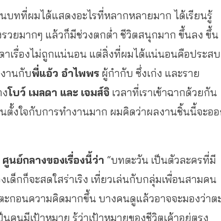
นบทที่ผมได้แสดงอะไรที่
หลากหลายมาก ได้เรียนรู้
งรวยมากๆ แล้วก็มีช่วงตกต่ำ ชีวิตสนุกมาก ขึ้นลง ขึ้น
เรื่องไม่ถูกแน่นอน แต่สิ่งที่ผมได้แน่นอนคื
อประสบ
มงานกับ
พี่แอ้ว อำไพพร
ผู้กำกับ ซึ่งเก่ง และราย
าง
โบว์ เมลดา และ เจมส์จิ
เวลาที่เราเข้าฉากด้
วยกัน
กคนตั้งใจกับการทำงานมาก ผมคิดว่าผลงานชิ้นนี้จะอ
ศูนย์กลางของเรื่องนี้ว่า
“บทตะวัน เป็นตัวละครที่มี
่วงเด็กก็จะสดใสร่าเริง เที่ยวเล่นกับกลุ่มเพื่อนสามคน
กตะกอนความคิ
ดมากขึ้น บางคนดูแล้วอาจจะมองว่าต
็นคนมีเป้
าหมาย รู้ว่าเป้าหมายของชีวิตเค้าอยู่
ตรง