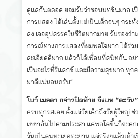
ดูแลกันตลอด ยอมรับว่าชอบบทชินมาก เป็
การแสดง ได้เล่นตั้งแต่เป็นเด็กจนๆ กระทั่
ลง เจออุปสรรคในชีวิตมากมาย รับรองว่าเดา
การณ์ทางการแสดงที่
ผมพอใจมาก ได้ร่ว
ละเอียดดีมาก แล้วก็ได้เพื่อนที่สนิทกัน อย่
เป็นอะไรที่รีแลกซ์ และมีความสุขมาก ทุ
มาดี
แน่นอนครับ”
โบว์ เมลดา กล่าวปิดท้าย ถึงบท “ตะวัน” 
ครบทุกรสเลย ตั้งแต่วัยเด็กถึงวัยผู้ใหญ่ ช
เฮฮากันไปตามประสา แต่พอโตขึ้นก็จะต
วันเป็
นคนทะเยอทะยาน แต่จริงๆแล้วเค้าเป