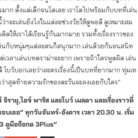
รมาก ตั้งแต่เด็กจนโตเลย เราโตไปพร้อมกับบทที่เล่น
้ว่าจะเล่
นยังไงในแต่ละช่วงวัยให้ดูพอดี ดูเหมาะสม
คิดให้เราได้เรี
ยนรู้กันมากมาย รวมทั้งเรื่องราวของ
ล่นกับหนุ่มๆแต่ละคนก็สนุกมาก เล่นด้วยกันจนสนิท
ต่เวลาเล่นบทดราม่าจะยาก เพราะถ้าใครพูดผิด เล่น
 โบว์บอกเลยว่าละครเรื่องนี้เป็
นบทที่ยากมาก ทุ่มเท
่าสุดท้
ายความรักของตะวันจะลงเอยกั
บใคร”
ายุ,ไอซ์ พาริส และโบว์ เมลดา และเรื่องราวที่
บเธอ” ทุกวันจันทร์-อังคาร เวลา 20.30 น. เริ่ม
3 ดูมือถือกด 3Plus”