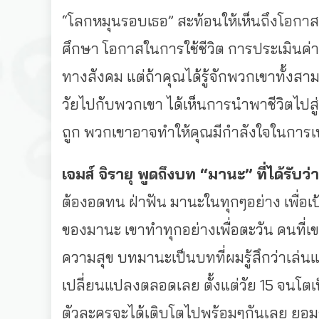
“โลกหมุนรอบเธอ” สะท้อนให้เห็นถึงโอกา
ศึกษา โอกาสในการใช้ชีวิต การประเมินค่า
ทางสั
งคม แต่ถ้าคุณได้รู้จักพวกเขาทั้
งสามค
วัยไปกับพวกเขา ได้เห็นการนำพาชีวิตไปสู่
ถูก พวกเขาอาจทำให้คุณมีกำลั
งใจในการเป
เจมส์ จิรายุ พูดถึงบท “มานะ” ที่ได้รับว่
ต้องอดทน ฝ่าฟัน มานะในทุกๆอย่าง เพื่อเ
ของมานะ เขาทำทุกอย่างเพื่อตะวัน คนที่เขา
ความสุข บทมานะเป็นบทที่ผมรู้สึกว่าเล่
นแ
เปลี่ยนแปลงตลอดเลย ตั้งแต่วัย 15 จนโต
ตัวละครจะได้เติ
บโตไปพร้อมๆกันเลย ยอมร