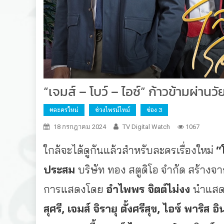
“เจมส์ – โบว์ – ไอซ์” ก้าวข้ามผ่านว
#ละครใหม่
ช่วงไพรม์ไทม์
ช่อง 3
18 กรกฎาคม 2024
TV Digital Watch
1067
ใกล้จะได้ดูกันแล้วสำหรั
บละครเรื่องใหม่
“
ประสม
บริษัท ทอง สตูดิโอ จำกัด สร้าง
การแสดงโดย
อำไพพร จิตต์ไม่งง
นำแสด
สุศรี, เจมส์ จิรายุ ตั้งศรีสุข, ไอซ์ พา