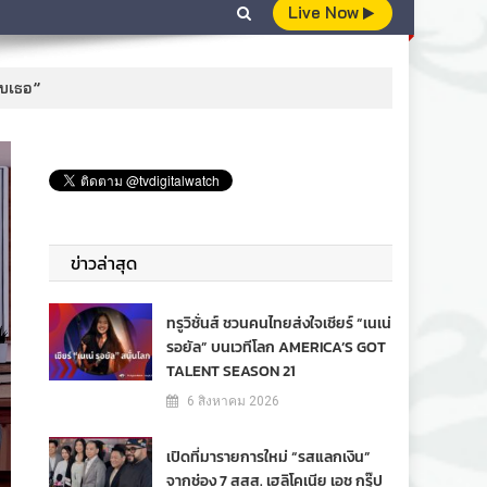
Live Now
อบเธอ”
ข่าวล่าสุด
ทรูวิชั่นส์ ชวนคนไทยส่งใจเชียร์ “เนเน่
รอยัล” บนเวทีโลก AMERICA’S GOT
TALENT SEASON 21
6 สิงหาคม 2026
เปิดที่มารายการใหม่ “รสแลกเงิน”
จากช่อง 7 สสส. เฮลิโคเนีย เอช กรุ๊ป