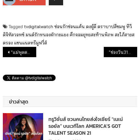
Tagged
tvdigitalwatch
ซ่อนรักซ่อนแค้น
ดงผู้ดี
ตราบาปสีชมพู
ทีวี
ดิจิทัลวอทช์
มนต์รักหนองผักกะแยง
ศึกจอมยุทธสะท้านพิภพ
สะใภ้สายส
ตรอง
แชนแนลทรีมูฟวี่ส์
แนะแนวเรื่อง
“แม่พุดตาน เบลล่า ราณี” รวมพลพระ-นางตัวตึง เซ็นปฏิทินวันสุดท้าย ที่ ช่อง 3
“ช่องวัน31” ร่วมกับ “สภากาชาดไทย” จัดโครงการ “โอกาสที่ 2 = ชีวิตใหม่”
ข่าวล่าสุด
ทรูวิชั่นส์ ชวนคนไทยส่งใจเชียร์ “เนเน่
รอยัล” บนเวทีโลก AMERICA’S GOT
TALENT SEASON 21