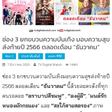
ช่อง 3 ยกขบวนความบันเทิง มอบความสุข
ส่งท้ายปี 2566 ตลอดเดือน “ธันวาคม”
ช่อง 3
ประชาสัมพันธ์
ละคร-ซีรีส์
7 ธันวาคม 2023
TV Digital Watch
14461
ช่อง 3 ยกขบวนความบันเทิงมอบความสุขส่
งท้ายปี
2566 ตลอดเดือน
“ธันวาคม”
นี้ด้วยละครดังที่ทุ
ก
คนรอคอย
“ตราบาปสีชมพู”
,
“ดงผู้ดี”
, “
มนต์รัก
หนองผักกะแยง
” และ
“สะใภ้สายสตรอง”
ภาพ