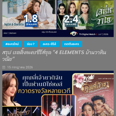
#ละครใหม่
ช่อง 7
ละคร-ซีรีส์
เรตติงละคร
สรุป เรตติ้งละครซีรีส์ชุด “4 ELEMENTS บ้านวาทิน
วณิช”
15 กรกฎาคม 2026