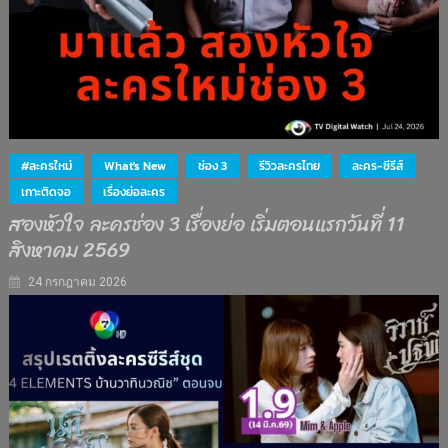
#ละครใหม่
What's New
ช่อง 3
รีวิวละครไทย
ละคร-ซีรีส์
เกาะติดจอ
เรื่องย่อละคร
สองหัวใจ ละครช่อง 3 เรื่องย่อ เริ่มตอนแรกวันที่ 11
สิงหาคม 2569
24 กรกฎาคม 2026