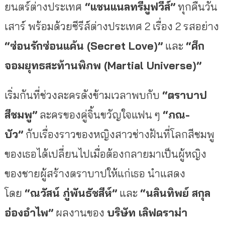
ยนตร์ต่
างประเทศ
“แชนแนลทรีมูฟวี่ส์”
ทุกคืนวัน
เสาร์ พร้อมด้วยซีรีส์ต่างประเทศ 2 เรื่อง 2 รสอย่าง
“ซ่อนรักซ่อนแค้น (Secret Love)”
และ
“ศึก
จอมยุทธสะท้านพิภพ (Martial Universe)”
เริ่มกันที่ช่วงละครดังข้
ามเวลาพบกับ
“ตราบาป
สีชมพู”
ละครของคู่จิ้
นขวัญใจแฟน ๆ
“ภณ-
บัว”
กับเรื่องราวของหญิ
งสาวช่างฝันที่โลกสีชมพู
ของเธอได้เปลี่ยนไปเมื่อต้
องกลายมาเป็นผู้หญิง
ของชายผู้
สร้างตราบาปให้แก่เธอ นำแสดง
โดย
“ณวัสน์ ภู่พันธัชสีห์”
และ
“นลินทิพย์ สกุล
อ่องอำไพ”
ผลงานของ
บริษัท เลิฟดราม่า