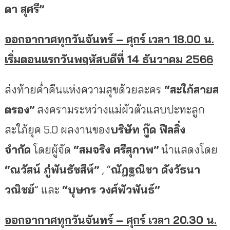
ดา สุศรี”
ออกอากาศทุกวันจันทร์ – ศุกร์ เวลา 18.00 น.
เริ่มตอนแรกวันพฤหัสบดีที่ 14 ธันวาคม 2566
ส่งท้ายค่ำคืนแห่งความสุขด้
วยละคร
“สะใภ้สายส
ตรอง”
สงครามระหว่
างแม่ผัวตัวแสบปะทะลูก
สะใภ้ยุค 5.0 ผลงานของ
บริษัท กู๊ด ฟีลลิ่ง
จำกัด
โดยผู้จัด
“สมจริง ศรีสุภาพ”
นำแสดงโดย
“ณวัสน์ ภู่พันธัชสีห์”
, “
ณัฏฐณิชา ดังวัธนา
วณิชย์
” และ
“บุษกร วงศ์พัวพันธ์”
ออกอากาศทุกวันจันทร์ – ศุกร์ เวลา 20.30 น.