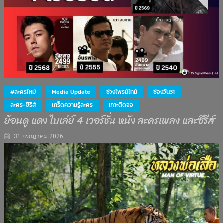
#ละครใหม่
Media Update
ช่วงไพรม์ไทม์
ช่องวัน31
ละคร-ซีรีส์
เกร็ดความรู้ละคร
เกาะติดจอ
ย้อนดู แดง ไบเล่ย์ 4 เวอร์ชั่น หนัง ละครเพลง และซีรีส์
31 กรกฎาคม 2026