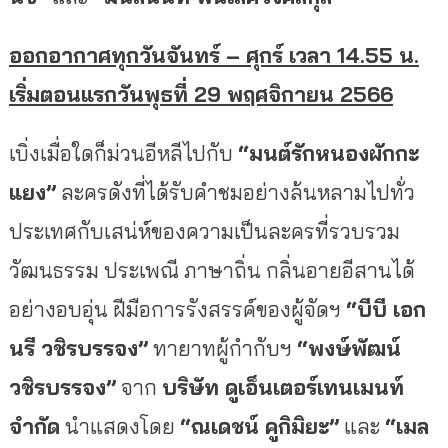
ออกอากาศทุกวันจันทร์ – ศุกร์ เวลา 14.55 น.
เริ่มตอนแรกวันพุธที่ 29 พฤศจิกายน 2566
เบิ่งเมื่อใดก็ม่วนอีหลีไปกับ
“มนต์รักหนองผักกะ
แยง”
ละครดั
งที่ได้รับคำชมอย่างล้นหลามไปทั่
ว
ประเทศกับเสน่ห์ของความเป็
นละครที่รวบรวม
วัฒนธรรม ประเพณี ภาษาถิ่น กลิ่นอายอีสานได้
อย่างอบอุ่น ฝีมือการรังสรรค์ของผู้จัดฯ
“บีบี เอก
นรี วชิรบรรจง”
ทายาทผู้กำกับฯ
“พงษ์พัฒน์
วชิรบรรจง”
จาก
บริษัท ดูเอ็นเตอร์เทนเมนท์
จำกัด
นำแสดงโดย
“ณเดชน์ คูกิมิยะ”
และ
“เมล