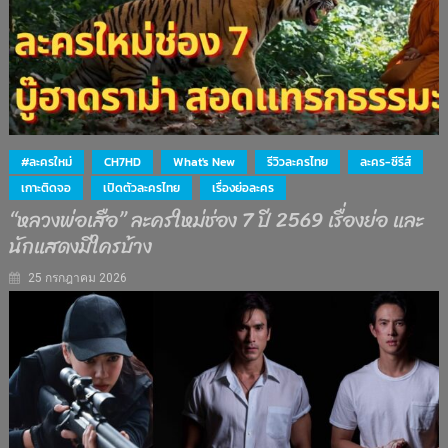
#ละครใหม่
CH7HD
What's New
รีวิวละครไทย
ละคร-ซีรีส์
เกาะติดจอ
เปิดตัวละครไทย
เรื่องย่อละคร
“หลวงพ่อเสือ” ละครใหม่ช่อง 7 ปี 2569 เรื่องย่อ และ
นักแสดงมีใครบ้าง
25 กรกฎาคม 2026