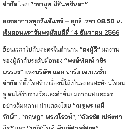
จำกัด
โดย
“วรายุฑ มิลินทจินดา”
ออกอากาศทุกวันจันทร์ – ศุกร์ เวลา 08.50 น.
เริ่มตอนแรกวันพฤหัสบดีที่ 14 ธันวาคม 2566
ย้อนเวลาไปกับละครในตำนาน
“ดงผู้ดี”
ผลงาน
ของผู้กำกับระดั
บมือทอง
“พงษ์พัฒน์ วชิร
บรรจง”
แห่ง
บริษัท แอค อาร์ต เจเนเรชั่น
จำกัด
ที่ตั้งใจสร้างเรื่องนี้
ให้เป็นละครสะท้อนใจคน
ดู จนได้รับรางวัลและคำชื่
นชมจากแฟนละคร
อย่างล้มหลาม นำแสดงโดย
“ณฐพร เตมี
รักษ์”
,
“กฤษฎา พรเวโรจน์”
,
“ฉัตรชัย เปล่งพา
นิช”
และ
“มนัสนันท์ พันเลิศวงศ์สกุล”