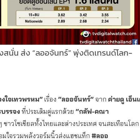
งสนั่น ส่ง “ลออจันทร์” พุ่งติดเทรนด์โลก-
วงใจเทวพรหม”
เรื่อง
“ลออจันทร์”
จาก
ค่ายดู เอ็น
ิรบรรจง
ที่ประเดิมคู่แรกด้วย
“กลัฟ-คณา
ๆ ชาวโซเชียลทั้งไทยและต่างประเทศ จนสะเทือนโลก
มใจรวมพลังวอร์มนิ้วส่
งแฮชแท็ก
#ลออ