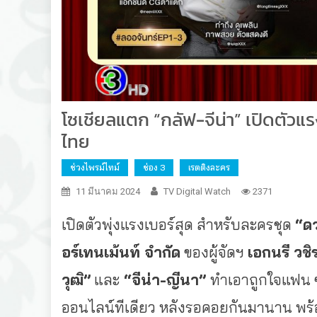
โซเชียลแตก “กลัฟ-จีน่า” เปิดตัวแร
ไทย
ช่วงไพรม์ไทม์
ช่อง 3
เรตติงละคร
11 มีนาคม 2024
TV Digital Watch
2371
เปิดตัวพุ่งแรงเบอร์สุด สำหรับละครชุด
“ด
อร์เทนเม้นท์ จำกัด
ของผู้จัดฯ
เอกนรี วช
วุฒิ”
และ
“จีน่า-ญีนา”
ทำเอาถูกใจแฟน 
ออนไลน์ทีเดียว หลังรอคอยกันมานาน พร้อ