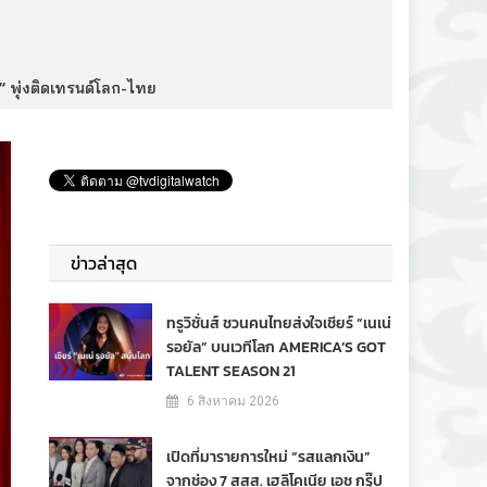
์” พุ่งติดเทรนด์โลก-ไทย
ข่าวล่าสุด
ทรูวิชั่นส์ ชวนคนไทยส่งใจเชียร์ “เนเน่
รอยัล” บนเวทีโลก AMERICA’S GOT
TALENT SEASON 21
6 สิงหาคม 2026
เปิดที่มารายการใหม่ “รสแลกเงิน”
จากช่อง 7 สสส. เฮลิโคเนีย เอช กรุ๊ป