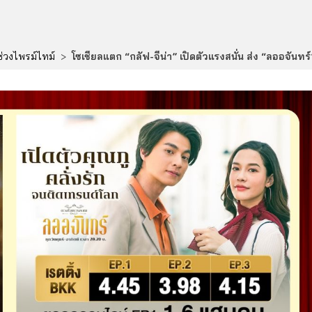
ช่วงไพรม์ไทม์
>
โซเชียลแตก “กลัฟ-จีน่า” เปิดตัวแรงสนั่น ส่ง “ลออจันทร