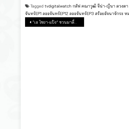
Tagged
tvdigitalwatch
กลัฟ คณาวุฒิ
จีน่า-ญีนา
ดวงตา 
จันทร์EP1
ลออจันทร์EP12
ลออจันทร์EP3
สร้อยอัจนาจักระ
หม
แนะแนวเรื่อง
“เอ ไชยา-แป้ง” ชวนมาดื่มมาดริ๊งก์ ทานอาหารอร่อยจุใจ