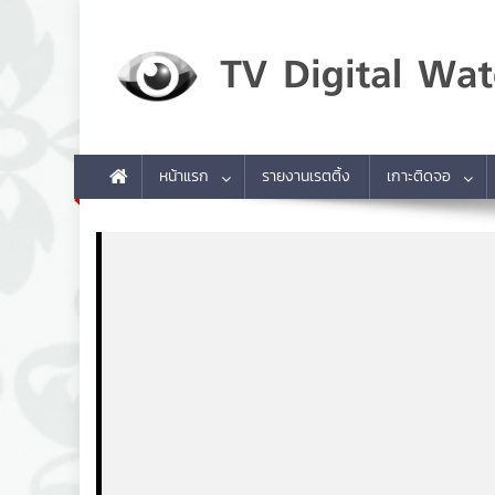
Skip to content
TV Digital Watch
เกาะติดทีวีและออนไลน์ รายงานเรตติ้ง
หน้าแรก
รายงานเรตติ้ง
เกาะติดจอ