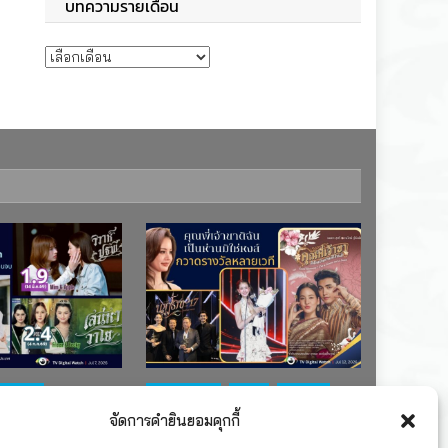
บทความรายเดือน
บทความรายเดือน
ช่อง 7
#ละครใหม่
TV
ช่อง 3
จัดการคำยินยอมคุกกี้
เรตติงละคร
รางวัล
ละคร-ซีรีส์