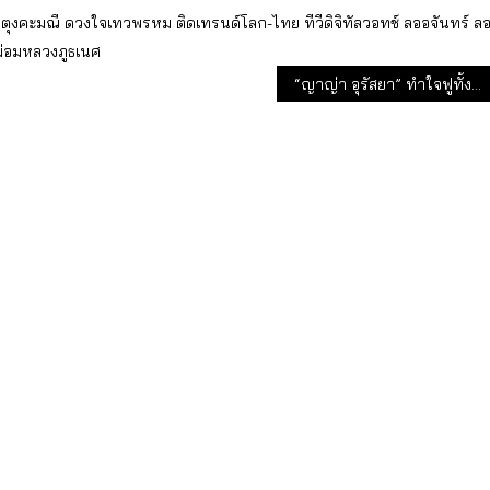
ตุงคะมณี
ดวงใจเทวพรหม
ติดเทรนด์โลก-ไทย
ทีวีดิจิทัลวอทช์
ลออจันทร์
ล
่อมหลวงภูธเนศ
“ญาญ่า อุรัสยา” ทำใจฟูทั้งงาน จัดเต็มแฟนมีตติ้ง “YAYA FAIRYTALE PARTY”