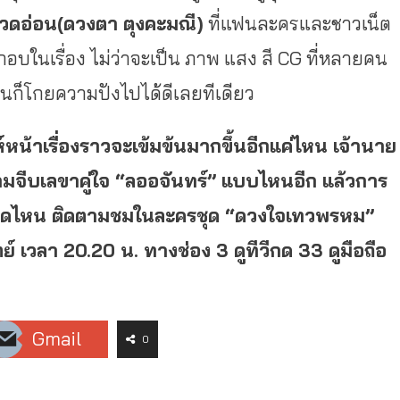
วดอ่อน(ดวงตา ตุงคะมณี)
ที่แฟนละครและชาวเน็
ต
อบในเรื่อง ไม่ว่าจะเป็น ภาพ แสง สี CG ที่หลายคน
อนก็
โกยความปังไปได้ดีเลยทีเดียว
หน้าเรื่องราวจะเข้มข้
นมากขึ้นอีกแค่ไหน เจ้านาย
ามจีบเลขาคู่ใจ “ลออจันทร์” แบบไหนอีก แล้วการ
าดไหน ติดตามชมในละครชุด “ดวงใจเทวพรหม”
ิตย์ เวลา 20.20 น. ทางช่อง 3 ดูทีวีกด 33 ดูมือถือ
Gmail
0