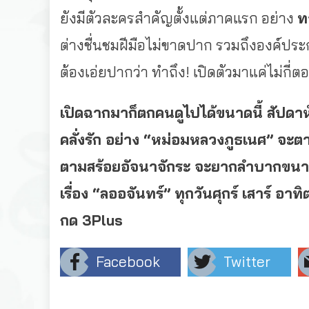
ยังมีตัวละครสำคัญตั้
งแต่ภาคแรก อย่าง
ท
ต่างชื่นชมฝีมือไม่ขาดปาก รวมถึงองค์ประก
ต้องเอ่ยปากว่า ทำถึง! เปิดตัวมาแค่ไม่กี่ต
เปิดฉากมาก็ตกคนดูไปได้ขนาดนี้ สัปดาห์
คลั่งรัก อย่าง “หม่อมหลวงภูธเนศ” จะต
ตามสร้อยอัจนาจักระ จะยากลำบากขน
เรื่อง “ลออจันทร์” ทุกวันศุกร์ เสาร์ อาท
กด 3Plus
Facebook
Twitter