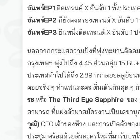
จันทร์EP1
ติดเทรนด์ X อันดับ 1 ทั้งประเ
จันทร์EP2
ก็ยังคงครองเทรนด์ X อันดับ 
จันทร์EP3
ยืนหนึ่งติ
ดเทรนด์ X อันดับ 1 
นอกจากกระแสความปังที่พุ่
งทะยานติดลมบน
กรุงเทพฯ พุ่งไปถึง 4.45 ส่วนกลุ่ม 15 BU+
ประเทศทำไปได้ถึง 2.89 กวาดยอดดูย้อนหล
คอยจริง ๆ ทำแฟนละคร ตื่นเต้นกันสุด ๆ 
ระ
หรือ
The Third Eye Sapphire
ของ
สามารถ ที่แฝงตัวมาสมัครงานเป็นเลขานุ
วุฒิ)
CEO เจ้
าของห้าง และการเปิดตัวของเ
ประชุม พร้อมด้วยตัวละครใหม่ที่มารั
บบทใน