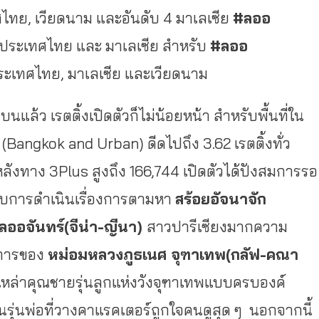
ทศไทย, เวียดนาม และอันดับ 4 มาเลเซีย
#ลออ
1 ประเทศไทย และ มาเลเซีย สำหรับ
#ลออ
ประเทศไทย, มาเลเซีย และเวียดนาม
แล้ว เรตติ้งเปิดตัวก็ไม่น้อยหน้า สำหรับพื้นที่ใน
 (Bangkok and Urban) ดีดไปถึง 3.62 เรตติ้งทั่ว
ังทาง 3Plus สูงถึง 166,744 เปิดตัวได้ปังสมการรอ
กับการดำเนินเรื่องการตามหา
สร้อยอัจนาจัก
ลออจันทร์(จีน่า-ญีนา)
สาวปารีเซียงมากความ
การของ
หม่อมหลวงภูธเนศ จุฑาเทพ(กลัฟ-คณา
หล่าคุณชายรุ่
นลูกแห่งวังจุฑาเทพแบบครบองค์
รุ่นพ่อที่วางคาแรคเตอร์ถู
กใจคนดูสุด ๆ นอกจากนี้