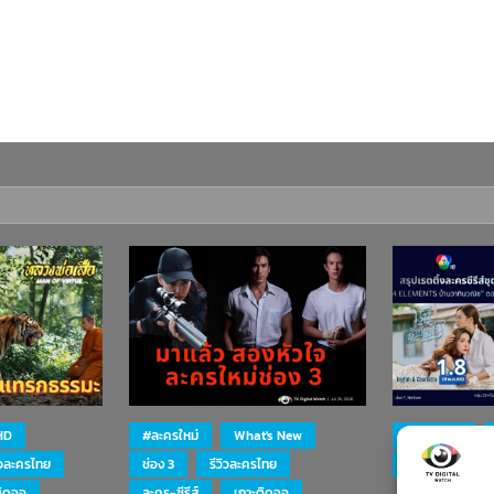
HD
#ละครใหม่
What's New
#ละครใหม่
ิวละครไทย
ช่อง 3
รีวิวละครไทย
ละคร-ซีรีส์
ติดจอ
ละคร-ซีรีส์
เกาะติดจอ