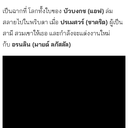
เป็นฉากที่ โลกทั้งใบของ
บัวบงกช (แอฟ)
ล่ม
สลายไปในพริบตา เมื่อ
ปรเมศวร์ (ชาคริต)
ผู้เป็น
สามี สวมเขาให้เธอ และกำลังจะแต่งงานใหม่
กับ
อรนลิน (มายด์ ลภัสลัล)