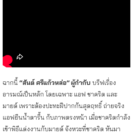
ฉากนี้
“สันต์ ศรีแก้วหล่อ”
ผู้กำกับ
บรีฟเรื่อง
อารมณ์เป็นหลัก โดยเฉพาะ แอฟ ชาคริต และ
มายด์ เพราะต้องปะทะฝีปากกันสุดฤทธิ์ ถ่ายจริง
แอฟยืนน้ำตารื้น กับภาพตรงหน้า เมื่อชาคริตกำลัง
เข้าพิธีแต่งงานกับมายด์ จังหวะที่ชาคริต หันมา