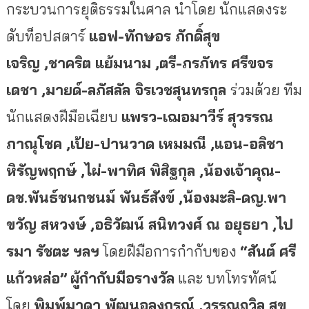
กระบวนการยุติธรรมในศาล นำโดย นักแสดงระ
ดับท็อปสตาร์
แอฟ
-ทักษอร ภักดิ์สุข
เจริญ ,ชาคริต แย้มนาม ,ตรี-ภรภัทร ศรีขจร
เดชา ,มายด์-ลภัสลัล จิรเวชสุนทรกุล
ร่วมด้วย ทีม
นักแสดงฝีมือเฉียบ
แพรว
-เฌอมาวีร์ สุวรรณ
ภาณุโชค ,เป้ย-ปานวาด เหมมณี ,แอน-อลิชา
หิรัญพฤกษ์ ,ไผ่-พาทิศ พิสิฐกุล ,น้องเจ้าคุณ-
ดช.พันธ์ชนกชนม์ พันธ์สังข์ ,น้องมะลิ-ดญ.พา
ขวัญ สหวงษ์ ,
อธิวัฒน์ สนิทวงศ์ ณ อยุธยา
,ไป
รมา รัชตะ ฯลฯ
โดยฝีมือการกำกับของ
“สันต์ ศรี
แก้วหล่อ”
ผู้กำกับมือรางวัล
และ บทโทรทัศน์
โดย
พิมพ์มาดา พัฒนอลงกรณ์ ,วรรณถวิล สุข