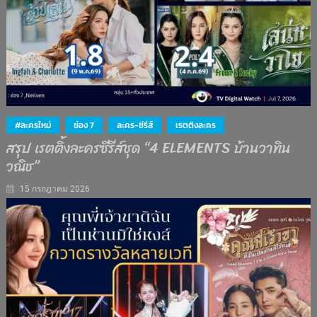
#ละครใหม่
ช่อง 7
ละคร-ซีรีส์
เรตติงละคร
สรุป เรตติ้งละครซีรีส์ชุด “4 ELEMENTS บ้านวาทิน
วณิช”
15 กรกฎาคม 2026