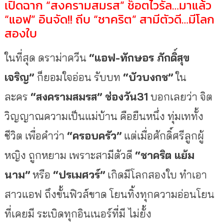
เปิดฉาก “สงครามสมรส” ช็อตไวรัล…มาแล้ว
“แอฟ” อินจัด!! ถีบ “ชาคริต” สามีตัวดี…มีโลก
สองใบ
ในที่สุด ดราม่าควีน
“แอฟ
-ทักษอร ภักดิ์สุข
เจริญ”
ก็ยอมใจอ่อน รับบท
“บัวบงกช”
ใน
ละคร
“สงครามสมรส” ช่องวัน31
บอกเลยว่า จิต
วิญญาณความเป็นแม่บ้าน คือยืนหนึ่ง ทุ่มเททั้ง
ชีวิต เพื่อคำว่า
“ครอบครัว”
แต่เมื่อศักดิ์ศรีลูกผู้
หญิง ถูกหยาม เพราะสามีตัวดี
“ชาคริต แย้ม
นาม”
หรือ
“ปรเมศวร์”
เกิดมีโลกสองใบ ทำเอา
สาวแอฟ ถึงขั้นฟิวส์ขาด โยนทิ้งทุกความอ่อนโยน
ที่เคยมี ระเบิดทุกอินเนอร์ที่มี ไม่ยั้ง