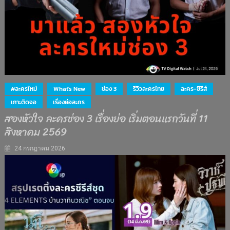
#ละครใหม่
What's New
ช่อง 3
รีวิวละครไทย
ละคร-ซีรีส์
เกาะติดจอ
เรื่องย่อละคร
สองหัวใจ ละครช่อง 3 เรื่องย่อ เริ่มตอนแรกวันที่ 11
สิงหาคม 2569
24 กรกฎาคม 2026