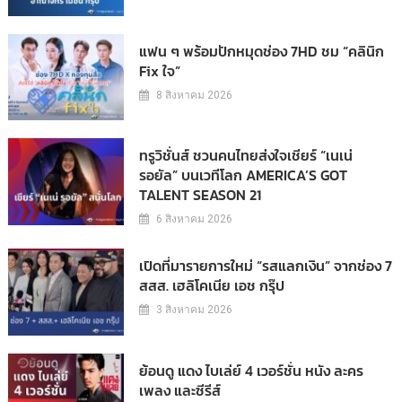
แฟน ๆ พร้อมปักหมุดช่อง 7HD ชม “คลินิก
Fix ใจ”
8 สิงหาคม 2026
ทรูวิชั่นส์ ชวนคนไทยส่งใจเชียร์ “เนเน่
รอยัล” บนเวทีโลก AMERICA’S GOT
TALENT SEASON 21
6 สิงหาคม 2026
เปิดที่มารายการใหม่ “รสแลกเงิน” จากช่อง 7
สสส. เฮลิโคเนีย เอช กรุ๊ป
3 สิงหาคม 2026
ย้อนดู แดง ไบเล่ย์ 4 เวอร์ชั่น หนัง ละคร
เพลง และซีรีส์