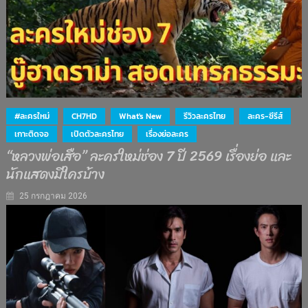
#ละครใหม่
CH7HD
What's New
รีวิวละครไทย
ละคร-ซีรีส์
เกาะติดจอ
เปิดตัวละครไทย
เรื่องย่อละคร
“หลวงพ่อเสือ” ละครใหม่ช่อง 7 ปี 2569 เรื่องย่อ และ
นักแสดงมีใครบ้าง
25 กรกฎาคม 2026