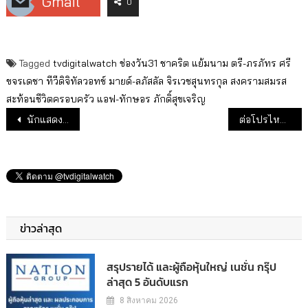
Gmail
0
Tagged
tvdigitalwatch
ช่องวัน31
ชาคริต แย้มนาม
ตรี-ภรภัทร ศรี
ขจรเดชา
ทีวีดิจิทัลวอทช์
มายด์-ลภัสลัล จิรเวชสุนทรกุล
สงครามสมรส
สะท้อนชีวิตครอบครัว
แอฟ-ทักษอร ภักดิ์สุขเจริญ
แนะแนวเรื่อง
นักแสดง ช่อง 3 พร้อมรับมือทุกบทบาท
ต่อโปรไหลยาว FLOW DAY PATTAYA WATER FESTIVAL 2024
ข่าวล่าสุด
สรุปรายได้ และผู้ถือหุ้นใหญ่ เนชั่น กรุ๊ป
ล่าสุด 5 อันดับแรก
8 สิงหาคม 2026