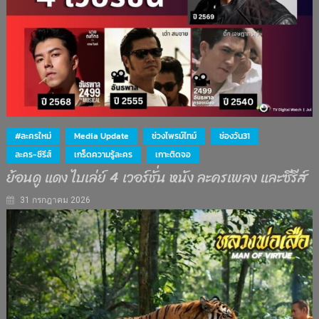
#ละครใหม่
Media Update
ช่วงไพรม์ไทม์
ช่องวัน31
ละคร-ซีรีส์
เกร็ดความรู้ละคร
เกาะติดจอ
ย้อนดู แดง ไบเล่ย์ 4 เวอร์ชั่น หนัง ละครเพลง และซีรีส์
31 กรกฎาคม 2026