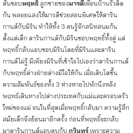
ดันชอบ
พฤทธิ์
ลูกชายของ
มารตี
เพื่อนบ้านรั้วติด
กัน พลอยแสงให้มารตีช่วยสอนพิเศษให้ดาริน
กานต์กับมิริน ทำให้ทั้ง 3 คนรู้จักสนิทสนมกัน
ตั้งแต่เด็ก ดารินกานต์กับมิรินชอบพฤทธิ์ทั้งคู่ แต่
พฤทธิ์กลับแอบชอบมิรินโดยที่มิรินและดาริน
กานต์ไม่รู้ มีเพียงมิรินที่เข้าใจไปเองว่าดารินกานต์
กับพฤทธิ์ต่างฝ่ายต่างมีใจให้กัน เมื่อเติบโตขึ้น
ความสัมพันธ์ของทั้ง 3 ห่างหายไปพักนึงหลัง
พฤทธ์เดินทางไปต่างประเทศกับแม่และครอบครัว
ใหม่ของแม่ จนในที่สุดเมื่อพฤทธิ์กลับมา ความรู้สึก
สมัยเด็กจึงย้อนมาอีกครั้ง ก่อนที่พฤทธิ์จะกลับ
มาดารินกานต์แอบคบกับ
ภูวินทร์
เพราะความ