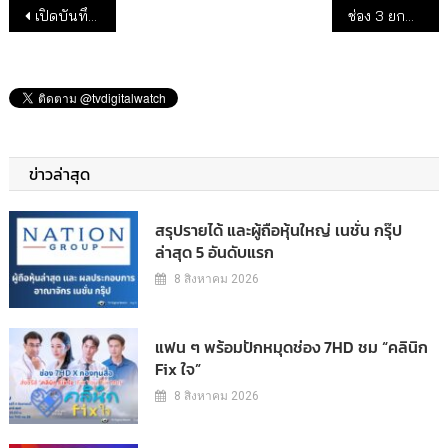
แนะแนวเรื่อง
เปิดบันทึก 7 พระ-นาง 7HD ย้อนวัยเฟี้ยว
ช่อง 3 ยกทัพละคร – ซีรีส์ จัดเต็มความบันเทิงตลอดเดือน “มกราคม”
ข่าวล่าสุด
สรุปรายได้ และผู้ถือหุ้นใหญ่ เนชั่น กรุ๊ป
ล่าสุด 5 อันดับแรก
8 สิงหาคม 2026
แฟน ๆ พร้อมปักหมุดช่อง 7HD ชม “คลินิก
Fix ใจ”
8 สิงหาคม 2026