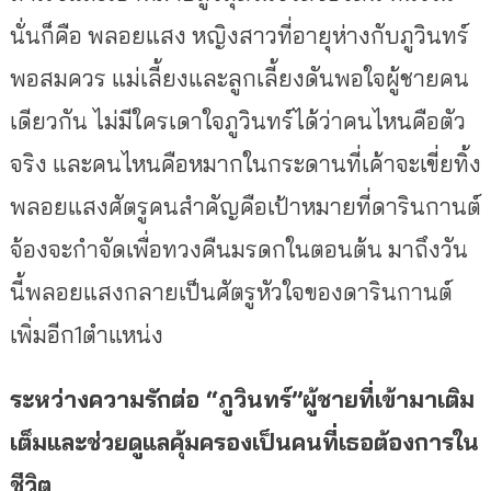
นั่นก็คือ พลอยแสง หญิงสาวที่อายุห่างกับภูวินทร์
พอสมควร แม่เลี้ยงและลูกเลี้ยงดันพอใจผู้ชายคน
เดียวกัน ไม่มีใครเดาใจภูวินทร์ได้ว่าคนไหนคือตัว
จริง และคนไหนคือหมากในกระดานที่เค้าจะเขี่ยทิ้ง
พลอยแสงศัตรูคนสำคัญคือเป้าหมายที่ดารินกานต์
จ้องจะกำจัดเพื่อทวงคืนมรดกในตอนต้น มาถึงวัน
นี้พลอยแสงกลายเป็นศัตรูหัวใจของดารินกานต์
เพิ่มอีก1ตำแหน่ง
ระหว่างความรักต่อ “ภูวินทร์”ผู้ชายที่เข้ามาเติม
เต็มและช่วยดูแลคุ้มครองเป็นคนที่เธอต้องการใน
ชีวิต