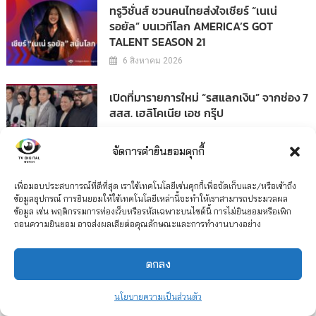
ทรูวิชั่นส์ ชวนคนไทยส่งใจเชียร์ “เนเน่
รอยัล” บนเวทีโลก AMERICA’S GOT
TALENT SEASON 21
6 สิงหาคม 2026
เปิดที่มารายการใหม่ “รสแลกเงิน” จากช่อง 7
สสส. เฮลิโคเนีย เอช กรุ๊ป
3 สิงหาคม 2026
จัดการคำยินยอมคุกกี้
ย้อนดู แดง ไบเล่ย์ 4 เวอร์ชั่น หนัง ละคร
เพื่อมอบประสบการณ์ที่ดีที่สุด เราใช้เทคโนโลยีเช่นคุกกี้เพื่อจัดเก็บและ/หรือเข้าถึง
เพลง และซีรีส์
ข้อมูลอุปกรณ์ การยินยอมให้ใช้เทคโนโลยีเหล่านี้จะทำให้เราสามารถประมวลผล
ข้อมูล เช่น พฤติกรรมการท่องเว็บหรือรหัสเฉพาะบนไซต์นี้ การไม่ยินยอมหรือเพิก
31 กรกฎาคม 2026
ถอนความยินยอม อาจส่งผลเสียต่อคุณลักษณะและการทำงานบางอย่าง
ตกลง
เพจ : TV DIGITAL WATCH
นโยบายความเป็นส่วนตัว