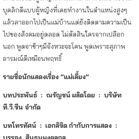
บุคลิกดีแบบผู้หญิงที่เคยทำงานในตำแหน่งสูงๆ
แล้วลาออกไปเป็นแม่บ้านแต่ยังติดตามความเป็น
ไปของสังคมอยู่ตลอด ไม่ตัดสินใครจากเปลือก
นอก พูดจาช้าๆมีจังหวะจะโคน พูดเพราะสุภาพ
อารมณ์ดีเหมือนพฤทธิ์
รายชื่อนักแสดงเรื่อง
“แม่เลี้ยง”
บทประพันธ์ : ณรัญชน์
ผลิตโดย : บริษัท
ที.วี.ซีน จำกัด
บทโทรทัศน์ : เอกลิขิต
กำกับการแสดง :
บรรจง สินธนมงคลกุล