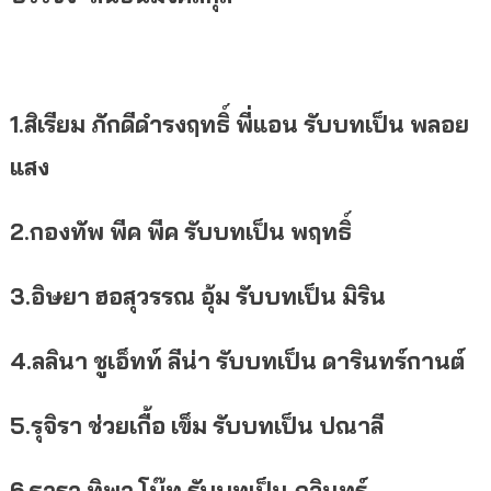
1.สิเรียม
ภักดีดำรงฤทธิ์
พี่แอน
รับบทเป็น
พลอย
แสง
2.กองทัพ
พีค
พีค
รับบทเป็น
พฤทธิ์
3.อิษยา
ฮอสุวรรณ
อุ้ม
รับบทเป็น
มิริน
4.ลลินา
ชูเอ็ทท์
ลีน่า
รับบทเป็น
ดารินทร์กานต์
5.รุจิรา
ช่วยเกื้อ
เข็ม
รับบทเป็น
ปณาลี
6.ธารา
ทิพา
โบ๊ท
รับบทเป็น
ภูวินทร์