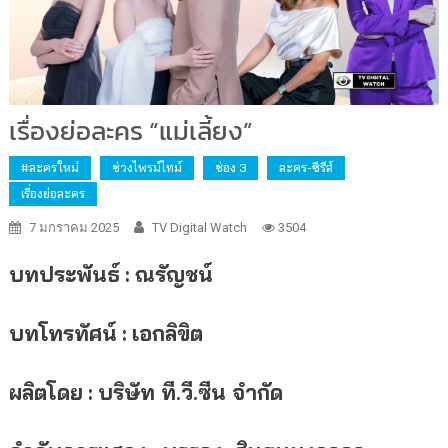
เรื่องย่อละคร “แม่เลี้ยง”
#ละครใหม่
ช่วงไพรม์ไทม์
ช่อง 3
ละคร-ซีรีส์
เรื่องย่อละคร
7 มกราคม 2025
TV Digital Watch
3504
บทประพันธ์
:
ณรัญชน์
บทโทรทัศน์
:
เอกลิขิต
ผลิตโดย
:
บริษัท ที.วี.ซีน จำกัด