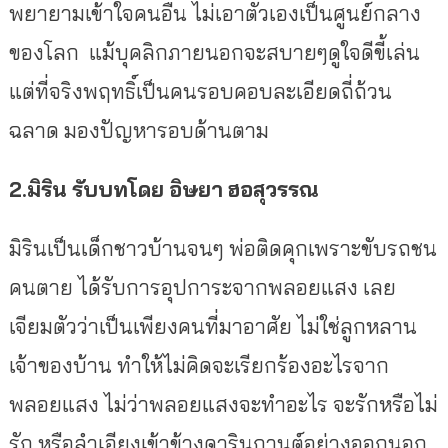
พยายามเข้าใจคนอื่น ไม่เอาตัวเองเป็นศูนย์กลาง
ของโลก แม้บุคลิกภายนอกจะสบายๆดูใจดีขี้เล่น
แต่ที่จริงพฤทธิ์เป็นคนรอบคอบละเอียดถี่ถ้วน
ฉลาด มองปัญหารอบด้านตาม
2.มิริน
รับบทโดย
อิษยา
ฮอสุวรรณ
มิรินเป็นเด็กชาวบ้านจนๆ พ่อติดคุกเพราะขับรถชน
คนตาย ได้รับการอุปการะจากพลอยแสง เลย
เจียมตัวว่าเป็นเพียงคนที่มาอาศัย ไม่ใช่ลูกหลาน
เจ้าของบ้าน ทำให้ไม่คิดจะเรียกร้องอะไรจาก
พลอยแสง ไม่ว่าพลอยแสงจะทำอะไร จะรักหรือไม่
รัก หรือลำเอียงเข้าข้างดารินกานต์อย่างออกนอก