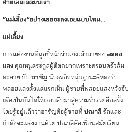
สายเผ็ดเด็ดยันเงา
“แม่เลี้ยง”อย่างเธอจะลงเอยแบบไหน…
แม่
เลี้ยง
การแต่งงานที่ถูกชี้หน้าว่าแย่งเค้ามาของ
พลอย
แสง
คุณหนูตระกูลผู้ดีตกยากเพราะครอบครัวล้ม
ละลาย กับ
อารัญ
นักธุรกิจหนุ่มฐานะดีหลงรัก
พลอยแสงตั้งแต่แรกเห็น ผู้ชายที่พลอยแสงหวังจับ
เพื่อเป็นบันไดให้เธอกลับมาสู่ความร่ำรวยอีกครั้ง
โดยรู้อยู่แล้วว่าอารัญคือผู้ชายที่
ปณาลี
รักและ
กำลังจะแต่งงานด้วย
ปณาลีคือเพื่อนสมัยเรียน