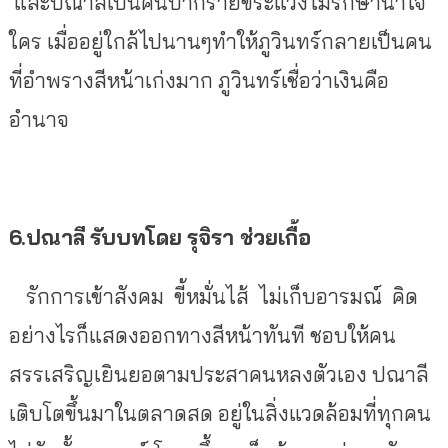
และปณาลีเป็นคนปากร้ายขี้ระแวงไม่รักษาน้ำใจ
ใคร เมื่ออยู่ใกล้ไปนานๆทำให้ภูวินทร์กลายเป็นคน
ที่อำพรางสีหน้าเก่งมาก ภูวินทร์เชื่อว่าเงินคือ
อำนาจ
6.ปณาลี
รับบทโดย
รุจิรา ช่วยเกื้อ
รักการเข้าสังคม ขี้หมั่นไส้ ไม่เก็บอารมณ์ คิด
อย่างไรก็แสดงออกทางสีหน้าทันที ชอบให้คน
สรรเสริญเยินยอตามประสาคนหลงตัวเอง ปณาลี
เติบโตขึ้นมาในตลาดสด อยู่ในสิ่งแวดล้อมที่ทุกคน