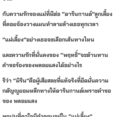
กับความรักของแม่ที่มีต่อ “ดารินกานต์”ลูกเลี้ยง
ที่คอยจ้องวางแผนทำลายล้างเธอทุกเวลา
“แม่เลี้ยง”อย่างเธอจะเลือกเส้นทางไหน
และความรักที่มั่นคงของ “พฤทธิ์”จะต้านทาน
คำขอร้องของพลอยแสงได้อย่างไร
รึว่า “มิริน”คือผู้เสียสละที่แท้จริงที่ยึดมั่นความ
กตัญญูยอมหลีกทางให้ดารินกานต์เพราะคำขอ
ของ พลอยแสง
ทุกปมที่คาใจมีคำตอบอยู่ใน
“แม่เลี้ยง”