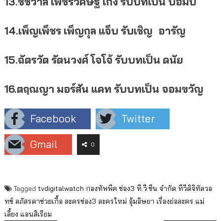
13.ชัชวาล
เพชรวิศิษฐ์
เก่ง
รับบทเป็น
บอมบ์
14.เพ็ญเพ็ชร
เพ็ญกุล
แจ็บ
รับเชิญ
อารัญ
15.ฉัตรวัต
รัตนวงศ์
โจโจ้
รับบทเป็น
ดนัย
16.ตฤณญา
มอร์สัน
แคท
รับบทเป็น
จอมขวัญ
Facebook
Twitter
Gmail
0
Tagged
tvdigitalwatch
กองทัพพีค
ช่อง3
ที.วี.ซีน จำกัด
ทีวีดิจิทัลวอ
ทช์
ลภัสรดาช่วยเกื้อ
ละครข่อง3
ละครใหม่
อุ้มอิษยา
เรื่องย่อละคร
แม่
เลี้ยง
แอนสิเรียม