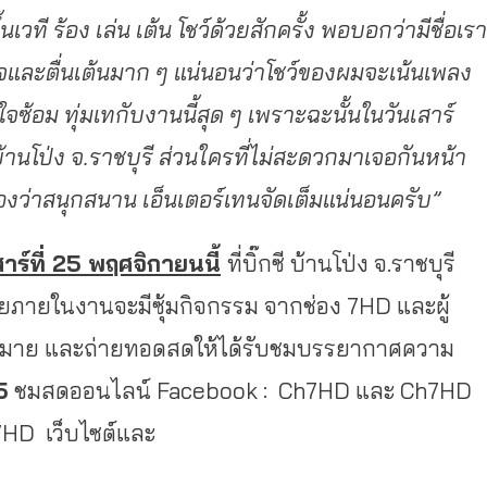
ี ร้อง เล่น เต้น โชว์ด้วยสักครั้ง พอบอกว่ามีชื่อเรา
ใจและตื่นเต้นมาก ๆ แน่นอนว่าโชว์ของผมจะเน้นเพลง
จซ้อม ทุ่มเทกับงานนี้สุด ๆ เพราะฉะนั้นในวันเสาร์
 บ้านโป่ง จ.ราชบุรี ส่วนใครที่ไม่สะดวกมาเจอกันหน้า
รองว่าสนุกสนาน เอ็นเตอร์เทนจัดเต็มแน่นอนครับ”
าร์ที่
2
5 พฤศจิกายนนี้
ที่บิ๊กซี บ้านโป่ง จ.ราชบุรี
โดยภายในงานจะมีซุ้มกิจกรรม จากช่อง 7HD และผู้
มากมาย และถ่ายทอดสดให้ได้รับชมบรรยากาศความ
5
ชมสดออนไลน์ Facebook : Ch7HD และ Ch7HD
7HD เว็บไซต์และ