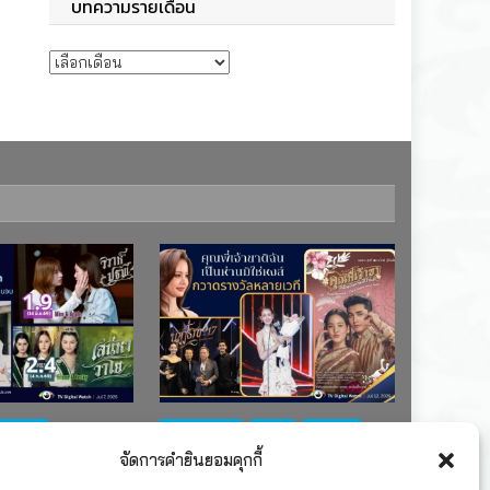
บทความรายเดือน
บทความรายเดือน
ช่อง 7
#ละครใหม่
TV
ช่อง 3
จัดการคำยินยอมคุกกี้
เรตติงละคร
รางวัล
ละคร-ซีรีส์