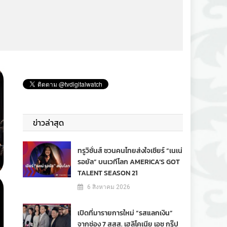
ข่าวล่าสุด
ทรูวิชั่นส์ ชวนคนไทยส่งใจเชียร์ “เนเน่
รอยัล” บนเวทีโลก AMERICA’S GOT
TALENT SEASON 21
6 สิงหาคม 2026
เปิดที่มารายการใหม่ “รสแลกเงิน”
จากช่อง 7 สสส. เฮลิโคเนีย เอช กรุ๊ป