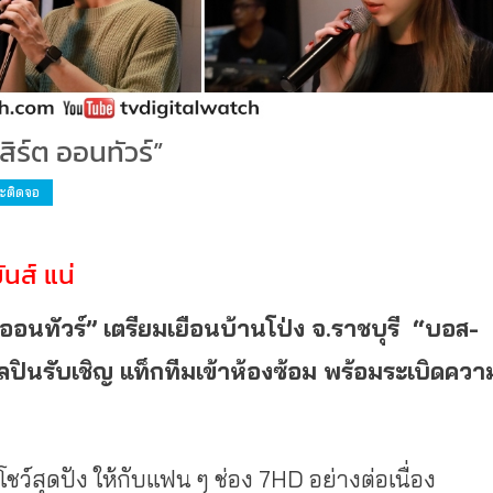
สิร์ต ออนทัวร์”
ะติดจอ
นส์ แน่
 ออนทัวร์” เตรียมเยือนบ้านโป่ง จ
.ราชบุรี
“บอส-
ปินรับเชิญ แท็กทีมเข้าห้องซ้อม พร้อมระเบิดควา
ว์สุดปัง ให้กับแฟน ๆ ช่อง 7HD อย่างต่อเนื่อง