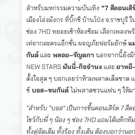
สำหรับมหกรรมความบันเทิง
“7
สีคอนเสิร
เมืองโอ่งมังกร ที่บิ๊กซี บ้านโป่ง จ.ราชบุรี
ช่อง 7HD ทยอยเข้าห้องซ้อม เลือกเพลงพร
เท่จากละครแอ็กชั่น ผจญภัยฟอร์มยักษ์
แม
กันต์
และ
พลอย
–
รัญดภา
นอกจากนี้ยังมี
NEW STARS
มันนี่-กิจจำนง
และ
ยาหยี
ตั้งใจสุด ๆ บอกเลยว่าห้ามพลาดเด็ดขาด 
ซ์
บอส
–
ชนกันต์
ไม่พลาดชวนแฟน ๆ ให้มา
“สำหรับ “บอส” เป็นการขึ้นคอนเสิร์ต
7 สีค
โชว์กับพี่ ๆ น้อง ๆ ช่อง 7HD แถมได้แท็กท
ทั้งคู่จัดเต็ม ทั้งร้อง ทั้งเต้น ต้องบอกว่