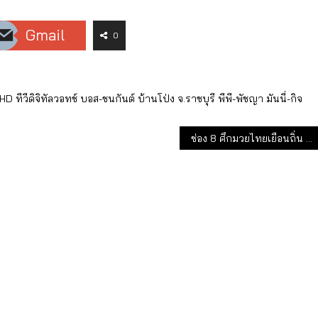
Gmail
0
7HD
ทีวีดิจิทัลวอทช์
บอส-ชนกันต์
บ้านโป่ง จ.ราชบุรี
พีพี-พัชญา
มันนี่-กิจ
ช่อง 8 ศึกมวยไทยเยือนถิ่น จับมือ Legend Fighting Championships!!