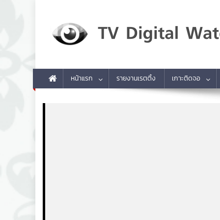
Skip to content
TV Digital Watch
เกาะติดทีวีและออนไลน์ รายงานเรตติ้ง
หน้าแรก
รายงานเรตติ้ง
เกาะติดจอ