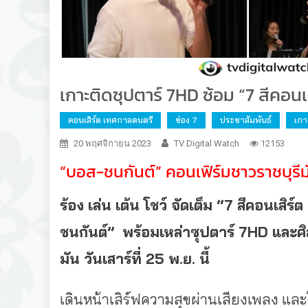
เกาะติดซุปตาร์ 7HD ซ้อม “7 สีคอนเ
คอนเสิร์ต เทศกาลดนตรี
ช่อง 7
ประชาสัมพันธ์
เกา
20 พฤศจิกายน 2023
TV Digital Watch
12153
“บอส-ชนกันต์” คอนเฟิร์มชาวราชบุรีมั
ร้อง เล่น เต้น โชว์ จัดเต็ม “
7
สีคอนเสิร์ต
ชนกันต์
” พร้อมเหล่าซุปตาร์
7HD และศิล
มัน
วันเสาร์ที่
25 พ.ย. นี้
เดินหน้าเสิร์ฟความสุขผ่านเสียงเพลง และโช