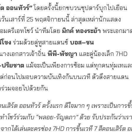
์ต ออนทัวร์”
โดยครั้งนี้ยกขบวนซุปตาร์บุกไปเยือน
 ในวันเสาร์ที่ 25 พฤศจิกายนนี้ ล่าสุดเหล่านักแสดง
้อมครีเอทโชว์ นำทีมโดย
มิกค์ ทองระย้า
พระเอกมา
่โขง
ร่วมด้วยคู่หูสายแดนซ์
บอส
–
ชน
นางเอกสาวเจ้าถิ่น
พีพี-พัชญา
และคู่น้องเล็ก 7HD
–
ปริยชาต
แม้จะเป็นเพียงการซ้อม แต่ทุกคนทุ่มเทแล
แต่ก่อนไปมอบความบันเทิงกันบนเวที ตัวตึงสายแดน
ร่วมจอยไปด้วยกัน
อนเสิร์ต ออนทัวร์ ครั้งแรก ดีใจมาก ๆ เพราะเป็นการขึ
ีมทำโชว์ร่วมกับ “พลอย-รัญดภา” ด้วย รับประกันว่าเร
านอกจากได้เล่นละครช่อง 7HD การขึ้นเวที 7 สีคอนเสิร์ต อ