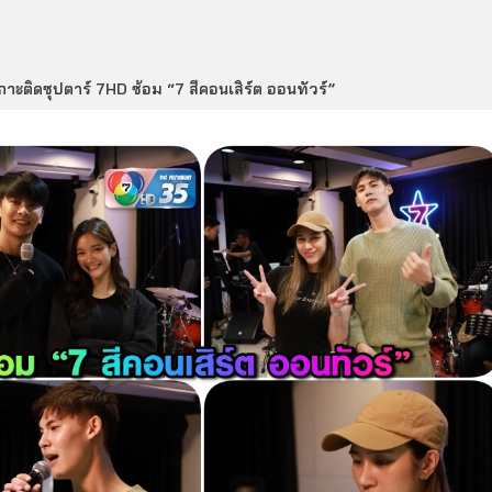
กาะติดซุปตาร์ 7HD ซ้อม “7 สีคอนเสิร์ต ออนทัวร์”