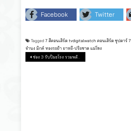
Facebook
Twitter
Tagged
7 สีคอนเสิร์ต
tvdigitalwatch
คอนเสิร์ต
ซุปตาร์ 
จำนง
มิกค์ ทองระย้า
ยาหยี-ปริยชาต
แม่โขง
แนะแนวเรื่อง
ช่อง 3 รับปีมะโรง รวมพลังนักแสดงกว่า 50 ชีวิต ถ่ายแฟชั่นปฏิทินปีใหม่ 2567