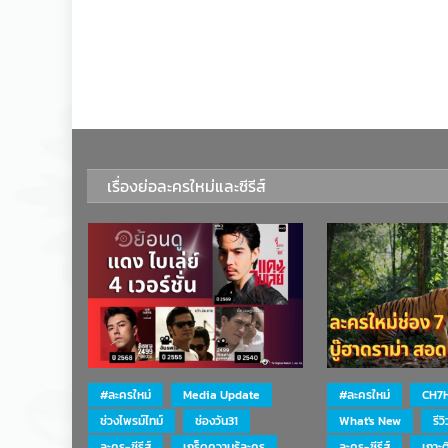
เรื่องย่อละครใหม่และซีรีส์
#ละครใหม่
Media Update
#ละครใหม่
CH7
ช่วงไพรม์ไทม์
ช่องวัน31
What's New
รีว
ละคร-ซีรีส์
เกร็ดความรู้ละคร
ละคร-ซีรีส์
เกาะ