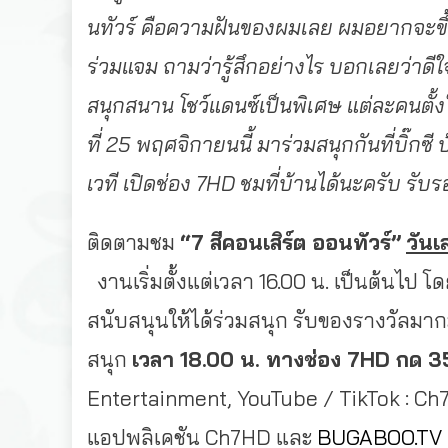
นทัวร์ คือความฝันของผมเลย ผมอยากจะขึ้นเวท
ร่วมแจม ถามว่ารู้สึกอย่างไร บอกเลยว่าดี
สนุกสนาน โชว์แดนซ์เป็นพิเศษ แต่ละคนตั้งใ
ที่ 25 พฤศจิกายนนี้ มาร่วมสนุกกันที่บิ๊กซี
เวที เปิดช่อง 7HD ชมที่บ้านได้นะครับ รับ
ติดตามชม
“
7
สีคอนเสิร์ต ออนทัวร์”
วันเส
งานเริ่มตั้งแต่เวลา 16.00 น. เป็นต้นไป 
สนับสนุนให้ได้ร่วมสนุก รับของรางวัล
สนุก
เวลา
18.00
น
.
ทางช่อง
7HD
กด
3
Entertainment, YouTube / TikTok : Ch
แอปพลิเคชัน Ch7HD และ
BUGABOO.TV