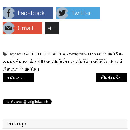
Facebook
Twitter
Gmail
0
Tagged
BATTLE OF THE ALPHAS
tvdigitalwatch
คนรักสัตว์
จีน-
เฌอตินท์นารา
ช่อง 7HD
ทาสสัตว์เลี้ยง
ทาสสัตว์โลก
ทีวีดิจิทัล
สารคดี
เพื่อน(น่า)รักสัตว์โลก
แนะแนวเรื่อง
คัมแบคเต็มวงในรอบ 9 ปี “โปงลางสะออน” ชวนแฟนอีสานม่วนอิหลี
เปิดผัง ครึ่งปีหลังช่องเวิร์คพอยท์ 23 ลุยสู้ศึกไพรม์ไทม์
ข่าวล่าสุด