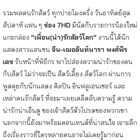
รวมพลคนรักสัตว์ ทุกบ่ายโมงครึ่ง วันอาทิตย์สุด
สัปดาห์ แฟน ๆ
ช่อง
7HD
มีนัดกับรายการน้องใหม่
แกะกล่อง
“เพื่อน(น่า)รักสัตว์โลก”
งานนี้ได้นัก
แสดงสาวแสนซน
จีน-เฌอตินท์นารา พงศ์พีร
เดช
รับหน้าที่พิธีกร พาไปส่องความน่ารักของคน
กับสัตว์ ไม่ว่าจะเป็น สัตว์เลี้ยง สัตว์โลก ผ่านการ
พูดคุยกับนักแสดง ศิลปิน อินฟลูเอนเซอร์ และ
เหล่าคนรักสัตว์ ที่จะมาเผยเคล็ดลับความรู้ ความ
น่ารักน่าเอ็นดู ของเจ้าสัตว์ตัวโปรดของพวกเขา
นอกจากนี้ยังมาพร้อมคอนเทนต์ที่น่าสนใจ เจาะลึก
ถึงเรื่องราวที่ใครหลายคนอาจไม่เคยรู้มาก่อน