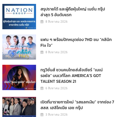
สรุปรายได้ และผู้ถือหุ้นใหญ่ เนชั่น กรุ๊ป
ล่าสุด 5 อันดับแรก
8 สิงหาคม 2026
แฟน ๆ พร้อมปักหมุดช่อง 7HD ชม “คลินิก
Fix ใจ”
8 สิงหาคม 2026
ทรูวิชั่นส์ ชวนคนไทยส่งใจเชียร์ “เนเน่
รอยัล” บนเวทีโลก AMERICA’S GOT
TALENT SEASON 21
6 สิงหาคม 2026
เปิดที่มารายการใหม่ “รสแลกเงิน” จากช่อง 7
สสส. เฮลิโคเนีย เอช กรุ๊ป
3 สิงหาคม 2026