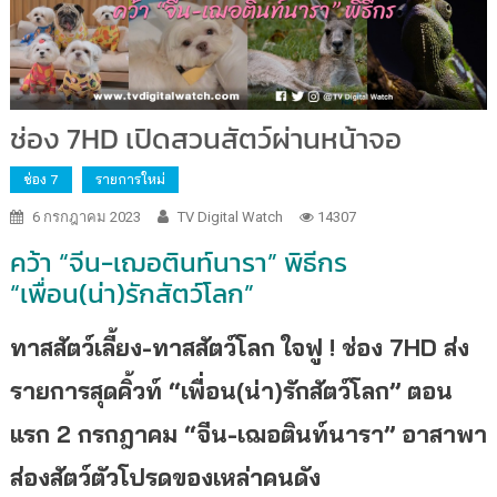
ช่อง 7HD เปิดสวนสัตว์ผ่านหน้าจอ
ช่อง 7
รายการใหม่
6 กรกฎาคม 2023
TV Digital Watch
14307
คว้า “จีน-เฌอตินท์นารา” พิธีกร
“เพื่อน(น่า)รักสัตว์โลก”
ทาสสัตว์เลี้ยง-ทาสสัตว์โลก ใจฟู
! ช่อง 7HD ส่ง
รายการสุดคิ้วท์ “เพื่อน(น่า)รักสัตว์โลก” ตอน
แรก 2 กรกฎาคม “จีน-เฌอตินท์นารา” อาสาพา
ส่องสัตว์ตัวโปรดของเหล่าคนดัง