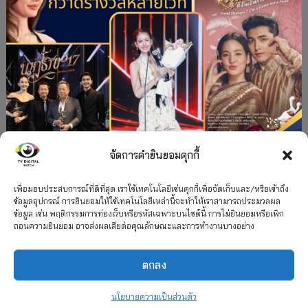
จัดการคำยินยอมคุกกี้
#ละครใหม่
TV
ช่อง 3
รางวัล
ละคร-ซีรีส์
”คุณพี่เจ้าขาดิฉันเป็นห่านมิใช่หงส์” กวาดรางวัล
เพื่อมอบประสบการณ์ที่ดีที่สุด เราใช้เทคโนโลยีเช่นคุกกี้เพื่อจัดเก็บและ/หรือเข้าถึง
ข้อมูลอุปกรณ์ การยินยอมให้ใช้เทคโนโลยีเหล่านี้จะทำให้เราสามารถประมวลผล
เพียบ จาก 8 เวที
ข้อมูล เช่น พฤติกรรมการท่องเว็บหรือรหัสเฉพาะบนไซต์นี้ การไม่ยินยอมหรือเพิก
ถอนความยินยอม อาจส่งผลเสียต่อคุณลักษณะและการทำงานบางอย่าง
12 กรกฎาคม 2026
ตกลง
2026 TV Digital Watch All Rights Reserved.
TV Digital Watch ทีวีดิจิทัลวอทช์
ติดต่อ
นโยบายความเป็นส่วนตัว
นโยบายความเป็นส่วนตัว
รวมเรตติ้ง 2018-2022
สื่อวีดิทัศน์
เกี่ยวกับเรา