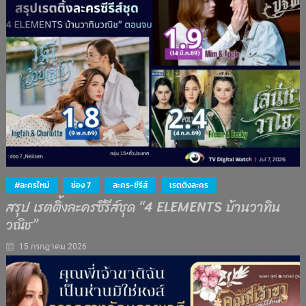
#ละครใหม่
ช่อง 7
ละคร-ซีรีส์
เรตติงละคร
สรุป เรตติ้งละครซีรีส์ชุด “4 ELEMENTS บ้านวาทิน
วณิช”
15 กรกฎาคม 2026