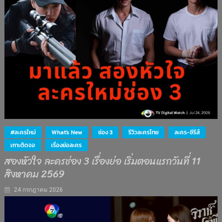
#ละครใหม่
What's New
ช่อง 3
รีวิวละครไทย
ละคร-ซีรีส์
เกาะติดจอ
เรื่องย่อละคร
สองหัวใจ ละครช่อง 3 เรื่องย่อ เริ่มตอนแรกวันที่ 11
สิงหาคม 2569
24 กรกฎาคม 2026