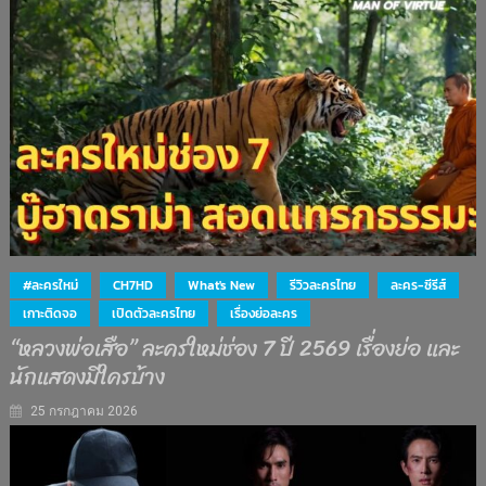
#ละครใหม่
CH7HD
What's New
รีวิวละครไทย
ละคร-ซีรีส์
เกาะติดจอ
เปิดตัวละครไทย
เรื่องย่อละคร
“หลวงพ่อเสือ” ละครใหม่ช่อง 7 ปี 2569 เรื่องย่อ และ
นักแสดงมีใครบ้าง
25 กรกฎาคม 2026