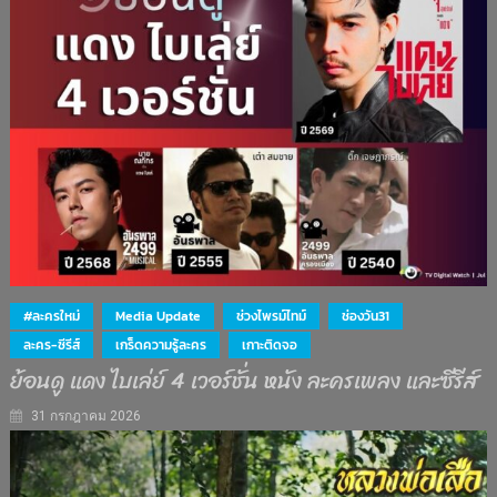
#ละครใหม่
Media Update
ช่วงไพรม์ไทม์
ช่องวัน31
ละคร-ซีรีส์
เกร็ดความรู้ละคร
เกาะติดจอ
ย้อนดู แดง ไบเล่ย์ 4 เวอร์ชั่น หนัง ละครเพลง และซีรีส์
31 กรกฎาคม 2026