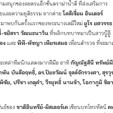
สนุกของละครแอ็กชั่นดราม่าน้ำดี ที่ส่งเสริมการ
ายและความยุติธรรม จากค่าย
โคลีเซี่ยม อินเตอร์
มาพบกันครั้งแรกของพระนางเคมีใหม่
ยูโร ยศวรรธ
่
-ชยิสรา วัฒนะนาวิน
ที่พลิกบทบาทมาเป็นสาวบู๊สู้
รจง
และ
พีพี
-พัชญา เพียรเสมอ
เพื่อนตำรวจ ที่จะมา
ะเหล่าทีมนักแสดงมากฝีมือ อาทิ
กัญณัฐสินี ทรัพย์มี
ัน บันลือฤทธิ์, ดร
.ปิยะวัฒน์ จุลล์จักรวงศา, สุรวุ
ิชัย, ปรีชา เกตุคำ,
วีรยุทธิ์ นานช้า, โอภาภูมิ ชิต
ันธ์ของ
ชาติอินทรีย์-มิสเตอร์เค
เขียนบทโทรทัศน์
ค