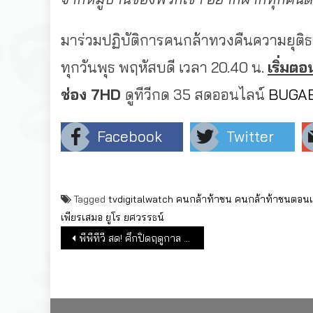
มาร่วมปฏิบัติการคนกล้าทวงคืนความยุต
ทุกวันพุธ พฤหัสบดี เวลา 20.40 น.
เริ่มต
ช่อง
7HD
ดูทีวีกด 35 สดออนไลน์
BUGAB
Facebook
Twitter
Tagged
tvdigitalwatch
คนกล้าท้าชน
คนกล้าท้าชนตอน
เพียรเสมอ
ยูโร ยศวรรธน์
แนะแนวเรื่อง
พีพีทีวี สด! ศึกปิดฤดูกาล เชียร์ เลเวอร์คูเซ่น แชมป์ไร้พ่าย ชน เอาก์สบวร์ก