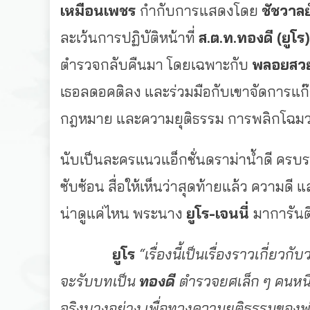
เหมือนเพชร
กำกับการแสดงโดย
ชัชวาลย
ละเว้นการปฏิบัติหน้าที่
ส.ต.ท.
ทองดี (ยูโร)
ตำรวจกลับคืนมา โดยเฉพาะกับ
พลอยสวย 
เธอลดอคติลง และร่วมมือกับเขาจัดการแก๊ง
กฎหมาย และความยุติธรรม การพลิกโฉมวงการส
นับเป็นละครแนวแอ็กชั่นดราม่าน้ำดี ครบร
ซับซ้อน สื่อให้เห็นว่าสุดท้ายแล้ว ความ
น่าดูแค่ไหน พระนาง
ยูโร
-เจนนี่
มาการันตี
ยูโร
“เรื่องนี้เป็นเรื่องราวเกี่ยวก
จะรับบทเป็น
ทองดี
ตำรวจยศเล็ก ๆ คนหนึ
จริงบางอย่าง เพื่อทวงความยุติธรรมของพ่อ