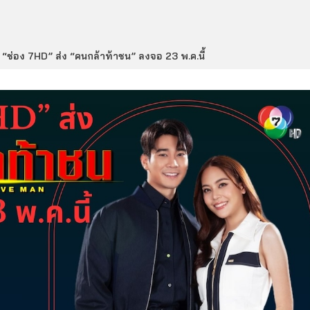
“ช่อง 7HD” ส่ง “คนกล้าท้าชน” ลงจอ 23 พ.ค.นี้