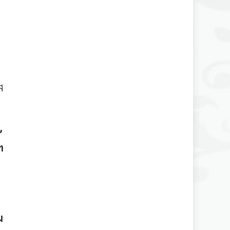
ส
,
ฑ
า
ม