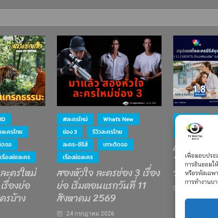
HD
#ละครใหม่
What's New
#ละครใหม่
ิวละครไทย
ช่อง 3
รีวิวละครไทย
ละคร-ซีรีส์
สรุป เรตติ้ง
ติดจอ
ละคร-ซีรีส์
เกาะติดจอ
“4 ELEMEN
เพื่อมอบประสบ
เรื่องย่อละคร
เรื่องย่อละคร
การยินยอมให้
 ละครใหม่
สองหัวใจ ละครช่อง 3 เรื่อง
วณิช”
หรือรหัสเฉพ
เรื่องย่อ
ย่อ เริ่มตอนแรกวันที่ 11
การทำงานบา
15 กรกฎาคม 
ครบ้าง
สิงหาคม 2569
24 กรกฎาคม 2026