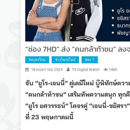
“ช่อง 7HD” ส่ง “คนกล้าท้าชน” ลงจอ
#ละครใหม่
ช่วงไพรม์ไทม์
ช่อง 7
18 พฤษภาคม 2024
TV Digital Watch
1484
จับ “ยูโร
-เจนนี่” คู่เคมีใหม่ บู๊พิทักษ์ควา
“คนกล้าท้าชน” เสริมทัพความสนุก ทุกคื
“ยูโร ยศวรรธน์” โคจรคู่ “เจนนี่-ชยิสรา”
ที่ 23 พฤษภาคมนี้