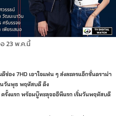
 23 พ.ค.นี้
มดี
ช่อง
7HD เอาใจแฟน ๆ ส่งละครแอ็กชั่นดราม่า
นวันพุธ พฤหัสบดี ดึง
 ครั้งแรก พร้อมบู๊ทะลุจออีพีแรก เริ่มวันพฤหัสบดี