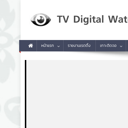
Skip to content
TV Digital Watch
เกาะติดทีวีและออนไลน์ รายงานเรตติ้ง
หน้าแรก
รายงานเรตติ้ง
เกาะติดจอ