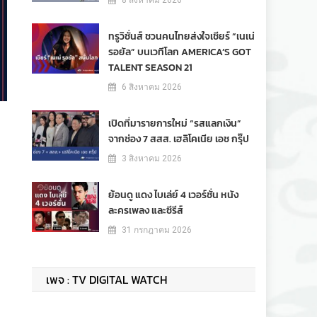
8 สิงหาคม 2026
ทรูวิชั่นส์ ชวนคนไทยส่งใจเชียร์ “เนเน่
รอยัล” บนเวทีโลก AMERICA’S GOT
TALENT SEASON 21
6 สิงหาคม 2026
เปิดที่มารายการใหม่ “รสแลกเงิน”
จากช่อง 7 สสส. เฮลิโคเนีย เอช กรุ๊ป
3 สิงหาคม 2026
ย้อนดู แดง ไบเล่ย์ 4 เวอร์ชั่น หนัง
ละครเพลง และซีรีส์
31 กรกฎาคม 2026
เพจ : TV DIGITAL WATCH