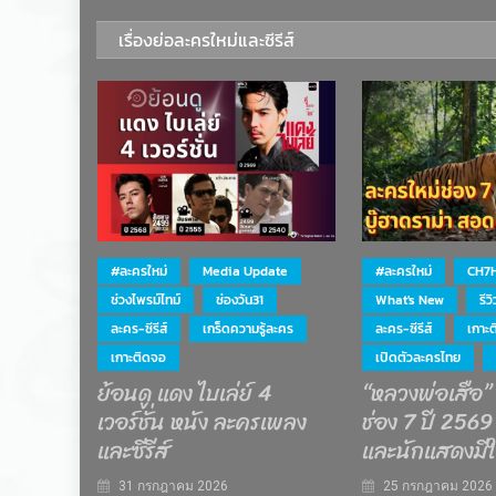
เรื่องย่อละครใหม่และซีรีส์
#ละครใหม่
Media Update
#ละครใหม่
CH7
ช่วงไพรม์ไทม์
ช่องวัน31
What's New
รีว
ละคร-ซีรีส์
เกร็ดความรู้ละคร
ละคร-ซีรีส์
เกาะ
เกาะติดจอ
เปิดตัวละครไทย
ย้อนดู แดง ไบเล่ย์ 4
“หลวงพ่อเสือ”
เวอร์ชั่น หนัง ละครเพลง
ช่อง 7 ปี 2569 
และซีรีส์
และนักแสดงมีใ
31 กรกฎาคม 2026
25 กรกฎาคม 2026