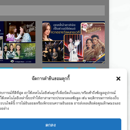
ช่อง 7
#ละครใหม่
TV
ช่อง 3
จัดการคำยินยอมคุกกี้
เรตติงละคร
รางวัล
ละคร-ซีรีส์
ละครซีรีส์ชุด
”คุณพี่เจ้าขาดิฉันเป็น
TS บ้านวาทิน
ห่านมิใช่หงส์” กวาดรางวัล
การณ์ที่ดีที่สุด เราใช้เทคโนโลยีเช่นคุกกี้เพื่อจัดเก็บและ/หรือเข้าถึงข้อมูลอุปกรณ์
ใช้เทคโนโลยีเหล่านี้จะทำให้เราสามารถประมวลผลข้อมูล เช่น พฤติกรรมการท่องเว็บ
เพียบ จาก 8 เวที
าะบนไซต์นี้ การไม่ยินยอมหรือเพิกถอนความยินยอม อาจส่งผลเสียต่อคุณลักษณะและ
งอย่าง
2026
12 กรกฎาคม 2026
ตกลง