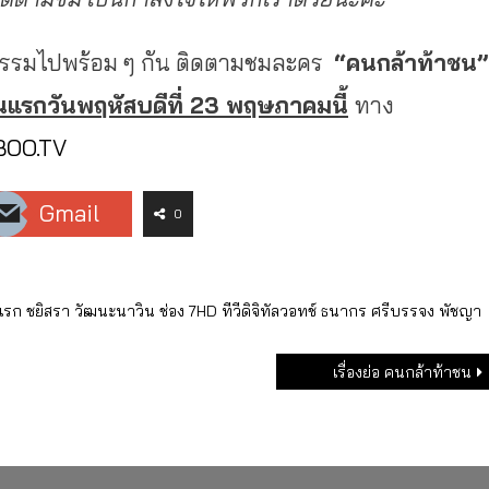
ิธรรมไปพร้อม ๆ กัน ติดตามชมละคร
“คนกล้าท้าชน”
อนแรกวันพฤหัสบดีที่
23 พฤษภาคมนี้
ทาง
OO.TV
Gmail
0
แรก
ชยิสรา วัฒนะนาวิน
ช่อง 7HD
ทีวีดิจิทัลวอทช์
ธนากร ศรีบรรจง
พัชญา
เรื่องย่อ คนกล้าท้าชน