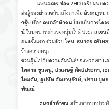
แฟนละคร
ช่อง
7HD
เตรียมพบความ
ต่อสู้ของตำรวจกับแก๊งมาเฟีย ด้วยกฎหม
กรุ๊ป
เรื่อง
คนกล้าท้าชน
โดยเป็นการโคจร
น์
ในบทบาทตำรวจหนุ่มน้ำดี ประกบ
เจนนี
คนครั้งแรก ร่วมด้วย
โหน
-ธนากร ศรีบร
ร้างความสนุก
ชวนลุ้นไปกับความสัมพันธ์ของพวกเขา แล
ไพศาล ขุนหนู, ปรเมษฐ์ ศิลปประภา, เอกพ
ไหมกัน, ฐปนัท สัตยานุรักษ์, ปราบ ยุทธพ
พัณณ์
คนกล้าท้าชน
สร้างจากบทประพ