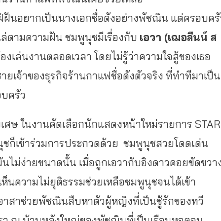
ฝ่ฝันอยากเป็นนางเอกชื่อดังอย่างพัชณิน แต่ครอบครั
ไล่ตามความฝัน ชมพูนุชมีเรื่องกับ
เอวา (เฌอลีนน์ ส
งเล่นงานตลอดเวลา โดยไม่รู้ว่าความใจสู้ของเธอ
ชายเจ้าของธุรกิจร้านกาแฟชื่อดังตัวจริง ที่ทำทีมาเป็น
รอบครัว
รพิเศษ ในงานคัดเลือกนักแสดงหน้าใหม่รายการ STAR
ูนุชก็เข้าร่วมการประกวดด้วย ชมพูนุชสวยโดดเด่น
มันไม่ง่ายขนาดนั้น เมื่อถูกเอวากับอิงดาวคอยขัดขวา
เห็นความไม่ยุติธรรมช่วยเหลือชมพูนุชจนได้เข้า
สาช่วยพัชณินสืบหาตัวผู้หญิงที่เป็นชู้รักของทวี
ูหรา ณ บ้านหลังใหญ่ของพัชณินที่เป็นเรือนหอตอน