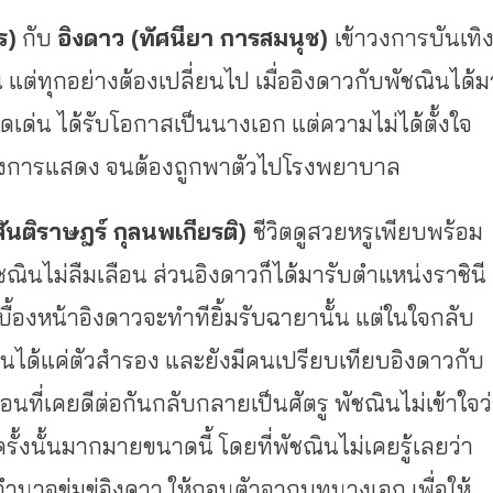
ร)
กับ
อิงดาว
(ทัศนียา การสมนุช)
เข้าวงการบันเทิ
 แต่ทุกอย่างต้องเปลี่ยนไป เมื่ออิงดาวกับพัชณินได้ม
เด่น ได้รับโอกาสเป็นนางเอก แต่ความไม่ได้ตั้งใจ
ว่างการแสดง จนต้องถูกพาตัวไปโรงพยาบาล
(สันติราษฎร์ กุลนพเกียรติ)
ชีวิตดูสวยหรูเพียบพร้อม
นไม่ลืมเลือน ส่วนอิงดาวก็ได้มารับตำแหน่งราชินี
ื้องหน้าอิงดาวจะทำทียิ้มรับฉายานั้น แต่ในใจกลับ
ป็นได้แค่ตัวสำรอง และยังมีคนเปรียบเทียบอิงดาวกับ
ื่อนที่เคยดีต่อกันกลับกลายเป็นศัตรู พัชณินไม่เข้าใจว
รั้งนั้นมากมายขนาดนี้ โดยที่พัชณินไม่เคยรู้เลยว่า
อำนาจข่มขู่อิงดาว ให้ถอนตัวจากบทนางเอก เพื่อให้