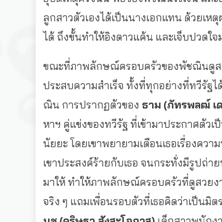
ลูกสาวตัวเองได้เป็นนางเอกแทน ด้วยเหต
ได้ ถึงขั้นทำให้อิงดาวแค้น และเจ็บปวดใจมาก
ขณะที่ภาพลักษณ์ครอบครัวของพัชณินดูสว
ประสบความสำเร็จ ทั้งที่ทุกอย่างที่ทวีรั
ณิน การปรากฏตัวของ
ธาม
(ภัทรพลฒ์ เ
หาฯ คู่แข่งของทวีรัฐ ที่เข้ามาประกาศตัว
นัยยะ โดยเขาพยายามเตือนเธอเรื่องความประ
เขาประสงค์ร้ายกับเธอ จนกระทั่งมีรูปถ่ายท
มาให้ ทำให้ภาพลักษณ์ครอบครัวที่ดูสวยงามเ
จริง ๆ แถมเพื่อนรอบตัวที่เธอคิดว่าเป็นมิ
นุช
(คริษฐา สังสะโอภาส)
เด็กสาวพนักงา