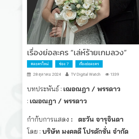
เรื่องย่อละคร “เล่ห์ร้ายเกมลวง”
#ละครใหม่
ช่อง 7
เรื่องย่อละคร
28 ตุลาคม 2024
TV Digital Watch
1339
บทประพันธ์ :
เฌอณฎา
/ พรรดาว
บ
:
เฌอณฎา
/ พรรดาว
กำกับการแสดง
: ตะวั
โดย :
บริษัท มงคลดี โปรดักชั่น จำกัด