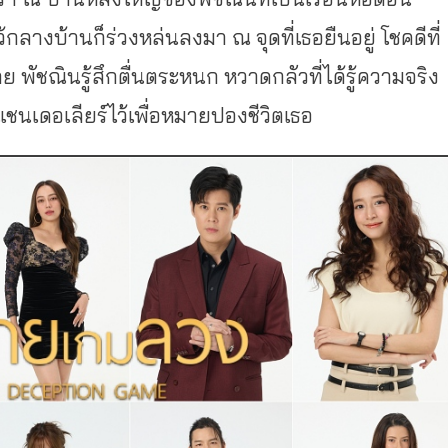
้กลางบ้านก็ร่วงหล่นลงมา ณ จุดที่เธอยืนอยู่ โชคดีที่
ย พัชณินรู้สึกตื่นตระหนก หวาดกลัวที่ได้รู้ความจริง
ยแชนเดอเลียร์ไว้เพื่อหมายปองชีวิตเธอ