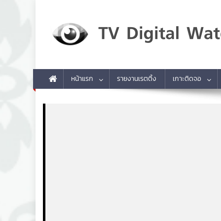
Skip to content
TV Digital Watch
เกาะติดทีวีและออนไลน์ รายงานเรตติ้ง
หน้าแรก
รายงานเรตติ้ง
เกาะติดจอ