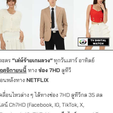
ในละคร
“เล่ห์ร้ายเกมลวง”
ทุกวันเสาร์ อาทิตย์
ฤศจิกายนนี้
ทาง
ช่อง
7HD
ดูทีวี
้อนหลังทาง
NETFLIX
่อนไหวต่าง ๆ ได้ทางช่อง 7HD ดูทีวีกด 35 สด
น์ Ch7HD (Facebook, IG, TikTok, X,