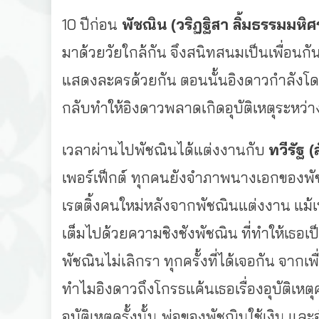
10 ปีก่อน
พัชณิน
(วริฏฐิสา ลิ้มธรรมมหิศ
มาด้วยวัยใกล้กัน จึงสนิทสนมเป็นเพื่อนกัน
แสดงละครด้วยกัน ตอนนั้นอิงดาวกำลังโดด
กลับทำให้อิงดาวพลาดเกิดอุบัติเหตุระห
เวลาผ่านไปพัชณินได้แต่งงานกับ
ทวีรัฐ 
เพอร์เฟ็กต์
ทุกคนยังจำภาพนางเอกของพัชณิ
เรตติ้งคนใหม่หลังจากพัชณินแต่งงาน แม้เบ
เต็มไปด้วยความชิงชังพัชณิน ที่ทำให้เธอเ
พัชณินไม่เลิกรา ทุกครั้งที่ได้เจอกัน จากเพ
ทำไมอิงดาวถึงโกรธแค้นเธอเรื่องอุบัติเหตุค
อุบัติเหตุครั้งนั้น
พ่อของพัชณินใช้เงิน และ