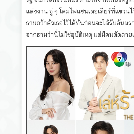
แต่งงาน จู่ ๆ โคมไฟแชนเดอเลียร์ที่แขวนไว
ธามคว้าตัวเธอไว้ได้ทันก่อนจะได้รับอันตรา
จากธามว่านี่ไม่ใช่อุบัติเหตุ แต่มีคนตัดสา