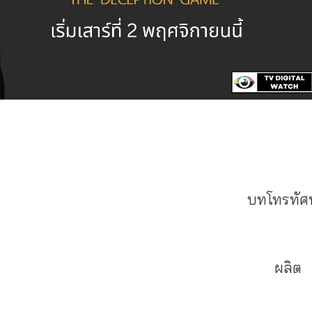
ทโทรทัศน
น จารุจินดา
ผลิต