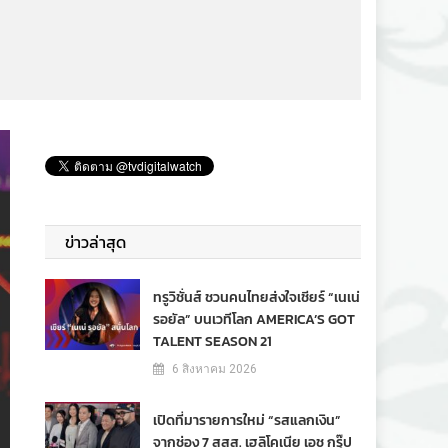
ข่าวล่าสุด
ทรูวิชั่นส์ ชวนคนไทยส่งใจเชียร์ “เนเน่
รอยัล” บนเวทีโลก AMERICA’S GOT
TALENT SEASON 21
6 สิงหาคม 2026
เปิดที่มารายการใหม่ “รสแลกเงิน”
จากช่อง 7 สสส. เฮลิโคเนีย เอช กรุ๊ป