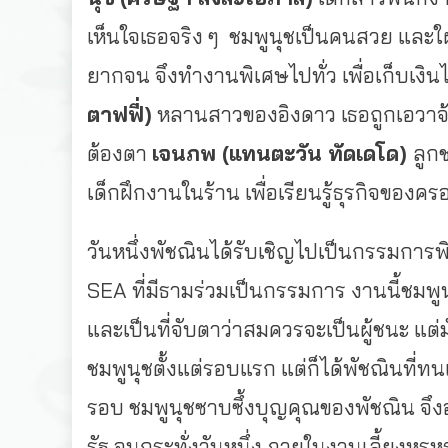
เห็นใจเธอจริง ๆ ชมพูนุชเป็นคนสวย และใ
ยากจน จึงทำงานพิเศษไปทั่ว เพื่อเก็บเงิน
ตาฟฟี่)
หลานสาวของอิงดาว เธอถูกเอวาจ้อ
ต้องตา
เจนภพ
(แทนตะวัน ทัดเดโด)
ลูก
เด็กฝึกงานในร้าน เพื่อเรียนรู้ธุรกิจของค
วันหนึ่งพัชณินได้รับเชิญไปเป็นกรรมกา
SEA ที่มีธามร่วมเป็นกรรมการ งานนี้ชมพ
และเป็นที่จับตาว่าสมควรจะเป็นผู้ชนะ แต่
ชมพูนุชตั้งแต่รอบแรก แต่ก็ได้พัชณินที่ทน
รอบ ชมพูนุชซาบซึ้งบุญคุณของพัชณิน จึงอา
รัฐ จนกระทั่งวันหนึ่ง ภายในงานเลี้ยงหร