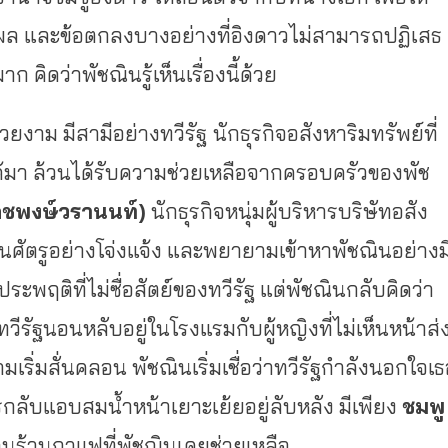
ุผล และข้อตกลงบางอย่างที่อิงดาวไม่สามารถปฏิเสธ
 คิดว่าพัชณินรู้เห็นเรื่องนี้ด้วย
ยงาม มีสามีอย่างทวีรัฐ
นักธุรกิจอสังหาริมทรัพย์ที่
ฐได้มา ล้วนได้รับความช่วยเหลือจากครอบครัวของพัช
ดชพงษ์วรานนท์)
นักธุรกิจหนุ่มผู้บริหารบริษัทอสัง
เป็นศัตรูอย่างโจ่งแจ้ง และพยายามเข้าหาพัชณินอย่างม
พฤติที่ไม่ซื่อสัตย์ของทวีรัฐ แต่พัชณินกลับคิดว่า
วีรัฐนอนหลับอยู่ในโรงแรมกับผู้หญิงที่ไม่เห็นหน้าส่
ริ่มสั่นคลอน พัชณินเริ่มเชื่อว่าทวีรัฐกำลังนอกใจเ
ตรกลับแอบสมน้ำหน้าเยาะเย้ยอยู่ลับหลัง มีเพียง
ชมพู
นร้านกาแฟที่พัชณินเคยช่วยเหลือ