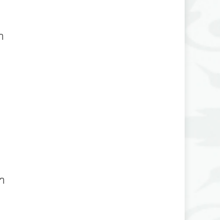
ง
า
่า