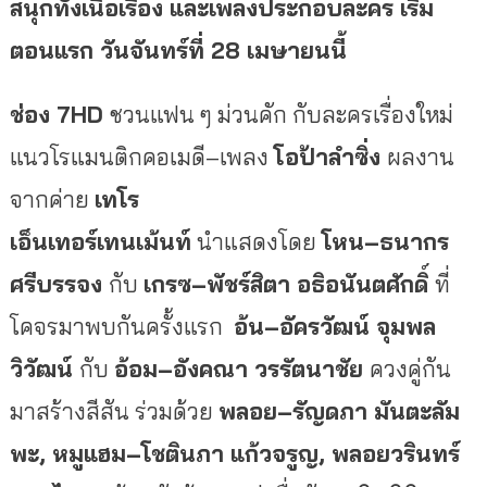
สนุกทั้งเนื้อเรื่อง
และเพลงประกอบละคร
เริ่ม
ตอนแรก
วันจันทร์ที่
28
เมษายนนี้
ช่อง
7HD
ชวนแฟน
ๆ
ม่วนคัก
กับละครเรื่องใหม่
แนวโรแมนติกคอเมดี
–
เพลง
โอป้าลำซิ่ง
ผลงาน
จากค่าย
เทโร
เอ็นเทอร์เทนเม้นท์
นำแสดงโดย
โหน
–
ธนากร
ศรีบรรจง
กับ
เกรซ
–
พัชร์สิตา
อธิอนันตศักดิ์
ที่
โคจรมาพบกันครั้งแรก
อ้น
–
อัครวัฒน์
จุมพล
วิวัฒน์
กับ
อ้อม
–
อังคณา
วรรัตนาชัย
ควงคู่กัน
มาสร้างสีสัน
ร่วมด้วย
พลอย
–
รัญดภา
มันตะลัม
พะ
,
หมูแฮม
–
โชตินภา
แก้วจรูญ
,
พลอยวรินทร์