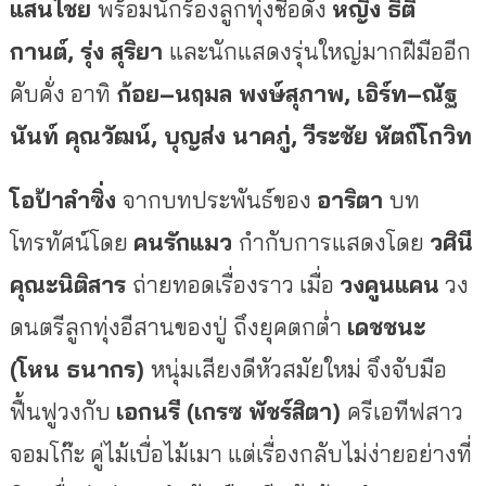
แสนไชย
พร้อมนักร้องลูกทุ่งชื่อดัง
หญิง
ธิติ
กานต์
,
รุ่ง
สุริยา
และนักแสดงรุ่นใหญ่มากฝีมืออีก
คับคั่ง
อาทิ
ก้อย
–
นฤมล
พงษ์สุภาพ
,
เอิร์ท
–
ณัฐ
นันท์
คุณวัฒน์
,
บุญส่ง
นาคภู่
,
วีระชัย
หัตถ์โกวิท
โอป้าลำซิ่ง
จากบทประพันธ์ของ
อาริตา
บท
โทรทัศน์โดย
คนรักแมว
กำกับการแสดงโดย
วศินี
คุณะนิติสาร
ถ่ายทอดเรื่องราว
เมื่อ
วงคูนแคน
วง
ดนตรีลูกทุ่งอีสานของปู่
ถึงยุคตกต่ำ
เดชชนะ
(
โหน
ธนากร
)
หนุ่มเสียงดีหัวสมัยใหม่
จึงจับมือ
ฟื้นฟูวงกับ
เอกนรี
(
เกรซ
พัชร์สิตา
)
ครีเอทีฟสาว
จอมโก๊ะ
คู่ไม้เบื่อไม้เมา
แต่เรื่องกลับไม่ง่ายอย่างที่