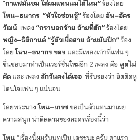
“
กาแฟมันขม
ใส่ผมแทนนมได้ไหม
”
ร้องโดย
โหน
–
ธนากร
“
หัวใจซ่อนชู้
”
ร้องโดย
อ้น
–
อัคร
วัฒน์
เพลง
“
กราบอกซ้าย
อ้ายที่ฮัก
”
ร้องโดย
หญิง
–
ธิติกานต์
“
รู้ตัวเมื่อสาย
อ้ายมันปึก
”
ร้อง
โดย
โหน
–
ธนากร
ฯลฯ
และมีเพลงเก่าที่แฟน
ๆ
ชื่นชอบมาทำเป็นเวอร์ชั่นใหม่อีก
2
เพลง
คือ
พูดไม่
คิด
และ
เพลง
สักวันคงได้เจอ
ที่รับรองว่า
ฮิตติดหู
โดนใจแฟน
ๆ
แน่นอน
โดยพระนาง
โหน
–
เกรซ
ขอเป็นตัวแทนมาเผย
ความสนุก
น่าติดตามของละครเรื่องนี้ว่า
โหน
“
เรื่องนี้ผมรับบทเป็น
เดชชนะ
ครับ
คาแรก