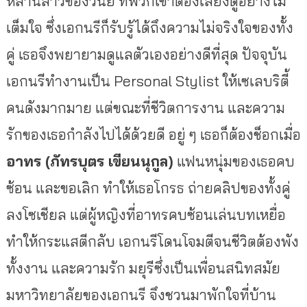
หลานสาวของวินัย
ที่พวกเขาต้องเลี้ยงดูอย่างไม่
เต็มใจ
ซึ่งเอกนรีก็รับรู้ได้ถึงความไม่จริงใจของทั้ง
คู่
เธอจึงพยายามดูแลตัวเองอย่างดีที่สุด
ปัจจุบัน
เอกนรีทำงานเป็น
Personal Stylist
ให้เซเลบริตี้
คนดังมากมาย
แต่ขณะที่ชีวิตการงาน
และความ
รักของเธอกำลังไปได้ด้วยดี
อยู่
ๆ
เธอก็ต้องช็อกเมื่อ
อาทร
(
ภัทรบุตร
เขียนนุกูล
)
แฟนหนุ่มของเธอคบ
ซ้อน
และขอเลิก
ทำให้เธอโกรธ
ถ่ายคลิปของทั้งคู่
ลงโซเชียล
แต่ผู้หญิงที่อาทรคบซ้อนเล่นบทเหยื่อ
ทำให้กระแสตีกลับ
เอกนรีโดนโจมตีจนชีวิตต้องพัง
ทั้งงาน
และความรัก
มยุรีซึ่งเป็นเพื่อนสนิทสมัย
มหาวิทยาลัยของเอกนรี
จึงชวนมาพักใจที่บ้าน