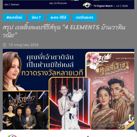
#ละครใหม่
ช่อง 7
ละคร-ซีรีส์
เรตติงละคร
สรุป เรตติ้งละครซีรีส์ชุด “4 ELEMENTS บ้านวาทิน
วณิช”
15 กรกฎาคม 2026