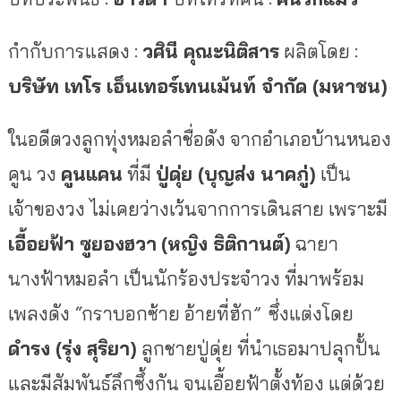
กำกับการแสดง
:
วศินี
คุณะนิติสาร
ผลิตโดย
:
บริษัท
เทโร
เอ็นเทอร์เทนเม้นท์
จำกัด
(
มหาชน
)
ในอดีตวงลูกทุ่งหมอลำชื่อดัง
จากอำเภอบ้านหนอง
คูน
วง
คูนแคน
ที่มี
ปู่ดุ่ย
(
บุญส่ง
นาคภู่
)
เป็น
เจ้าของวง
ไม่เคยว่างเว้นจากการเดินสาย
เพราะมี
เอื้อยฟ้า
ซูยองฮวา
(
หญิง
ธิติกานต์
)
ฉายา
นางฟ้าหมอลำ
เป็นนักร้องประจำวง
ที่มาพร้อม
เพลงดัง
“
กราบอกซ้าย
อ้ายที่ฮัก
”
ซึ่งแต่งโดย
ดำรง
(
รุ่ง
สุริยา
)
ลูกชายปู่ดุ่ย
ที่นำเธอมาปลุกปั้น
และมีสัมพันธ์ลึกซึ้งกัน
จนเอื้อยฟ้าตั้งท้อง
แต่ด้วย