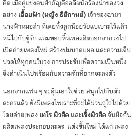
คิด
เมื่อคู่แข่งคนสำคัญคืออดีตนักร้องนำของวง
อย่าง
เอื้อยฟ้า
(
หญิง
ธิติกานต์
)
เจ้าของฉายา
นางฟ้าหมอลำ
ที่เคยทิ้งลูกน้อยวัยแบเบาะไว้แล้ว
หนีไปกับชู้รัก
แถมหอบหิ้วเพลงฮิตออกจากวงไป
เปิดค่ายเพลงใหม่
สร้างปมบาดแผล
และความเจ็บ
ปวดให้ทุกคนในวง
การประชันเพื่อความเป็นหนึ่ง
จึงดำเนินไปพร้อมกับความรักที่ยากจะลงตัว
นอกจากแฟน
ๆ
จะลุ้นเอาใจช่วย
สนุกไปกับตัว
ละครแล้ว
ยังมีเพลงไพเราะที่จะได้ม่วนจุใจไปด้วย
โดยค่ายเพลง
เทโร
มิวสิค
และ
เซิ้งมิวสิค
จับมือกัน
ผลิตเพลงประกอบละคร
แต่งขึ้นใหม่
ได้แก่
เพลง