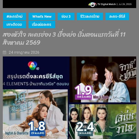
#ละครใหม่
What's New
ช่อง 3
รีวิวละครไทย
ละคร-ซีรีส์
เกาะติดจอ
เรื่องย่อละคร
สองหัวใจ ละครช่อง 3 เรื่องย่อ เริ่มตอนแรกวันที่ 11
สิงหาคม 2569
24 กรกฎาคม 2026