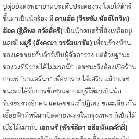
ปู่ดุ่ยยังคงพยายามประคับประคองวง
โดยให้ต้าร์
ขึ้นมาเป็นนักร้อง
มี
ตาแอ๊ด
(
วีระชัย
หัตถ์โกวิท
)
อ๊อด
(
ฐิติพล
สวัสดิ์ศรี
)
เป็นนักดนตรีที่ยังเหลืออยู่
และมี
มยุรี
(
อังคณา
วรรัตนาชัย
)
เพื่อนข้างบ้าน
ของเดชชนะกับต้าร์เป็นผู้จัดการวง
แต่ด้วยฐานะ
ของวงที่มีรายได้ไม่มากนัก
เดชชนะจึงต้องเปิดร้าน
กาแฟ
“
มาแลร์นา
”
เพื่อหารายได้เสริม
แม้ว่าเดช
ชนะจะได้รับการชักชวนจากมยุรีให้มาเป็นนัก
ร้องของวงอีกคน
แต่เดชชนะก็ปฏิเสธ
ขณะเดียวกัน
เอื้อยฟ้าที่หนีมาเปิดค่ายเพลงในกรุงเทพฯ
ก็เป็นไม้
เบื่อไม้เมากับ
เอกนรี
(
พัชร์สิตา
อธิอนันตศักดิ์
)