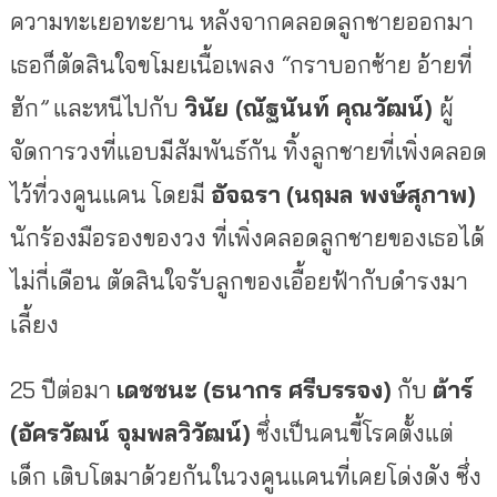
ความทะเยอทะยาน
หลังจากคลอดลูกชายออกมา
เธอก็ตัดสินใจขโมยเนื้อเพลง
“
กราบอกซ้าย
อ้ายที่
ฮัก
”
และหนีไปกับ
วินัย
(
ณัฐนันท์
คุณวัฒน์
)
ผู้
จัดการวงที่แอบมีสัมพันธ์กัน
ทิ้งลูกชายที่เพิ่งคลอด
ไว้ที่วงคูนแคน
โดยมี
อัจฉรา
(
นฤมล
พงษ์สุภาพ
)
นักร้องมือรองของวง
ที่เพิ่งคลอดลูกชายของเธอได้
ไม่กี่เดือน
ตัดสินใจรับลูกของเอื้อยฟ้ากับดำรงมา
เลี้ยง
25
ปีต่อมา
เดชชนะ
(
ธนากร
ศรีบรรจง
)
กับ
ต้าร์
(
อัครวัฒน์
จุมพลวิวัฒน์
)
ซึ่งเป็นคนขี้โรคตั้งแต่
เด็ก
เติบโตมาด้วยกันในวงคูนแคนที่เคยโด่งดัง
ซึ่ง