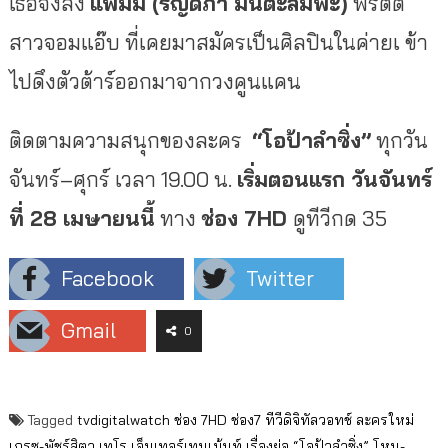
เธอจึงส่ง
แพมมี่
(
รัญดภา
มันตะลัมพะ
)
พริตตี้
สาวจอมแอ๊บ
ที่เคยมาสมัครเป็นศิลปินในค่ายเ
ข้า
ไปดึงตัวต้าร์ออกมาจากวงคูนแคน
ติดตามความสนุกของละคร
“
โอป้าลำซิ่ง
”
ทุกวัน
จันทร์
–
ศุกร์
เวลา
19.00
น
.
เริ่มตอนแรก
วันจันทร์
ที่
28
เมษายนนี้
ทาง
ช่อง
7HD
ดูทีวีกด
35
Facebook
Twitter
Gmail
0
Tagged
tvdigitalwatch
ช่อง 7HD
ช่อง7
ทีวีดิจิทัลวอทช์
ละครใหม่
เกรซ-พัชร์สิตา
เทโร เอ็นเทอร์เทนเม้นท์
เรื่องย่อ “โอป้าลำซิ่ง”
โหน-