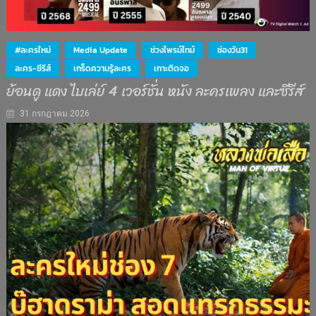
#ละครใหม่
Media Update
ช่วงไพรม์ไทม์
ช่องวัน31
ละคร-ซีรีส์
เกร็ดความรู้ละคร
เกาะติดจอ
ย้อนดู แดง ไบเล่ย์ 4 เวอร์ชั่น หนัง ละครเพลง และซีรีส์
31 กรกฎาคม 2026