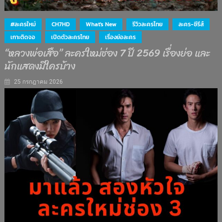
#ละครใหม่
CH7HD
What's New
รีวิวละครไทย
ละคร-ซีรีส์
เกาะติดจอ
เปิดตัวละครไทย
เรื่องย่อละคร
“หลวงพ่อเสือ” ละครใหม่ช่อง 7 ปี 2569 เรื่องย่อ และ
นักแสดงมีใครบ้าง
25 กรกฎาคม 2026