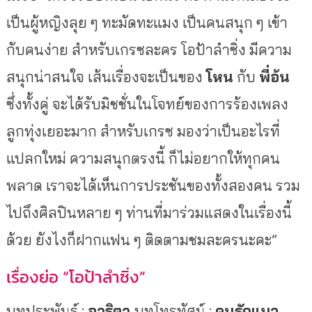
เป็นผู้หญิงลุย
ๆ
ทะมัดทะแมง
เป็นคนสนุก
ๆ
เข้า
กับคนง่าย
สำหรับเกรซละคร
โอป้าลำซิ่ง
มีความ
สนุกน่าสนใจ
เส้นเรื่องจะเป็นของ
โหน
กับ
พี่อ้น
ซึ่งทั้งคู่
จะได้รับมิชชั่นในโจทย์ของการร้องเพลง
ลูกทุ่งเยอะมาก
สำหรับเกรซ
มองว่าเป็นอะไรที่
แปลกใหม่
ความสนุกตรงนี้
ก็ไม่อยากให้ทุกคน
พลาด
เราจะได้เห็นการประชันของทั้งสองคน
รวม
ไปถึงศิลปินหลาย
ๆ
ท่านที่มาร่วมแสดงในเรื่องนี้
ด้วย
ยังไงก็ฝากแฟน
ๆ
ติดตามชมละครนะคะ
”
เรื่องย่อ
“
โอป้าลำซิ่ง
”
บทประพันธ์
:
อาริตา
บทโทรทัศน์
:
คนรักแมว