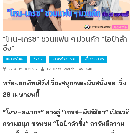
“โหน-เกรซ” ชวนแฟน ๆ ม่วนคัก “โอป้าลำ
ซิ่ง”
#ละครใหม่
ช่อง 7
ละครช่วง 1 ทุ่ม
เรื่องย่อละคร
22 เมษายน 2025
TV Digital Watch
1648
พร้อมยกทัพเสิร์ฟเรื่องสนุกเพลงมันสนั่นจอ
เริ่ม
28
เมษายนนี้
“
โหน
–
ธนากร
”
ควงคู่
“
เกรซ
–
พัชร์สิตา
”
เปิดเวที
ความสนุก
ชวนชม
“
โอป้าลำซิ่ง
”
การันตีความ