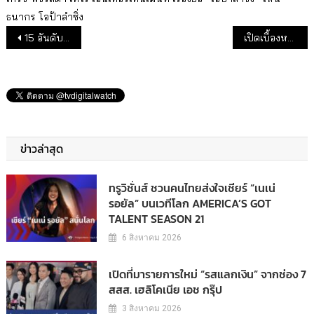
ธนากร
โอป้าลำซิ่ง
แนะแนวเรื่อง
15 อันดับรายการที่มีผู้ชมมากที่สุด ประจำเดือน มีนาคม 2568
เปิดเบื้องหลัง “แม่ย่าวังตะเคียน” ลุคหลอนเอฟเฟกต์ผี
ข่าวล่าสุด
ทรูวิชั่นส์ ชวนคนไทยส่งใจเชียร์ “เนเน่
รอยัล” บนเวทีโลก AMERICA’S GOT
TALENT SEASON 21
6 สิงหาคม 2026
เปิดที่มารายการใหม่ “รสแลกเงิน” จากช่อง 7
สสส. เฮลิโคเนีย เอช กรุ๊ป
3 สิงหาคม 2026