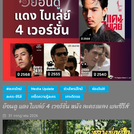
#ละครใหม่
Media Update
ช่วงไพรม์ไทม์
ช่องวัน31
ละคร-ซีรีส์
เกร็ดความรู้ละคร
เกาะติดจอ
ย้อนดู แดง ไบเล่ย์ 4 เวอร์ชั่น หนัง ละครเพลง และซีรีส์
31 กรกฎาคม 2026