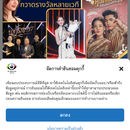
จัดการคำยินยอมคุกกี้
#ละครใหม่
TV
ช่อง 3
รางวัล
ละคร-ซีรีส์
”คุณพี่เจ้าขาดิฉันเป็นห่านมิใช่หงส์” กวาดรางวัล
เพื่อมอบประสบการณ์ที่ดีที่สุด เราใช้เทคโนโลยีเช่นคุกกี้เพื่อจัดเก็บและ/หรือเข้าถึง
ข้อมูลอุปกรณ์ การยินยอมให้ใช้เทคโนโลยีเหล่านี้จะทำให้เราสามารถประมวลผล
เพียบ จาก 8 เวที
ข้อมูล เช่น พฤติกรรมการท่องเว็บหรือรหัสเฉพาะบนไซต์นี้ การไม่ยินยอมหรือเพิก
ถอนความยินยอม อาจส่งผลเสียต่อคุณลักษณะและการทำงานบางอย่าง
12 กรกฎาคม 2026
ตกลง
2026 TV Digital Watch All Rights Reserved.
TV Digital Watch ทีวีดิจิทัลวอทช์
ติดต่อ
นโยบายความเป็นส่วนตัว
นโยบายความเป็นส่วนตัว