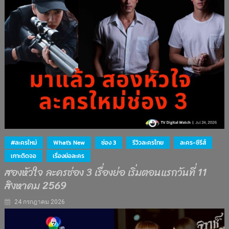
#ละครใหม่
What's New
ช่อง 3
รีวิวละครไทย
ละคร-ซีรีส์
เกาะติดจอ
เรื่องย่อละคร
สองหัวใจ ละครช่อง 3 เรื่องย่อ เริ่มตอนแรกวันที่ 11
สิงหาคม 2569
24 กรกฎาคม 2026