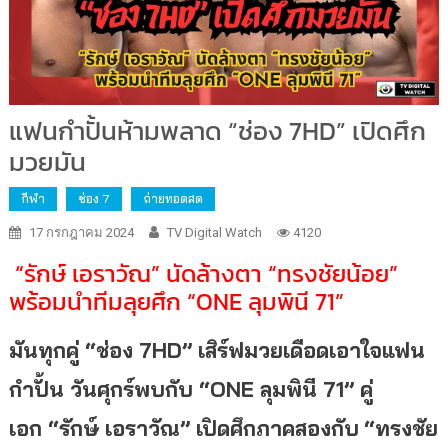
แฟนกำปั้นห้ามพลาด “ช่อง 7HD” เปิดศึก
มวยมัน
กีฬา
ช่อง 7
ถ่ายทอดสด
17 กรกฎาคม 2024
TV Digital Watch
4120
“รักษ์ เอราวัณ” นัดล้างตา “ทรงชัยน้อย”
พร้อมนำทีมลุยศึก “
ONE
ลุมพินี
71
”
มันทุกคู่ “ช่อง
7HD” เสิร์ฟมวยเดือดเอาใจแฟน
กำปั้น วันศุกร์พบกับ “ONE ลุมพินี 71” คู่
เอก
“รักษ์ เอราวัณ” เปิดศึกภาคสองกับ
“
ทรงชัย