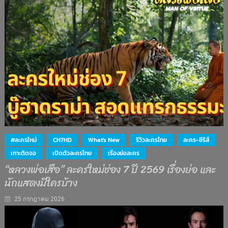
#ละครใหม่
CH7HD
What's New
รีวิวละครไทย
ละคร-ซีรีส์
เกาะติดจอ
เปิดตัวละครไทย
เรื่องย่อละคร
“หลวงพ่อเสือ” ละครใหม่ช่อง 7 ปี 2569 เรื่องย่อ และ
นักแสดงมีใครบ้าง
25 กรกฎาคม 2026