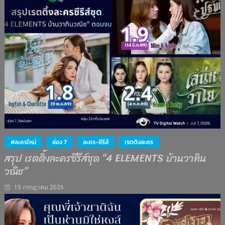
#ละครใหม่
ช่อง 7
ละคร-ซีรีส์
เรตติงละคร
สรุป เรตติ้งละครซีรีส์ชุด “4 ELEMENTS บ้านวาทิน
วณิช”
15 กรกฎาคม 2026