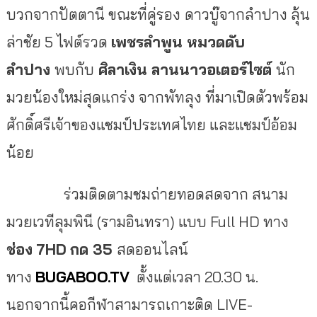
บวกจากปัตตานี ขณะที่คู่รอง
ดาวบู๊จากลำปาง ลุ้น
ล่าชัย 5 ไฟต์รวด
เพชรลำพูน หมวดดับ
ลำปาง
พบกับ
ศิลาเงิน ลานนาวอเตอร์ไซต์
นัก
มวยน้องใหม่สุดแกร่ง จากพัทลุง ที่มาเปิดตัวพร้อม
ศักดิ์ศรีเจ้าของแชมป์ประเทศไทย และแชมป์อ้อม
น้อย
ร่วมติดตามชมถ่ายทอดสดจาก สนาม
มวยเวทีลุมพินี (รามอินทรา) แบบ Full HD ทาง
ช่อง
7HD
กด
35
สดออนไลน์
ทาง
BUGABOO.TV
ตั้งแต่เวลา 20.30 น.
นอกจากนี้คอกีฬาสามารถเกาะติด LIVE-