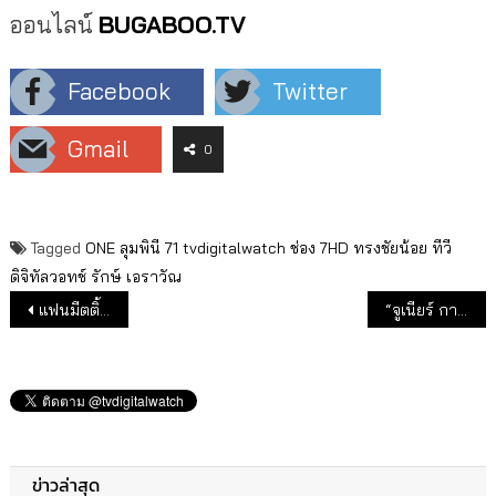
ออนไลน์
BUGABOO.TV
Facebook
Twitter
Gmail
0
Tagged
ONE ลุมพินี 71
tvdigitalwatch
ช่อง 7HD
ทรงชัยน้อย
ทีวี
ดิจิทัลวอทช์
รักษ์ เอราวัณ
แนะแนวเรื่อง
แฟนมีตติ้งคู่ “หมาก-คิม” เสิร์ฟโมเมนต์สุดหวาน
“จูเนียร์ กาจบัณฑิต” ฉลองวันเกิดใกล้ชิดแฟนคลับ 500 คน
ข่าวล่าสุด