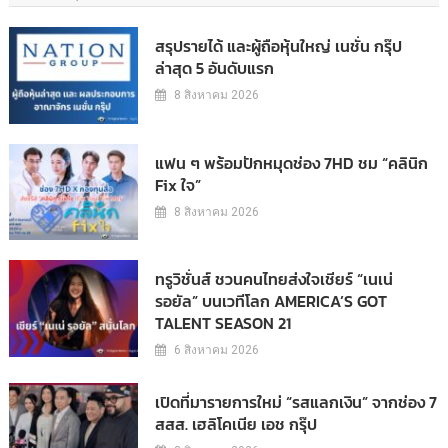
สรุปรายได้ และผู้ถือหุ้นใหญ่ เนชั่น กรุ๊ป
ล่าสุด 5 อันดับแรก
8 สิงหาคม 2026
แฟน ๆ พร้อมปักหมุดช่อง 7HD ชม “คลินิก
Fix ใจ”
8 สิงหาคม 2026
ทรูวิชั่นส์ ชวนคนไทยส่งใจเชียร์ “เนเน่
รอยัล” บนเวทีโลก AMERICA’S GOT
TALENT SEASON 21
6 สิงหาคม 2026
เปิดที่มารายการใหม่ “รสแลกเงิน” จากช่อง 7
สสส. เฮลิโคเนีย เอช กรุ๊ป