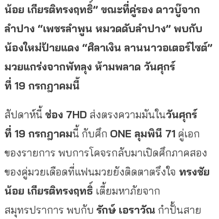
น้อย เกียรติทรงฤทธิ์” ขณะที่คู่รอง ดาวบู๊จาก
ลำปาง “เพชรลำพูน หมวดดับลำปาง” พบกับ
น้องใหม่ป้ายแดง “ศิลาเงิน ลานนาวอเตอร์ไซต์”
มวยแกร่งจากพัทลุง
ห้ามพลาด วัน
ศุกร์
ที่
19 กรกฎาคมนี้
สัปดาห์นี้
ช่อง
7HD
ส่งตรงความมันใน
วันศุกร์
ที่
19 กรกฎาคม
นี้ กับศึก
ONE ลุมพินี 71
คู่เอก
ของรายการ พบการโคจรกลับมาเปิดศึกภาคสอง
ของคู่มวยเดือดที่แฟนมวยยังติดตาตรึงใจ
ทรงชัย
น้อย เกียรติทรงฤทธิ์
เตี้ยมหาภัยจาก
สมุทรปราการ พบกับ
รักษ์ เอราวัณ
กำปั้นสาย