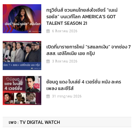
ทรูวิชั่นส์ ชวนคนไทยส่งใจเชียร์ “เนเน่
รอยัล” บนเวทีโลก AMERICA’S GOT
TALENT SEASON 21
6 สิงหาคม 2026
เปิดที่มารายการใหม่ “รสแลกเงิน” จากช่อง 7
สสส. เฮลิโคเนีย เอช กรุ๊ป
3 สิงหาคม 2026
ย้อนดู แดง ไบเล่ย์ 4 เวอร์ชั่น หนัง ละคร
เพลง และซีรีส์
31 กรกฎาคม 2026
เพจ : TV DIGITAL WATCH