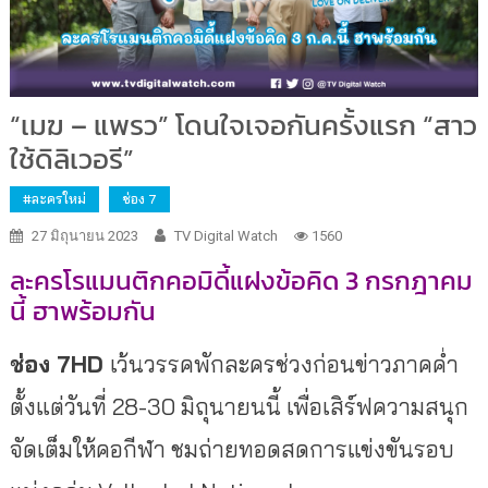
“เมฆ – แพรว” โดนใจเจอกันครั้งแรก “สาว
ใช้ดิลิเวอรี”
#ละครใหม่
ช่อง 7
27 มิถุนายน 2023
TV Digital Watch
1560
ละครโรแมนติกคอมิดี้แฝงข้อคิด 3 กรกฎาคม
นี้ ฮาพร้อมกัน
ช่อง
7HD
เว้นวรรคพักละครช่วงก่อนข่าวภาคค่ำ
ตั้งแต่วันที่ 28-30 มิถุนายนนี้ เพื่อเสิร์ฟความสนุก
จัดเต็มให้คอกีฬา ชมถ่ายทอดสดการแข่งขันรอบ