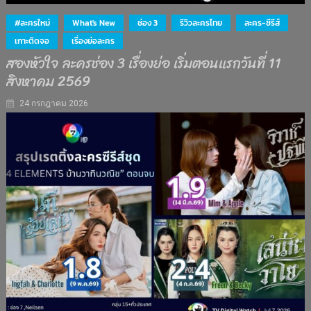
#ละครใหม่
What's New
ช่อง 3
รีวิวละครไทย
ละคร-ซีรีส์
เกาะติดจอ
เรื่องย่อละคร
สองหัวใจ ละครช่อง 3 เรื่องย่อ เริ่มตอนแรกวันที่ 11
สิงหาคม 2569
24 กรกฎาคม 2026