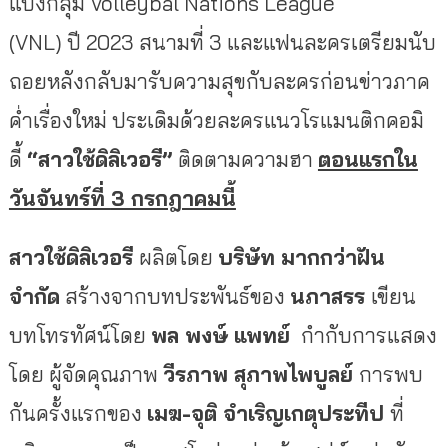
แบ่งกลุ่ม Volleybal Nations League
(VNL) ปี 2023 สนามที่ 3 และแฟนละครเตรียมนับ
ถอยหลังกลับมารับความสุขกับละครก่อนข่าวภาค
ค่ำเรื่องใหม่ ประเดิมด้วยละครแนวโรแมนติกคอมิ
ดี้
“สาวใช้ดิลิเวอรี”
ติดตามความฮา
ตอนแรกใน
วันจันทร์ที่
3 กรกฎาคมนี้
สาวใช้ดิลิเวอรี
ผลิตโดย
บริษัท มากกว่าฝัน
จำกัด
สร้างจากบทประพันธ์ของ
นภาสรร
เขียน
บทโทรทัศน์โดย
พล พงษ์
แพทย์
กำกับการแสดง
โดย ผู้จัดคุณภาพ
วีรภาพ สุภาพไพบูลย์
การพบ
กันครั้งแรกของ
เมฆ
-จุติ จำเริญเกตุประทีป
ที่