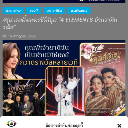
#ละครใหม่
ช่อง 7
ละคร-ซีรีส์
เรตติงละคร
สรุป เรตติ้งละครซีรีส์ชุด “4 ELEMENTS บ้านวาทิน
วณิช”
15 กรกฎาคม 2026
จัดการคำยินยอมคุกกี้