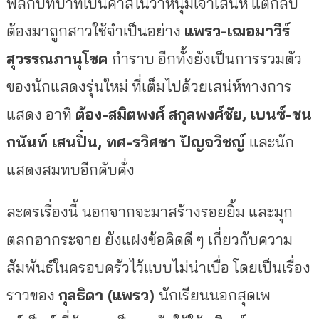
พลิกบทบาทเป็นคาสโนว่าหนุ่มเจ้าเสน่ห์ แต่กลับ
ต้องมาถูกสาวใช้จำเป็นอย่าง
แพรว
-เฌอมาวีร์
สุวรรณภานุโชค
กำราบ อีกทั้งยังเป็นการรวมตัว
ของนักแสดงรุ่นใหม่ ที่เต็มไปด้วยเสน่ห์ทางการ
แสดง อาทิ
ต้อง
-สมิตพงศ์ สกุลพงศ์ชัย, เบนซ์-ชน
กนันท์ เสนปิ่น, ทศ-รวิศชา ปัญจวิชญ์
และนัก
แสดงสมทบอีกคับคั่ง
ละครเรื่องนี้ นอกจากจะมาสร้างรอยยิ้ม และมุก
ตลกฮากระจาย ยังแฝงข้อคิดดี ๆ เกี่ยวกับความ
สัมพันธ์ในครอบครัวไว้แบบไม่น่าเบื่อ โดยเป็นเรื่อง
ราวของ
กุลธิดา (แพรว)
นักเรียนนอกสุดเพ