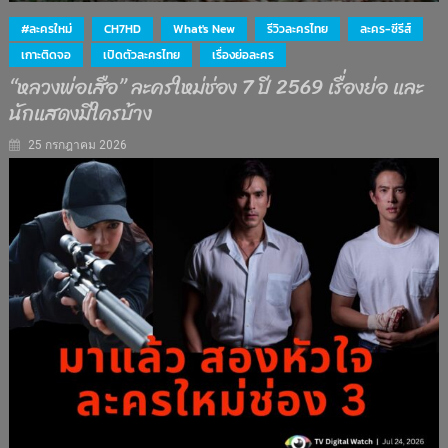
#ละครใหม่
CH7HD
What's New
รีวิวละครไทย
ละคร-ซีรีส์
เกาะติดจอ
เปิดตัวละครไทย
เรื่องย่อละคร
“หลวงพ่อเสือ” ละครใหม่ช่อง 7 ปี 2569 เรื่องย่อ และ
นักแสดงมีใครบ้าง
25 กรกฎาคม 2026