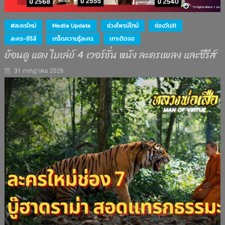
#ละครใหม่
Media Update
ช่วงไพรม์ไทม์
ช่องวัน31
ละคร-ซีรีส์
เกร็ดความรู้ละคร
เกาะติดจอ
ย้อนดู แดง ไบเล่ย์ 4 เวอร์ชั่น หนัง ละครเพลง และซีรีส์
31 กรกฎาคม 2026