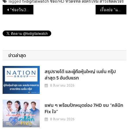
Tagged
tvdigitalwatch
ช่อง7HD
ทีวีดิจิทัล
ละครใหม่
สาวใช้ดิลิเวอรี
แนะแนวเรื่อง
“ช่องวัน31” จัดเต็มคาราเบล เปิดผังละคร 1 ทุ่ม
เรื่องย่อ “แคน2แผ่นดิน”
ข่าวล่าสุด
สรุปรายได้ และผู้ถือหุ้นใหญ่ เนชั่น กรุ๊ป
ล่าสุด 5 อันดับแรก
8 สิงหาคม 2026
แฟน ๆ พร้อมปักหมุดช่อง 7HD ชม “คลินิก
Fix ใจ”
8 สิงหาคม 2026